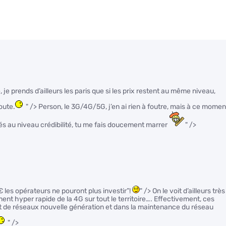
, je prends d’ailleurs les paris que si les prix restent au même niveau,
oute.
" /> Person, le 3G/4G/5G, j’en ai rien à foutre, mais à ce momen
rés au niveau crédibilité, tu me fais doucement marrer
" />
0€ les opérateurs ne pouront plus investir”!
" /> On le voit d’ailleurs très
nt hyper rapide de la 4G sur tout le territoire…. Effectivement, ces
t de réseaux nouvelle génération et dans la maintenance du réseau
" />