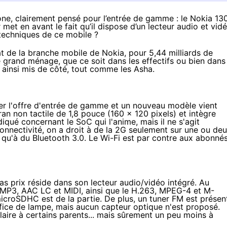
ne, clairement pensé pour l’entrée de gamme : le Nokia 130
et en avant le fait qu’il dispose d’un lecteur audio et vidé
 techniques de ce mobile ?
t de la branche mobile de Nokia, pour 5,44 milliards de
le grand ménage, que ce soit
dans les effectifs
ou bien dans
 ainsi mis de côté,
tout comme les Asha
.
ber l'offre d'entrée de gamme et un nouveau modèle vient
cran non tactile de 1,8 pouce (160 x 120 pixels) et intègre
diqué concernant le SoC qui l'anime, mais il ne s'agit
nnectivité, on a droit à de la 2G seulement sur une ou de
 qu'à du Bluetooth 3.0. Le Wi-Fi est par contre aux abonné
bas prix réside dans son lecteur audio/vidéo intégré. Au
 MP3, AAC LC et MIDI, ainsi que le H.263, MPEG-4 et M-
microSDHC est de la partie. De plus, un tuner FM est présen
office de lampe, mais aucun capteur optique n'est proposé.
plaire à certains parents... mais sûrement un peu moins à