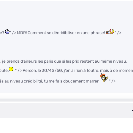
ce?
" /> MDR! Comment se décridibiliser en une phrase!
" />
, je prends d’ailleurs les paris que si les prix restent au même niveau,
oute.
" /> Person, le 3G/4G/5G, j’en ai rien à foutre, mais à ce momen
rés au niveau crédibilité, tu me fais doucement marrer
" />