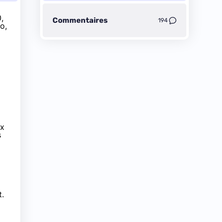
,
Commentaires
194
o,
ux
s
t.