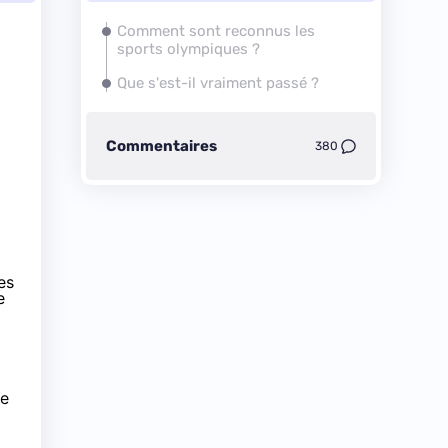
Comment sont reconnus les
sports olympiques ?
Que s'est-il vraiment passé ?
Commentaires
380
es
e
ue