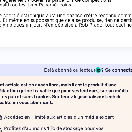
ra également trouver sa place lors de compétitions
alth ou les Jeux Panaméricains.
 le sport électronique aura une chance d'être reconnu com
r. Et même en supposant que cela se produise, rien ne certi
olympiques un jour.
N'en déplaise à Rob Prado
, tout ceci ne
Déjà abonné ou lecteur
?
Se connect
et article est en accès libre, mais il est le produit d'une
édaction qui ne travaille que pour ses lecteurs, sur un média
ans pub et sans tracker. Soutenez le journalisme tech de
ualité en vous abonnant.
Accédez en illimité aux articles d'un média expert
Profitez d'au moins 1 To de stockage pour vos