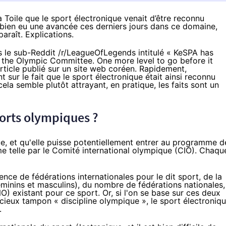
a Toile que le sport électronique venait d’être reconnu
 bien eu une avancée ces derniers jours dans ce domaine,
paraît. Explications.
s le sub-Reddit /r/LeagueOfLegends intitulé «
KeSPA has
f the Olympic Committee. One more level to go before it
article publié
sur un site web coréen
. Rapidement,
t sur le fait que le sport électronique était ainsi reconnu
ela semble plutôt attrayant, en pratique, les faits sont un
orts olympiques ?
ue, et qu'elle puisse potentiellement entrer au programme d
e telle par le Comité international olympique (CIO). Chaqu
ence de fédérations internationales pour le dit sport, de la
inins et masculins), du nombre de fédérations nationales,
) existant pour ce sport. Or, si l'on se base sur ces deux
récieux tampon « discipline olympique », le sport électroniq
.