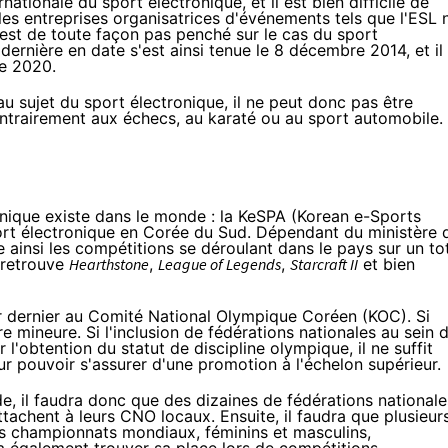
nationale du sport électronique, et il est bien difficile de
les entreprises organisatrices d'événements tels que l'ESL 
s'est de toute façon pas penché sur le cas du sport
dernière en date s'est ainsi tenue le 8 décembre 2014, et il
ue 2020
.
u sujet du sport électronique, il ne peut donc pas être
trairement aux échecs, au karaté ou au sport automobile.
onique existe dans le monde : la
KeSPA
(Korean e-Sports
port électronique en Corée du Sud. Dépendant du ministère 
te ainsi les compétitions se déroulant dans le pays sur un to
n retrouve
Hearthstone
,
League of Legends
,
Starcraft II
et bien
er dernier au Comité National Olympique Coréen (KOC). Si
e mineure. Si l'inclusion de fédérations nationales au sein 
l'obtention du statut de discipline olympique, il ne suffit
ur pouvoir s'assurer d'une promotion à l'échelon supérieur.
de, il faudra donc que des dizaines de fédérations nationale
attachent à leurs CNO locaux. Ensuite, il faudra que plusieur
des championnats mondiaux, féminins et masculins,