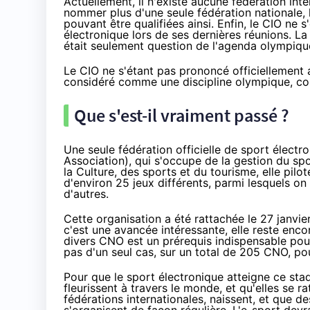
Actuellement, il n'existe aucune fédération inter
nommer plus d'une seule fédération nationale, 
pouvant être qualifiées ainsi. Enfin, le CIO ne 
électronique lors de ses dernières réunions. La 
était seulement question de
l'agenda olympiq
Le CIO ne s'étant pas prononcé officiellement a
considéré comme une discipline olympique, con
Que s'est-il vraiment passé ?
Une seule fédération officielle de sport électr
Association), qui s'occupe de la gestion du s
la Culture, des sports et du tourisme, elle pilo
d'environ 25 jeux différents, parmi lesquels o
d'autres.
Cette organisation a été rattachée le 27 janvi
c'est une avancée intéressante, elle reste encor
divers CNO est un prérequis indispensable pour 
pas d'un seul cas, sur un total de 205 CNO, po
Pour que le sport électronique atteigne ce sta
fleurissent à travers le monde, et qu'elles se r
fédérations internationales, naissent, et que 