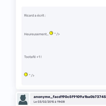
Ricard a écrit :
Heureusement…
" />
Tootafé +1 !
" />
anonyme_facd190c5f9109a1ba0b7374
Le 03/02/2015 à 11h08