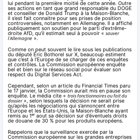
lui pendant la première moitié de cette année. Outre
ses actions en tant que grand responsable du DOGE
et conseiller de Donald Trump à la Maison-Blanche,
il s’est fait connaitre pour ses prises de position
controversées, notamment en Allemagne. Il a affiché
publiquement son soutien pour le parti d’extrême-
droite AfD
, qu’il estimait seul à pouvoir «
sauver
l’Allemagne
».
Comme on peut souvent le lire sous les publications
du député Éric Bothorel sur X, beaucoup estiment
que c’est à l’Europe de se charger de ces enquêtes
et contrôles. La Commission européenne enquête
bel et bien sur le réseau social pour évaluer son
respect du Digital Services Act.
Cependant, selon un
article du Financial Times paru
le 17 janvier
, la Commission aurait mis en pause son
enquête. Le média cite «
trois fonctionnaires au fait du
dossier
», selon lesquels la décision ne serait prise
qu’après les négociations qui s’annoncent entre
l’Europe et les États-Unis, la Maison-Blanche ayant
remis au 1
ᵉʳ
aout sa décision sur d’éventuels droits
de douane de 30 % pour les produits européens.
Rappelons que la surveillance exercée par la
Commission européenne sur les grandes entreprises