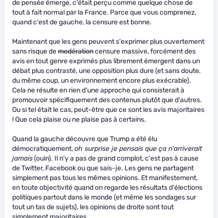
de pensée émerge, c'était perçu comme quelque chose de
tout à fait normal par la France. Parce que vous comprenez,
quand c'est de gauche, la censure est bonne.
Maintenant que les gens peuvent s'exprimer plus ouvertement
sans risque de
modération
censure massive, forcément des
avis en tout genre exprimés plus librement émergent dans un
débat plus contrasté, une opposition plus dure (et sans doute,
du même coup, un environnement encore plus exécrable).
Cela ne résulte en rien d'une approche qui consisterait à
promouvoir spécifiquement des contenus plutôt que d'autres.
Ou si tel était le cas, peut-être que ce sont les avis majoritaires
! Que cela plaise ou ne plaise pas à certains.
Quand la gauche découvre que Trump a été élu
démocratiquement,
oh surprise je pensais que ça n'arriverait
jamais
(ouin). Il n'y a pas de grand complot, c'est pas à cause
de Twitter, Facebook ou que sais-je. Les gens ne partagent
simplement pas tous les mêmes opinions. Et manifestement,
en toute objectivité quand on regarde les résultats d'élections
politiques partout dans le monde (et même les sondages sur
tout un tas de sujets), les opinions de droite sont tout
simplement majoritaires.