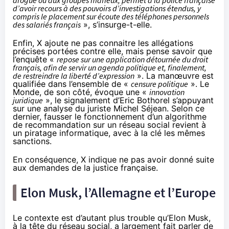
drogue ou aux groupes mafieux, permet à la police française
d’avoir recours à des pouvoirs d’investigations étendus, y
compris le placement sur écoute des téléphones personnels
des salariés français
», s’insurge-t-elle.
Enfin, X ajoute ne pas connaitre les allégations
précises portées contre elle, mais pense savoir que
l’enquête «
repose sur une application détournée du droit
français, afin de servir un agenda politique et, finalement,
de restreindre la liberté d’expression
». La manœuvre est
qualifiée dans l’ensemble de «
censure politique
». Le
Monde, de son côté, évoque une «
innovation
juridique
», le signalement d’Eric Bothorel s’appuyant
sur une analyse du juriste Michel Séjean. Selon ce
dernier, fausser le fonctionnement d’un algorithme
de recommandation sur un réseau social revient à
un piratage informatique, avec à la clé les mêmes
sanctions.
En conséquence, X indique ne pas avoir donné suite
aux demandes de la justice française.
Elon Musk, l’Allemagne et l’Europe
Le contexte est d’autant plus trouble qu’Elon Musk,
à la tête du réseau social, a largement fait parler de