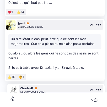
Qu'est-ce qu'il faut pas lire ...
1
14
jpaul
Premium
Le 21/07/2025 à 20h19
Ou si tel était le cas, peut-être que ce sont les avis
majoritaires ! Que cela plaise ou ne plaise pas à certains
Ou alors… ou alors les gens qui ne sont pas des nazis se sont
barrés.
Si tu es à table avec 12 nazis, il y a 13 nazis à table.
15
1
CharlesP.
Premium
Le 21/07/2025 à 21h04
77
Gaffe, ça va être la faute de ceux qui ont quitté la table s'il
ne reste que des nazi sur Twitter.