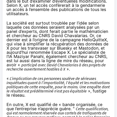
dans le but d’examiner d’éventuelles modifications.
Selon X, un tel accès confèrerait à la gendarmerie
un accès à l’ensemble des publications de tous les
utilisateurs.
La société est surtout troublée par l’idée selon
laquelle ces données seraient analysées par un
panel d’experts, dont ferait partie le mathématicien
et chercheur au CNRS David Chavalarias. Or, ce
dernier est à l’origine de
la campagne HelloQuitteX
,
qui vise à simplifier la récupération des données de
X pour les transvaser sur Bluesky et Mastodon, et
aujourd’hui renommée Escape X. Le spécialiste de
l’IA Maziyar Panahi, également chercheur au CNRS,
est lui aussi dans la ligne de mire du réseau, pour
avoir «
participé avec David Chavalarias à des projets de
recherche ouvertement hostiles à X
».
«
L’implication de ces personnes soulève de sérieuses
inquiétudes quant à l’impartialité, l’équité et les motivations
politiques de cette enquête, pour le moins. Une enquête dont
le résultat est prédéterminé n’est pas équitable
», fustige
le réseau.
En outre, X est qualifié de « bande organisée, ce
que l’entreprise n’apprécie guère. "
Cette qualification,
qui est normalement réservée aux cartels de trafiquants de