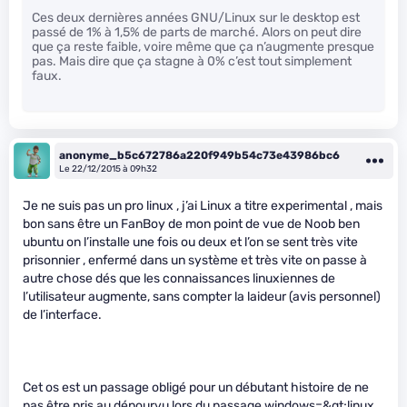
Ces deux dernières années GNU/Linux sur le desktop est
passé de 1% à 1,5% de parts de marché. Alors on peut dire
que ça reste faible, voire même que ça n’augmente presque
pas. Mais dire que ça stagne à 0% c’est tout simplement
faux.
anonyme_b5c672786a220f949b54c73e43986bc6
Le 22/12/2015 à 09h32
Je ne suis pas un pro linux , j’ai Linux a titre experimental , mais
bon sans être un FanBoy de mon point de vue de Noob ben
ubuntu on l’installe une fois ou deux et l’on se sent très vite
prisonnier , enfermé dans un système et très vite on passe à
autre chose dés que les connaissances linuxiennes de
l’utilisateur augmente, sans compter la laideur (avis personnel)
de l’interface.
Cet os est un passage obligé pour un débutant histoire de ne
pas être pris au dépourvu lors du passage windows=&gt;linux