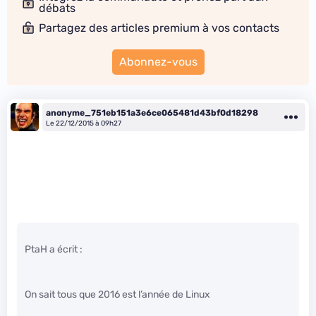
débats
Partagez des articles premium à vos contacts
Abonnez-vous
anonyme_751eb151a3e6ce065481d43bf0d18298
Le 22/12/2015 à 09h27
PtaH a écrit :
On sait tous que 2016 est l’année de Linux