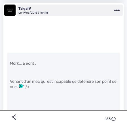
TaigaIV
Le 17/05/2016 à 16h48
MorK_ a écrit :
Venant d’un mec qui est incapable de défendre son point de
vue.
" />
Il y a de la rébellion dans l’air, un petit effort et tu vas dire
non au gars qui va t’appeler pour te vendre des fenêtres.
183