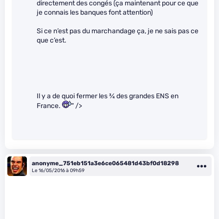
directement des congés (ça maintenant pour ce que
je connais les banques font attention)
Si ce n’est pas du marchandage ça, je ne sais pas ce
que c’est.
Il y a de quoi fermer les
3
⁄
4
des grandes ENS en
France.
" />
anonyme_751eb151a3e6ce065481d43bf0d18298
Le 16/05/2016 à 09h59