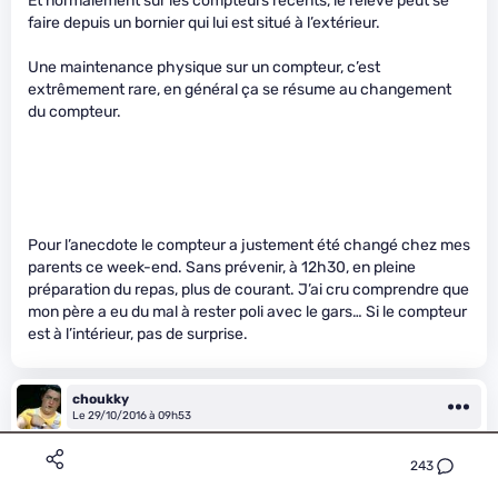
Et normalement sur les compteurs récents, le relevé peut se
faire depuis un bornier qui lui est situé à l’extérieur.
Une maintenance physique sur un compteur, c’est
extrêmement rare, en général ça se résume au changement
du compteur.
Pour l’anecdote le compteur a justement été changé chez mes
parents ce week-end. Sans prévenir, à 12h30, en pleine
préparation du repas, plus de courant. J’ai cru comprendre que
mon père a eu du mal à rester poli avec le gars… Si le compteur
est à l’intérieur, pas de surprise.
choukky
Le 29/10/2016 à 09h53
Je suis locataire et mon compteur est à l’extérieur (dans la rue)
243
et si ça disjoncte un soir d’orage, j’ai pas besoin de me prendre