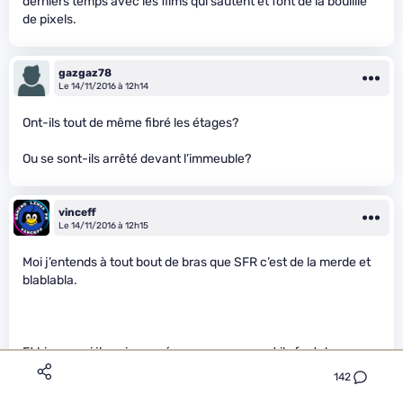
derniers temps avec les films qui sautent et font de la bouillie
de pixels.
gazgaz78
Le 14/11/2016 à 12h14
Ont-ils tout de même fibré les étages?
Ou se sont-ils arrêté devant l’immeuble?
vinceff
Le 14/11/2016 à 12h15
Moi j’entends à tout bout de bras que SFR c’est de la merde et
blablabla.
Et bien… moi j’y suis passé car en ce moment ils font des super
offres pour qui veut box+mobile avec beaucoup de data.
142