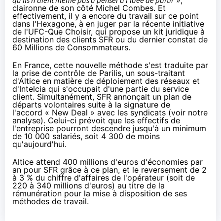
qu'ils n'aient même pas à penser à l'idée de partir
»,
claironne de son côté Michel Combes. Et
effectivement, il y a encore du travail sur ce point
dans l'Hexagone, à en juger par la récente initiative
de l'UFC-Que Choisir, qui propose
un kit juridique à
destination des clients SFR
ou du
dernier constat de
60 Millions de Consommateurs
.
En France, cette nouvelle méthode s'est traduite par
la prise de contrôle de Parilis, un sous-traitant
d'Altice en matière de déploiement des réseaux et
d'Intelcia qui s'occupait d'une partie du service
client. Simultanément,
SFR
annonçait un plan de
départs volontaires suite à la signature de
l'accord « New Deal » avec les syndicats (voir
notre
analyse
). Celui-ci prévoit que les effectifs de
l'entreprise pourront descendre jusqu'à un minimum
de 10 000 salariés, soit 4 300 de moins
qu'aujourd'hui.
Altice attend 400 millions d'euros d'économies par
an pour
SFR
grâce à ce plan, et le reversement de 2
à 3 % du chiffre d'affaires de l'opérateur (soit de
220 à 340 millions d'euros) au titre de la
rémunération pour la mise à disposition de ses
méthodes de travail.