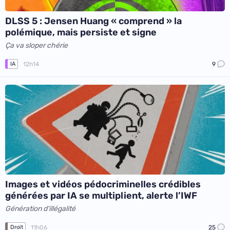
DLSS 5 : Jensen Huang « comprend » la
polémique, mais persiste et signe
Ça va sloper chérie
12h14
9
IA
Images et vidéos pédocriminelles crédibles
générées par IA se multiplient, alerte l’IWF
Génération d'illégalité
11h06
25
Droit