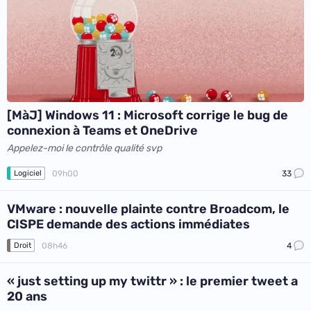
[MàJ] Windows 11 : Microsoft corrige le bug de
connexion à Teams et OneDrive
Appelez-moi le contrôle qualité svp
09h00
33
Logiciel
VMware : nouvelle plainte contre Broadcom, le
CISPE demande des actions immédiates
08h46
4
Droit
« just setting up my twittr » : le premier tweet a
20 ans