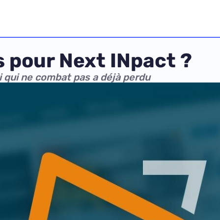
s pour Next INpact ?
i qui ne combat pas a déjà perdu