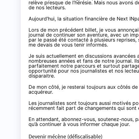
relève presque de l’hérésie. Mais nous avons dé
de nos lecteurs.
Aujourd’hui, la situation financière de Next INp
Lors de
mon précédent billet
, je vous annonça
journal de continuer son aventure, avec un impé
par le passé été contacté à plusieurs reprises,
me devais de vous tenir informés.
Je suis actuellement en discussions avancées a
nombreuses années et fans de notre journal. Ils
parfaitement notre parcours et surtout partagen
opportunité pour nos journalistes et nos lecteu
disparaitre.
De mon côté, j
e resterai toujours aux côtés d
acquéreur.
Les journalistes sont toujours aussi motivés pour
récemment fait part de changements
qui sont e
En attendant, abonnez-vous, soutenez-nous, p
qu’à continuer à vous informer chaque jour.
Devenir mécène
(défiscalisable)