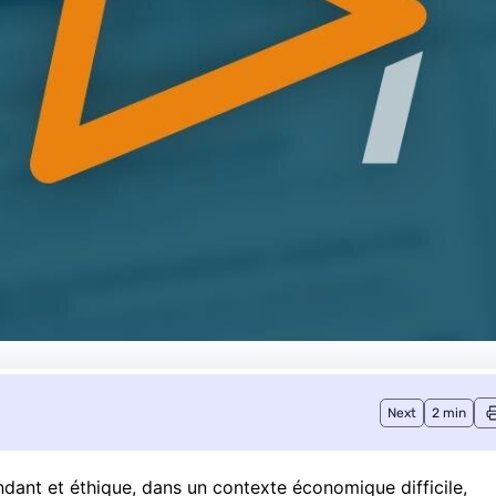
Next
2 min
endant et éthique, dans un
contexte économique difficile
,