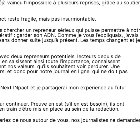
jà vaincu l’impossible à plusieurs reprises, grâce au soutie
act reste fragile, mais pas insurmontable.
is chercher un repreneur sérieux qui puisse permettre à not
ratif : garder son ADN. Comme je vous l’expliquais, j’avais
 sans donner suite jusqu’à présent. Les temps changent et je
vec deux repreneurs potentiels, lecteurs depuis de
 en saisissent ainsi toute l’importance, connaissent
t nos valeurs, qu’ils souhaitent voir perdurer. Une
rs, et donc pour notre journal en ligne, qui ne doit pas
e Next INpact
et je partagerai mon expérience au futur
 continuer. Preuve en est (s’il en est besoin), ils ont
n train d’être mis en place au sein de la rédaction.
arlez de nous autour de vous, nos journalistes ne demande