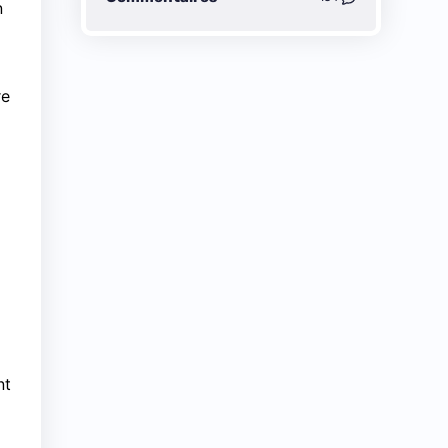
n
re
nt