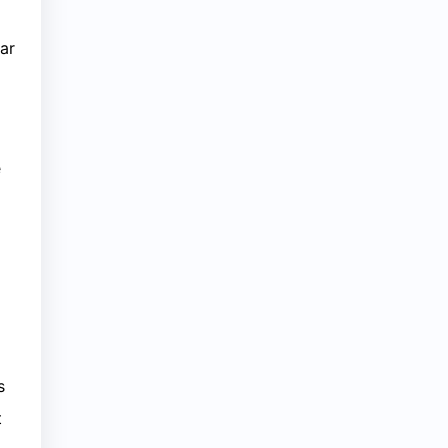
ar
e
s
t