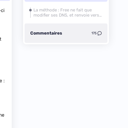
-ci
La méthode : Free ne fait que
modifier ses DNS, et renvoie vers
sa Freebox
Commentaires
175
t
e :
une