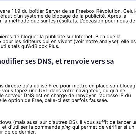
ware 1.1.9
du boîtier Server de sa Freebox Révolution. Celui
 défaut d’un système de blocage de la publicité. Après la
ur la méthode que sur les résultats. L’occasion pour nous de
ères de bloquer la publicité sur Internet. Bien que la
 pour les éditeurs qui en vivent (voir
notre analyse
), elle es
tils tels qu'AdBlock Plus.
odifier ses DNS, et renvoie vers sa
us directe qu'a utilisé Free pour mettre en place son blocag
ue vous tapez une URL dans votre navigateur, ou qu'une
le serveur DNS
est en charge de renvoyer l'adresse IP du
le option de Free, celle-ci est parfois faussée.
dows (mais aussi sur d'autres OS). Il vous suffit de lancer 
) et d'utiliser la commande
ping
qui permet de vérifier si un
ur de ce dernier.