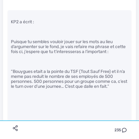
KP2 a écrit :
Puisque tu sembles vouloir jouer sur les mots au lieu
d’argumenter sur le fond, je vais refaire ma phrase et cette
fois ci, j’espere que tu t’interesseras a l’important :
“Bouygues etait a la pointe du TSF (Tout Sauf Free) et il n’a
meme pas reduit le nombre de ses employés de 500
personnes. 500 personnes pour un groupe comme ca, c’est
le turn over d’une journee… C’est que dalle en fait.”
Sur un groupe d’une grosse centaine de milliers de
235
personnes (134000 en 2012 d’apres Wikipedia), si tu as
(petit) un turn over de 3%, ca fait 4000 personnes qui