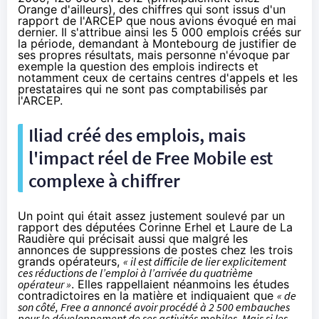
Orange d'ailleurs), des chiffres qui sont issus d'un
rapport de l'ARCEP
que nous avions évoqué en mai
dernier
. Il s'attribue ainsi les 5 000 emplois créés sur
la période, demandant à Montebourg de justifier de
ses propres résultats, mais personne n'évoque par
exemple la question des emplois indirects et
notamment ceux de certains centres d'appels et les
prestataires qui ne sont pas comptabilisés par
l'ARCEP.
Iliad créé des emplois, mais
l'impact réel de Free Mobile est
complexe à chiffrer
Un point qui était assez justement
soulevé par un
rapport
des députées Corinne Erhel et Laure de La
Raudière
qui précisait aussi
que malgré les
annonces de suppressions de postes chez les trois
grands opérateurs,
« il est difficile de lier explicitement
ces réductions de l’emploi à l’arrivée du quatrième
opérateur »
. Elles rappellaient néanmoins les études
contradictoires en la matière et indiquaient que
« de
son côté, Free a annoncé avoir procédé à 2 500 embauches
pour le développement de ses activités mobiles. Mais si les