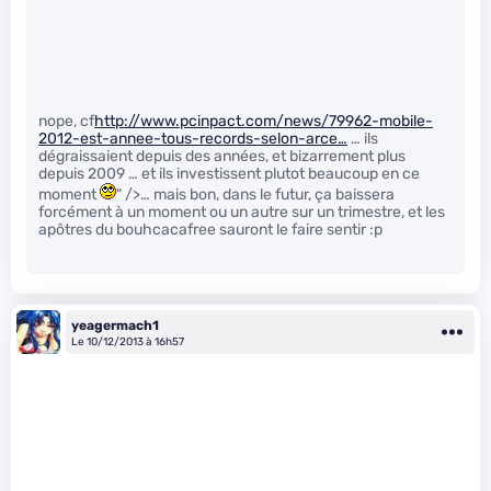
nope, cf
http://www.pcinpact.com/news/79962-mobile-
2012-est-annee-tous-records-selon-arce…
… ils
dégraissaient depuis des années, et bizarrement plus
depuis 2009 … et ils investissent plutot beaucoup en ce
moment
" />… mais bon, dans le futur, ça baissera
forcément à un moment ou un autre sur un trimestre, et les
apôtres du bouhcacafree sauront le faire sentir :p
yeagermach1
Le 10/12/2013 à 16h57