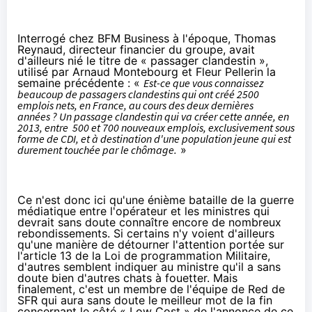
Interrogé chez BFM Business à l'époque, Thomas
Reynaud, directeur financier du groupe, avait
d'ailleurs nié le titre de « passager clandestin »,
utilisé par
Arnaud Montebourg et Fleur Pellerin
la
semaine précédente : «
Est-ce que vous connaissez
beaucoup de passagers clandestins qui ont créé 2500
emplois nets, en France, au cours des deux dernières
années ? Un passage clandestin qui va créer cette année, en
2013, entre 500 et 700 nouveaux emplois, exclusivement sous
forme de CDI, et à destination d'une population jeune qui est
durement touchée par le chômage.
»
Ce n'est donc ici qu'une énième bataille de la guerre
médiatique entre l'opérateur et les ministres qui
devrait sans doute connaître encore de nombreux
rebondissements.
Si certains n'y voient d'ailleurs
qu'une manière
de détourner l'attention portée sur
l'article 13 de la Loi de programmation Militaire
,
d'autres
semblent indiquer au ministre qu'il a sans
doute bien d'autres chats à fouetter. Mais
finalement, c'est un membre de l'équipe de Red de
SFR qui aura sans doute le meilleur mot de la fin
concernant le côté « Low Cost » de l'annonce de ce