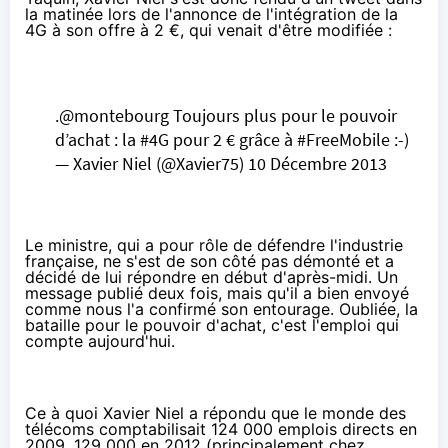
la matinée lors de l'annonce de l'intégration de la
4G à son offre à 2 €, qui venait d'être modifiée :
.
@montebourg
Toujours plus pour le pouvoir
d’achat : la
#4G
pour 2 € grâce à
#FreeMobile
:-)
— Xavier Niel (@Xavier75)
10 Décembre 2013
Le ministre, qui a pour rôle de défendre l'industrie
française, ne s'est de son côté pas démonté et a
décidé
de lui répondre en début d'après-midi
. Un
message publié deux fois, mais qu'il a bien envoyé
comme nous l'a confirmé son entourage. Oubliée, la
bataille pour le pouvoir d'achat, c'est l'emploi qui
compte aujourd'hui.
Ce à quoi Xavier Niel a répondu que le monde des
télécoms comptabilisait 124 000 emplois directs en
2009, 129 000 en 2012 (principalement chez