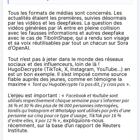
Tous les formats de médias sont concernés. Les
actualités étaient les premières, suivies désormais
par les vidéos et les deepfakes. La question des
vidéos générées par IA entre en pleine collision
avec les fausses informations et autres deepfake
avec le cas de
TiboInShape, qui a rendu son visage
et sa voix réutilisables par tout un chacun sur Sora
d’OpenAI
.
Tout n’est pas à jeter dans le monde des réseaux
sociaux et des influenceurs, loin de là !
HugoDecrypte
(TikTok, X, Instagram, YouTube…) en
est un bon exemple. Il s’est imposé comme source
fiable auprès des jeunes, comme en témoigne la
maxime «
Tant qu’HugoDécrypte l’a pas dit, j’y crois pas
».
L’enjeu est important : «
Facebook et YouTube sont
utilisés respectivement chaque semaine pour s’informer par
36 % et 30 % des plus de 96 000 personnes interrogées,
tandis qu’Instagram et WhatsApp sont utilisés par près d’une
personne sur cinq pour ce type d’usage, TikTok par 16 %
d’entre elles, X par 12 %
»,
expliquions-nous
récemment
, sur la base d’un rapport de Reuters
Institute.