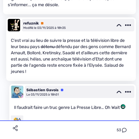
s'informer... ça me désole.
refuznik
Premium
Modifié le 03/11/2025 à 18h35
C'est vrai au lieu de suivre la presse et la télévision libre de
leur beau pays
détenu
défendu par des gens comme Bernard
Arnault, Bolloré, Kretinsky, Saadé et d'ailleurs cette dernière
est aussi, hélas, une archaïque télévision d'Etat dont une
partie de l'agenda reste encore fixée à l'Elysée. Salaud de
jeunes !
Sébastien Gavois
Équipe
Le 03/11/2025 à 18h51
Il faudrait faire un truc genre La Presse Libre… Oh Wait
6
53
SebGF
Premium
Le 03/11/2025 à 20h10