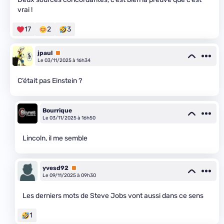
vrai !
17
2
3
jpaul
Premium
Le 03/11/2025 à 16h34
C’était pas Einstein ?
Bourrique
Le 03/11/2025 à 16h50
Lincoln, il me semble
yvesd92
Premium
Le 09/11/2025 à 09h30
Les derniers mots de Steve Jobs vont aussi dans ce sens
1