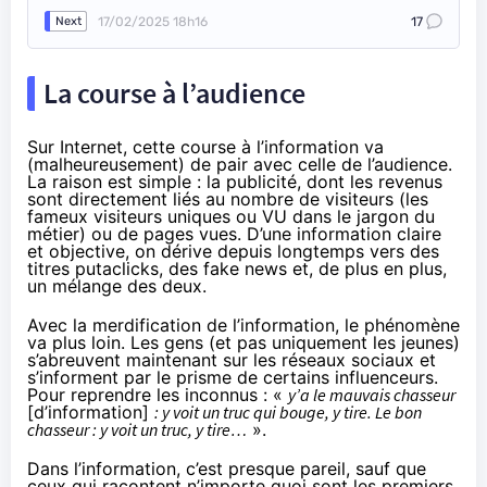
17/02/2025 18h16
17
Next
La course à l’audience
Sur Internet, cette course à l’information va
(malheureusement) de pair avec celle de l’audience.
La raison est simple : la publicité, dont les revenus
sont directement liés au nombre de visiteurs (les
fameux visiteurs uniques ou VU dans le jargon du
métier) ou de pages vues. D’une information claire
et objective, on dérive depuis longtemps vers des
titres putaclicks, des fake news et, de plus en plus,
un mélange des deux.
Avec la merdification de l’information, le phénomène
va plus loin. Les gens (et pas uniquement les jeunes)
s’abreuvent maintenant sur les réseaux sociaux et
s’informent par le prisme de certains influenceurs.
Pour reprendre les inconnus : «
y’a le mauvais chasseur
[d’information]
: y voit un truc qui bouge, y tire. Le bon
chasseur : y voit un truc, y tire…
».
Dans l’information, c’est presque pareil, sauf que
ceux qui racontent n’importe quoi sont les premiers