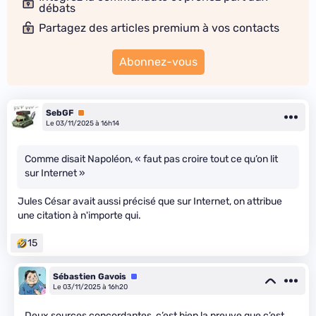
débats
Partagez des articles premium à vos contacts
Abonnez-vous
SebGF
Premium
Le 03/11/2025 à 16h14
Comme disait Napoléon, « faut pas croire tout ce qu’on lit
sur Internet »
Jules César avait aussi précisé que sur Internet, on attribue
une citation à n'importe qui.
15
Sébastien Gavois
Équipe
Le 03/11/2025 à 16h20
Deux sources concordantes, c’est bien la preuve que c’est