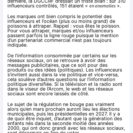
dernière, la DGCCRF dressait un triste bilan : sur
310
influenceurs contrôlés
, 151 étaient «
en anomalies
».
Les marques ont bien compris le potentiel des
influenceurs et l’océan (plus ou moins grand) de
poissons à attraper. Rappel : vous êtes le poisson.
Pour vous attraper, marques et/ou influenceurs
passent parfois la ligne rouge puisque la mention
d’un partenariat commercial n’est pas toujours
indiquée.
De l’information consommée par certains sur les
réseaux sociaux, on se retrouve à avoir des
messages publicitaires, que ce soit pour des
produits ou des idées (politiques).
Les influenceurs
s’invitent aussi dans la vie politique et vice-versa
,
cela soulève d’autres questions sur l’information
politique diversifiée. Si la télévision et la radio sont
dans le viseur de l’Arcom, le web et les réseaux
sociaux sont encore laissés de côté.
Le sujet de la régulation ne bouge pas vraiment
alors qu’en mars prochain auront lieu les élections
municipales, puis les présidentielles en 2027. Il y a
de quoi être inquiet, d’autant que la génération des
enfants nés dans la seconde moitié des années
2000, qui ont donc grandi avec les réseaux sociaux,
sont désormais en âge de voter.