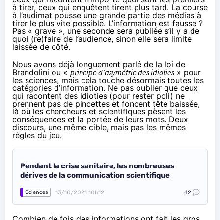
à tirer, ceux qui enquêtent tirent plus tard. La course
à l’audimat pousse une grande partie des médias à
tirer le plus vite possible. L’information est fausse ?
Pas « grave », une seconde sera publiée s’il y a de
quoi (re)faire de l’audience, sinon elle sera limite
laissée de côté.
Nous avons déjà longuement parlé de la
loi de
Brandolini
ou «
principe d’asymétrie des idioties
» pour
les sciences, mais cela touche désormais toutes les
catégories d’information. Ne pas oublier que ceux
qui racontent des idioties (pour rester poli) ne
prennent pas de pincettes et foncent tête baissée,
là où les
chercheurs et scientifiques pèsent les
conséquences et la portée de leurs mots
. Deux
discours, une même cible, mais pas les mêmes
règles du jeu.
Pendant la crise sanitaire, les nombreuses
dérives de la communication scientifique
13/10/2021 10h12
42
Sciences
Combien de fois des informations ont fait les gros