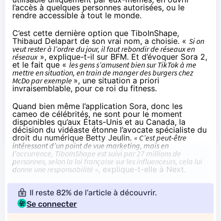
l’accès à quelques personnes autorisées, ou le
rendre accessible à tout le monde.
C’est cette dernière option que TiboInShape,
Thibaud Delapart de son vrai nom, a choisie. «
Si on
veut rester à l’ordre du jour, il faut rebondir de réseaux en
réseaux
», explique-t-il sur
BFM
. Et d’évoquer Sora 2,
et le fait que «
les gens s’amusent bien sur TikTok à me
mettre en situation, en train de manger des burgers chez
McDo par exemple
», une situation a priori
invraisemblable, pour ce roi du fitness.
Quand bien même l’application Sora, donc les
cameo de célébrités, ne sont pour le moment
disponibles qu’aux États-Unis et au Canada, la
décision du vidéaste étonne l’avocate spécialiste du
droit du numérique Betty Jeulin.
« C’est peut-être
intéressant d’un point de vue marketing, mais en
l’occurrence, TiboInShape est suivi par 27 millions de
personnes, selon la loi française sur les influenceurs, cela lui
donne une responsabilité »
, explique-t-elle à Next.
Il reste 82% de l'article à découvrir.
Se connecter