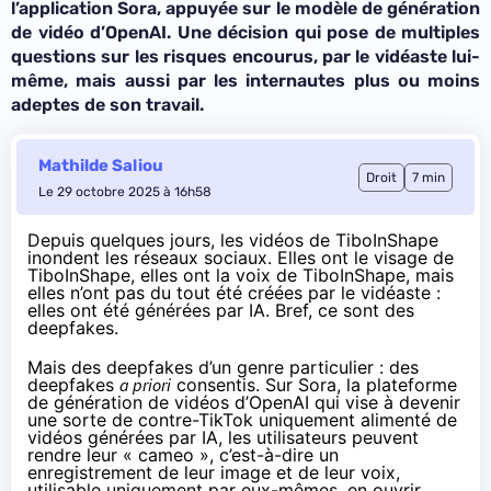
l’application Sora, appuyée sur le modèle de génération
de vidéo d’OpenAI. Une décision qui pose de multiples
questions sur les risques encourus, par le vidéaste lui-
même, mais aussi par les internautes plus ou moins
adeptes de son travail.
Mathilde Saliou
Droit
7 min
Le 29 octobre 2025 à 16h58
Depuis quelques jours, les vidéos de TiboInShape
inondent les réseaux sociaux. Elles ont le visage de
TiboInShape, elles ont la voix de TiboInShape, mais
elles n’ont pas du tout été créées par le vidéaste :
elles ont été générées par IA. Bref, ce sont des
deepfakes.
Mais des deepfakes d’un genre particulier : des
deepfakes
a priori
consentis. Sur Sora, la plateforme
de génération de vidéos d’OpenAI qui vise à devenir
une sorte de contre-TikTok uniquement
alimenté de
vidéos générées par IA
, les utilisateurs peuvent
rendre leur « cameo », c’est-à-dire un
enregistrement de leur image et de leur voix,
utilisable uniquement par eux-mêmes, en ouvrir