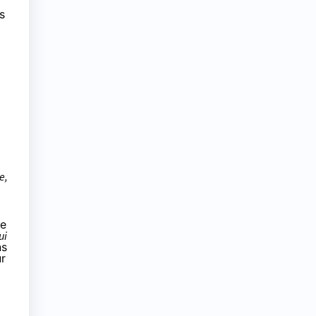
s
e,
ne
ui
ns
ur