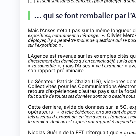
[…]
ils sont suffisants et efficaces pour protéger la san
… qui se font remballer par l’
Mais l’Anses n’était pas sur la même longueur d
expositions, notamment à l’étranger
». Olivier Merc
déployer, il y a peut-être moins de questions qui se po
sur l’exposition
».
L’Agence est revenue sur les exemples cités qu
directement des données qu’on connait déjà sur la ba
«
raisonnable
», mais l’Anses «
va l’examiner
» ava
son rapport préliminaire.
Le Sénateur Patrick Chaize (LR), vice-président
Collectivités pour les Communications électroni
retours d’expériences d’autres pays sur la foca
fait partie de toutes ses données dont on a besoin nous
Cette dernière, avide de données sur la 5G, exp
opérateurs : «
à telle échéance, on aura tant de pe
tels niveaux d’exposition, en lien avec ces fameuses 
la manière dont on est exposé par rapport à aujourd’h
Nicolas Guérin de la FFT rétorquait que «
la mod