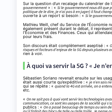
Sur la question d’un recalage du calendrier de 
gouvernement
» : «
Si le gouvernement nous dit que po
politique de le dire, je n’ai pas à en juger) il faut chang
ouverte à un report si besoin : «
Si le gouverneme
Mathieu Weill, chef du Service de l’Économie n
également présent durant le débat, il représent
l'Économie et des Finances. Ceux qui attendaien
pour leurs frais.
Son discours était complètement aseptisé : «
O
risques et facteurs d’enjeux de la 5G depuis plusieurs 
rien à voir.
À quoi va servir la 5G ? « Je n’e
Sébastien Soriano revenait ensuite sur les usa
était aussi courte qu’expéditive : «
je n’en sais ri
qui se répète : «
quand la 4G est arrivée, on a ente
etc.
«
On ne sait pas à quoi vont servir les technologies ava
communication, ce sont les usages de la société qui s’
publics : «
On a passé beaucoup de temps au sein des
qu’il fallait des blocs de telle ou telle taille. Je pense 