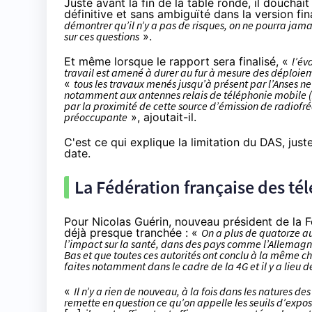
Juste avant la fin de la table ronde, il doucha
définitive et sans ambiguïté dans la version f
démontrer qu’il n’y a pas de risques, on ne pourra jama
sur ces questions
».
Et même lorsque le rapport sera finalisé, «
l’év
travail est amené à durer au fur à mesure des déploie
«
tous les travaux menés jusqu’à présent par l’Anses ne
notamment aux antennes relais de téléphonie mobile (
par la proximité de cette source d’émission de radiofré
préoccupante
», ajoutait-il.
C'est ce qui explique la limitation du DAS, jus
date.
La Fédération française des t
Pour Nicolas Guérin,
nouveau président
de la F
déjà presque tranchée : «
On a plus de quatorze au
l’impact sur la santé, dans des pays comme l’Allemagne,
Bas et que toutes ces autorités ont conclu à la même cho
faites notamment dans le cadre de la 4G et il y a lieu d
«
Il n’y a rien de nouveau, à la fois dans les natures de
remette en question ce qu’on appelle les seuils d’exposi