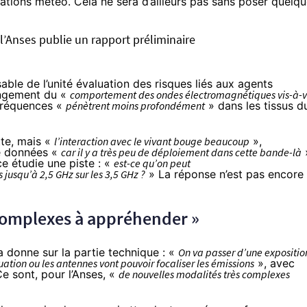
ations météo. Cela ne sera d’ailleurs pas sans poser
quelqu
 l’Anses publie un rapport préliminaire
able de l’unité évaluation des risques liés aux agents
hangement du «
comportement des ondes électromagnétiques vis-à-v
 fréquences «
pénètrent moins profondément
» dans les tissus d
te, mais «
l’interaction avec le vivant bouge beaucoup
»,
de données «
car il y a très peu de déploiement dans cette bande-là
ce étudie une piste : «
est-ce qu’on peut
jusqu’à 2,5 GHz sur les 3,5 GHz ?
» La réponse n’est pas encore
 complexes à appréhender »
la donne sur la partie technique : «
On va passer d’une expositio
uation ou les antennes vont pouvoir focaliser les émissions
», avec
e sont, pour l’Anses, «
de nouvelles modalités très complexes