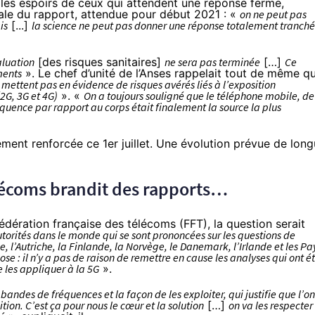
it les espoirs de ceux qui attendent une réponse ferme,
inale du rapport, attendue pour début 2021 : «
on ne peut pas
is
[...]
la science ne peut pas donner une réponse totalement tranch
aluation
[des risques sanitaires]
ne sera pas terminée
[…]
Ce
ments
». Le chef d’unité de l’Anses rappelait tout de même q
 mettent pas en évidence de risques avérés liés à l’exposition
2G, 3G et 4G)
». «
On a toujours souligné que le téléphone mobile, de
quence par rapport au corps était finalement la source la plus
tement
renforcée ce 1er juillet
. Une évolution prévue de lon
élécoms brandit des rapports…
édération française des télécoms (FFT), la question serait
torités dans le monde qui se sont prononcées sur les questions de
 l’Autriche, la Finlande, la Norvège, le Danemark, l’Irlande et les Pa
se : il n’y a pas de raison de remettre en cause les analyses qui ont é
e les appliquer à la 5G
».
s bandes de fréquences et la façon de les exploiter, qui justifie que l’on
tion. C’est ça pour nous le cœur et la solution
[…]
on va les respecter