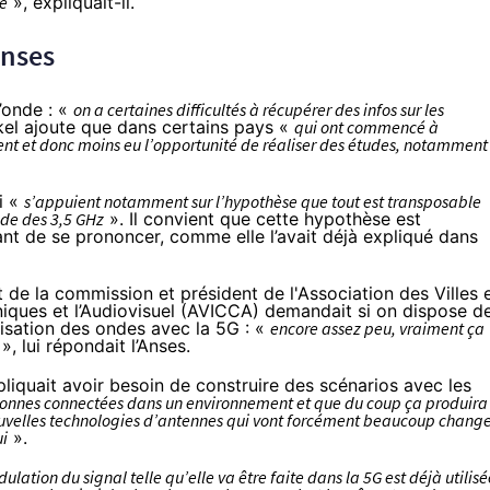
té
», expliquait-il.
Anses
’onde : «
on a certaines difficultés à récupérer des infos sur les
kel ajoute que dans certains pays «
qui ont commencé à
sent et donc moins eu l’opportunité de réaliser des études, notamment
i «
s’appuient notamment sur l’hypothèse que tout est transposable
nde des 3,5 GHz
». Il convient que cette hypothèse est
nt de se prononcer, comme elle l’avait déjà expliqué dans
 de la commission et président de l'Association des Villes 
ques et l’Audiovisuel (
AVICCA
) demandait si on dispose d
lisation des ondes avec la 5G : «
encore assez peu, vraiment ça
», lui répondait l’Anses.
liquait avoir besoin de construire des scénarios avec les
rsonnes connectées dans un environnement et que du coup ça produira
nouvelles technologies d’antennes qui vont forcément beaucoup chang
ui
».
ulation du signal telle qu’elle va être faite dans la 5G est déjà utilisé