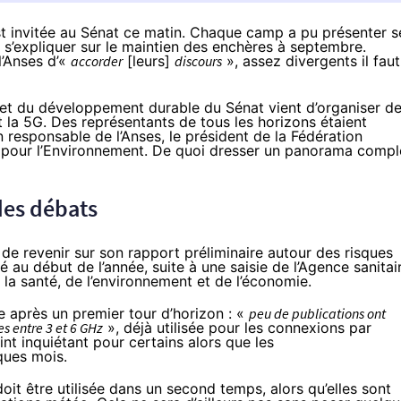
est invitée au Sénat ce matin. Chaque camp a pu présenter s
 s’expliquer sur le maintien des enchères à septembre.
l’Anses d’«
accorder
[leurs]
discours
», assez divergents il faut
et du développement durable du Sénat vient d’organiser d
la 5G. Des représentants de tous les horizons étaient
 responsable de l’Anses, le président de la Fédération
ir pour l’Environnement. De quoi dresser un panorama compl
des débats
 de revenir sur son rapport préliminaire autour des risques
lié au début de l’année, suite à une saisie de l’Agence sanitai
 la santé, de l’environnement et de l’économie.
e après un premier tour d’horizon : «
peu de publications ont
es entre 3 et 6 GHz
», déjà utilisée pour les connexions par
int inquiétant pour certains alors que les
ques mois.
it être utilisée dans un second temps, alors qu’elles sont