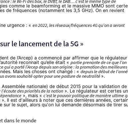
nce : le Wi-Fi des box, le DVBT, le DAB… c’est le même type de
gies comme le beamforming et le massive MIMO sont certe
es de fréquences (notamment les 3,5 GHz). On en revient
ine urgence : «
en 2022, les réseaux/fréquences 4G qu’on a seront
 sur le lancement de la 5G »
dent de l’Arcep) a commencé par affirmer que le régulateur
’autorité reconnait qu’elle était «
partie prenante de ce que l’on
 qui a porté l’Arcep depuis son origine : la promotion des meilleures
nées. Mais les choses ont changé : «
depuis le début de l’anné
s avons souhaité opter pour une posture de neutralité
».
et Assemblée nationale) de début 2015 pour la validation de
à l’écoute des priorités de la nation
». Le régulateur est certes u
ndépendance
», mais «
c’est le pouvoir politique de manière ultime q
s
». Il est d'ailleurs à noter que ces dernières années, certai
e sur le sujet, alors qu'on lui demande désormais de tirer s
 et dans le monde