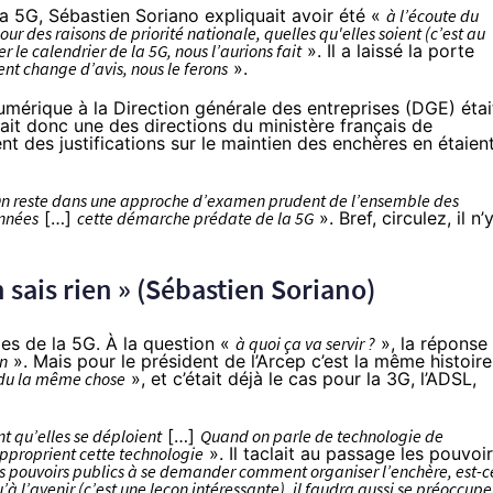
la 5G, Sébastien Soriano expliquait avoir été «
à l’écoute du
ur des raisons de priorité nationale, quelles qu'elles soient (c’est au
er le calendrier de la 5G, nous l’aurions fait
». Il a laissé la porte
nt change d’avis, nous le ferons
».
umérique à la Direction générale des entreprises (DGE) étai
ait donc une des directions du ministère français de
t des justifications sur le maintien des enchères en étaien
n reste dans une approche d’examen prudent de l’ensemble des
années
[…]
cette démarche prédate de la 5G
». Bref, circulez, il n’
n sais rien » (Sébastien Soriano)
ges de la 5G. À la question «
à quoi ça va servir ?
», la réponse
en
». Mais pour le président de l’Arcep c’est la même histoire
ndu la même chose
», et c’était déjà le cas pour la 3G, l’ADSL,
nt qu’elles se déploient
[…]
Quand on parle de technologie de
approprient cette technologie
». Il taclait au passage les pouvoi
 pouvoirs publics à se demander comment organiser l’enchère, est-c
qu’à l’avenir (c’est une leçon intéressante), il faudra aussi se préoccupe