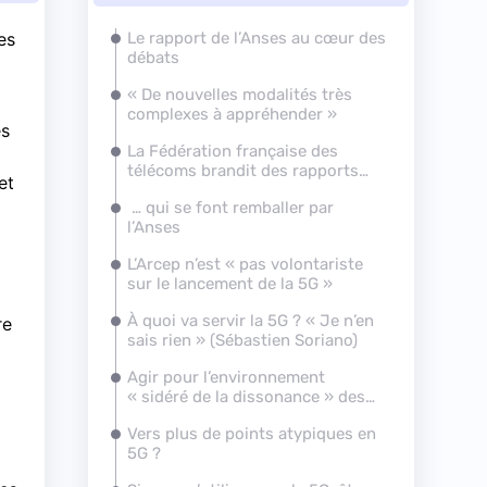
es
Le rapport de l’Anses au cœur des
débats
« De nouvelles modalités très
complexes à appréhender »
es
La Fédération française des
télécoms brandit des rapports…
et
… qui se font remballer par
l’Anses
L’Arcep n’est « pas volontariste
sur le lancement de la 5G »
À quoi va servir la 5G ? « Je n’en
re
sais rien » (Sébastien Soriano)
Agir pour l’environnement
« sidéré de la dissonance » des
discours
Vers plus de points atypiques en
5G ?