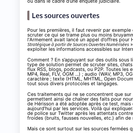
ou dans le cadre d’une enquête judiciaire.
Les sources ouvertes
Pour les premières, il faut revenir par exemple
scruter ce qui se trame plus ou moins bruyamme
l'Armement avait lancé un appel d’offres pour
Stratégique à partir de Sources Ouvertes Numérisées
»
exploiter les informations accessibles sur Inte
Comment ? En s’appuyant sur des outils sous li
type de solution permet de scruter sites, chats
flux RSS, blogs, podcasts, ou P2P. Toutes les 
MP4, Real, FLV, OGM ...) ; audio (WAV, MP3, OG
caractère ; texte (HTML, MHTML, Open Docume
tout sous divers protocoles et langages.
Ces traitements qui ne se concentrent que sur 
permettent ainsi de chaîner des faits pour nour
de Hérisson a été adoptée après ce test, mais 
aujourd’hui par les services. Voilà qui explique
de police sur Twitter après les attentats contr
froides (bruits, fausses nouvelles, etc.) afin d
Mais ce sont surtout sur les sources fermées 