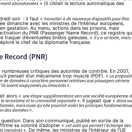
cilement abandonnées
» (il ciblait
la lecture automatique des
dredi soir
: il faut «
travailler à de nouveaux dispositifs pour être
sée dimanche avec les ministres de l’Intérieur européens,
 en gestation
. Au menu, actions dans les prisons, mais
’activation du PNR (Passenger Name Record), ce registre qu
de traquer d’éventuelles brebis galeuses. «
Il y a un texte, mais 
éploré le chef de la diplomatie française.
e Record (PNR)
de nombreuses critiques des autorités de contrôle. En 2007,
qu’il pensait d’un mécanisme trop musclé (
PDF
). «
La proposit
re de données à caractère personnel relatives aux passagers aériens
'ils soient soupçonnés ou innocents
».
it alors «
une étape supplémentaire vers une société européenne 
 le terrorisme et la criminalité organisée
». Il jugeait que «
dans so
tionnée, mais aussi qu’elle pourrait violer les principes fondamentau
ion des données
».
 question. Dans
son communiqué
, publié en sortie de la
ffirme sa volonté d’adopter «
cet outil qui permet l’échange des
tats membres
». De même, les ministres de l’Intérieur de l’UE