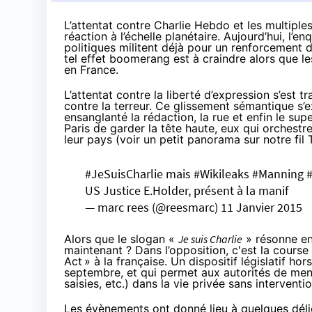
L’attentat contre Charlie Hebdo et les multiple
réaction à l’échelle planétaire. Aujourd’hui, l’
politiques militent déjà pour un renforcement de
tel effet boomerang est à craindre alors que le
en France.
L’attentat contre la liberté d’expression s’es
contre la terreur
. Ce glissement sémantique s’
ensanglanté la rédaction, la rue et enfin le su
Paris de garder la tête haute, eux qui orchestr
leur pays (voir un petit panorama
sur notre fil 
#JeSuisCharlie
mais
#Wikileaks
#Manning
US Justice E.Holder, présent à la manif
— marc rees (@reesmarc)
11 Janvier 2015
Alors que le slogan «
Je suis Charlie
» résonne enc
maintenant ? Dans l’opposition, c'est la course 
Act
» à la française. Un
dispositif législatif ho
septembre, et qui permet aux autorités de mener 
saisies, etc.) dans la vie privée sans interventio
Les évènements ont donné lieu à quelques dél