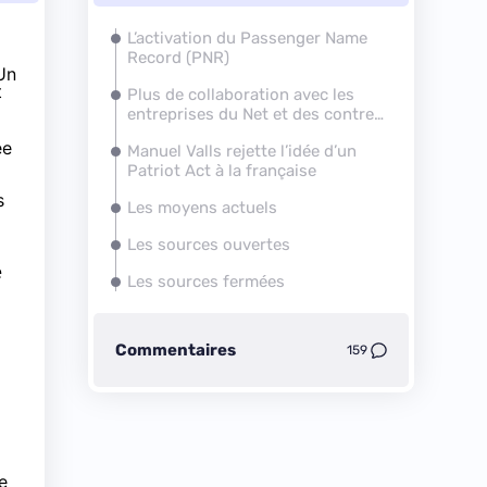
L’activation du Passenger Name
Record (PNR)
 Un
t
Plus de collaboration avec les
entreprises du Net et des contre-
messages positifs
ée
Manuel Valls rejette l’idée d’un
Patriot Act à la française
s
Les moyens actuels
Les sources ouvertes
e
Les sources fermées
Commentaires
159
e