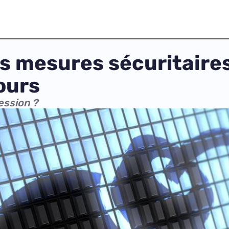
es mesures sécuritaires
ours
ession ?