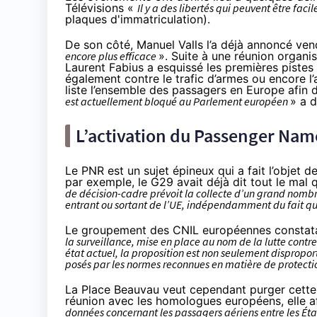
Télévisions «
Il y a des libertés qui peuvent être fa
plaques d'immatriculation
).
De son côté, Manuel Valls l’a déjà annoncé
ven
encore plus efficace
». Suite à une réunion organi
Laurent Fabius a esquissé
les premières pistes
également contre le trafic d’armes ou encore l
liste l’ensemble des passagers en Europe afin 
est actuellement bloqué au Parlement européen
» a d
L’activation du Passenger Nam
Le PNR est un sujet épineux qui a fait l’objet 
par exemple, le G29 avait déjà dit tout le mal 
de décision-cadre prévoit la collecte d’un grand nomb
entrant ou sortant de l’UE, indépendamment du fait qu
Le groupement des CNIL européennes constata
la surveillance, mise en place au nom de la lutte contre
état actuel, la proposition est non seulement dispropor
posés par les normes reconnues en matière de protect
La Place Beauvau veut cependant purger cette
réunion avec les homologues européens, elle a
données concernant les passagers aériens entre les É