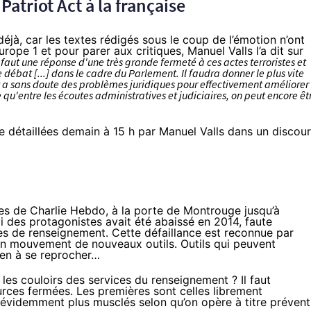
Patriot Act à la française
à, car les textes rédigés sous le coup de l’émotion n’ont
urope 1
et pour parer aux critiques, Manuel Valls l’a dit
sur
faut une réponse d'une très grande fermeté à ces actes terroristes et
 débat [...] dans le cadre du Parlement. Il faudra donner le plus vite
y a sans doute des problèmes juridiques pour effectivement améliorer
 qu'entre les écoutes administratives et judiciaires, on peut encore êt
e détaillées demain à 15 h par Manuel Valls dans un discou
ies de Charlie Hebdo, à la porte de Montrouge jusqu’à
vi des protagonistes avait été abaissé en 2014,
faute
ces de renseignement. Cette défaillance est reconnue par
e en mouvement de nouveaux outils. Outils qui peuvent
ien à se reprocher…
les couloirs des services du renseignement ? Il faut
urces fermées. Les premières sont celles librement
évidemment plus musclés selon qu’on opère à titre prévent