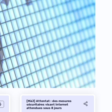
[MàJ] Attentat : des mesures
sécuritaires visant Internet
attendues sous 8 jours