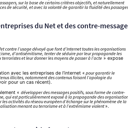
assagers, sur la base de certains critères objectifs, et naturellement
es de sécurité, et avec la volonté de garantir la fluidité des passage
 entreprises du Net et des contre-message
fet contre l’usage dévoyé que font d’Internet toutes les organisations
acisme, d’antisémitisme, tenter de séduire par leur propagande les
 terroristes et leur donner les moyens de passer à l’acte
» expose
ion avec les entreprises de l’internet «
pour garantir le
ntenus illicites, notamment des contenus faisant l’apologie du
voir
pour un cas récent
).
galement «
développer des messages positifs, sous forme de contre-
une, qui est particulièrement exposé à la propagande des organisatio
 les activités du réseau européen d’échange sur le phénomène de la
icalisation menant au terrorisme et à l’extrémisme violent
».