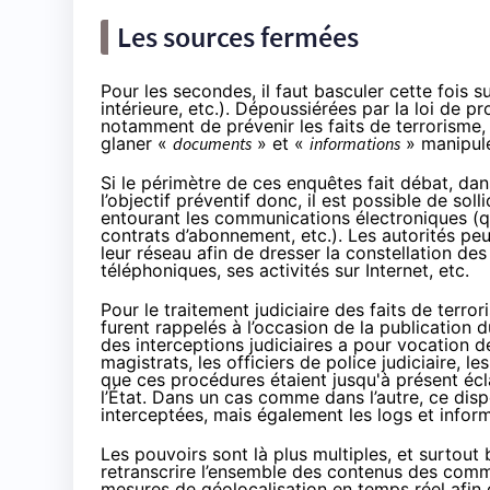
Les sources fermées
Pour les secondes, il faut basculer cette fois s
intérieure, etc.). Dépoussiérées par la loi de p
notamment de prévenir les faits de terrorisme,
glaner «
documents
» et «
informations
» manipulé
Si
le périmètre de ces enquêtes fait débat
, dan
l’objectif préventif donc, il est possible de s
entourant les communications électroniques (qui
contrats d’abonnement, etc.). Les autorités peu
leur réseau afin de dresser la constellation de
téléphoniques, ses activités sur Internet, etc.
Pour le traitement judiciaire des faits de terror
furent rappelés à l’occasion de
la publication 
des interceptions judiciaires a pour vocation de
magistrats, les officiers de police judiciaire, 
que ces procédures étaient jusqu'à présent écl
l’État. Dans un cas comme dans l’autre, ce dis
interceptées, mais également les logs et infor
Les pouvoirs sont là plus multiples, et surtout
retranscrire l’ensemble des contenus des comm
mesures de géolocalisation en temps réel afin