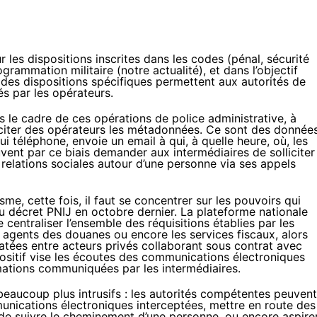
ur les dispositions inscrites dans les codes (pénal, sécurité
rogrammation militaire (
notre actualité
), et dans l’objectif
 des dispositions spécifiques permettent aux autorités de
s par les opérateurs.
s le cadre de ces opérations de police administrative, à
olliciter des opérateurs les métadonnées. Ce sont des donnée
 téléphone, envoie un email à qui, à quelle heure, où, les
vent par ce biais demander aux intermédiaires de solliciter
s relations sociales autour d’une personne via ses appels
isme, cette fois, il faut se concentrer sur les pouvoirs qui
du décret PNIJ en octobre dernier
. La plateforme nationale
 centraliser l’ensemble des réquisitions établies par les
les agents des douanes ou encore les services fiscaux, alors
atées entre acteurs privés collaborant sous contrat avec
positif vise les écoutes des communications électroniques
mations communiquées par les intermédiaires.
 beaucoup plus intrusifs : les autorités compétentes peuvent
unications électroniques interceptées, mettre en route des
 de suivre le cheminement d’une personne, ou encore aspire