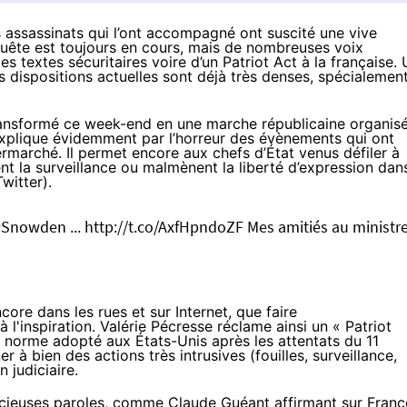
s assassinats qui l’ont accompagné ont suscité une vive
enquête est toujours en cours, mais de nombreuses voix
s textes sécuritaires voire d’un Patriot Act à la française.
s dispositions actuelles sont déjà très denses, spécialemen
t transformé ce week-end en une marche républicaine organis
explique évidemment par l’horreur des évènements qui ont
permarché. Il permet encore aux chefs d’État venus défiler à
ent la surveillance ou malmènent la liberté d’expression dan
Twitter
).
#Snowden
...
http://t.co/AxfHpndoZF
Mes amitiés au ministr
ore dans les rues et sur Internet, que faire
à l'inspiration. Valérie Pécresse réclame ainsi un « Patriot
rs norme
adopté aux États-Unis après les attentats du 11
à bien des actions très intrusives (fouilles, surveillance,
n judiciaire.
icieuses paroles, comme
Claude Guéant
affirmant sur Franc