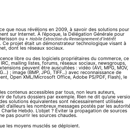
ce que nous révélions en 2009
, à savoir des solutions pour
nt sur Internet. À l’époque, la Délégation Générale pour
 Herisson ou «
Habile Extraction du Renseignement d'Intérêt
. Ce projet était un démonstrateur technologique visant à
rnet, dont
les réseaux sociaux
.
cence libre ou des logiciels propriétaires du commerce, ce
 IRC, mailing listes, forums, réseaux sociaux, newsgroups,
extensions peuvent être auscultées : vidéo (AVI, MPG, MOV,
G...) ; image (BMP, JPG, TIFF...) avec reconnaissance de
nt, Open XML/Microsoft Office, Adobe PS/PDF, Flash), le
les contenus accessibles par tous, non leurs auteurs,
rir de futurs dossiers par exemple. Rien ne dit qu’une versi
des solutions équivalentes sont nécessairement utilisées
rait d’ailleurs les nombreux messages postés par les autorit
e Charlie Hebdo. L’objet ? Éviter la propagation de sources
e ne pas pourrir les sources chaudes.
que les moyens musclés se déploient.