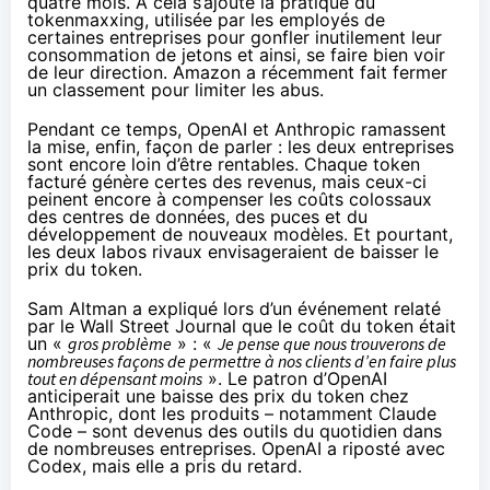
quatre mois
. À cela s’ajoute la pratique du
tokenmaxxing, utilisée par les employés de
certaines entreprises pour gonfler inutilement leur
consommation de jetons et ainsi,
se faire bien voir
de leur direction
. Amazon a récemment fait
fermer
un classement
pour limiter les abus.
Pendant ce temps, OpenAI et Anthropic ramassent
la mise, enfin, façon de parler : les deux entreprises
sont encore loin d’être rentables. Chaque token
facturé génère certes des revenus, mais ceux-ci
peinent encore à compenser les coûts colossaux
des centres de données, des puces et du
développement de nouveaux modèles. Et pourtant,
les deux labos rivaux envisageraient de baisser le
prix du token.
Sam Altman a expliqué lors d’un événement relaté
par le
Wall Street Journal
que le coût du token était
un «
gros problème
» : «
Je pense que nous trouverons de
nombreuses façons de permettre à nos clients d’en faire plus
tout en dépensant moins
». Le patron d’OpenAI
anticiperait une baisse des prix du token chez
Anthropic, dont les produits – notamment Claude
Code – sont devenus des outils du quotidien dans
de nombreuses entreprises. OpenAI a riposté avec
Codex, mais elle a pris du retard.