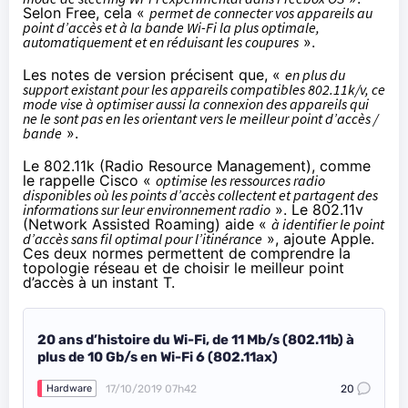
Selon Free, cela «
permet de connecter vos appareils au
point d’accès et à la bande Wi-Fi la plus optimale,
automatiquement et en réduisant les coupures
».
Les notes de version précisent que, «
en plus du
support existant pour les appareils compatibles 802.11k/v, ce
mode vise à optimiser aussi la connexion des appareils qui
ne le sont pas en les orientant vers le meilleur point d’accès /
bande
».
Le 802.11k (Radio Resource Management),
comme
le rappelle Cisco
«
optimise les ressources radio
disponibles où les points d’accès collectent et partagent des
informations sur leur environnement radio
». Le 802.11v
(Network Assisted Roaming) aide «
à identifier le point
d’accès sans fil optimal pour l’itinérance
»,
ajoute Apple
.
Ces deux normes permettent de comprendre la
topologie réseau et de choisir le meilleur point
d’accès à un instant T.
20 ans d’histoire du Wi-Fi, de 11 Mb/s (802.11b) à
plus de 10 Gb/s en Wi-Fi 6 (802.11ax)
17/10/2019 07h42
20
Hardware