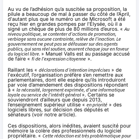
Au vu de l’adhésion qu’a suscitée sa proposition,
la
pilule a beaucoup de mal à passer du côté de l’April
,
d'autant plus que le numéro un de Microsoft a été
reçu hier en grandes pompes par l'Élysée,
où il a
signé un chèque de plus de 80 millions d’euros
. «
Au
niveau politique, se contenter d'actions de promotion,
verbiage sans aucune contrainte, relève de l'inaction. Le
gouvernement ne peut pas se défausser sur des agents
publics, qui sans réel soutien, œuvrent chaque jour en faveur
du logiciel libre.
» Manuel Valls est au passage accusé
de faire «
fi de l'expression citoyenne
».
Raillant les «
déclarations d’intention imprécises
» de
l'exécutif, l’organisation préfère s’en remettre aux
parlementaires, dont elle espère qu’ils introduiront
par voie d’amendement des dispositions répondant
à «
la nécessité, largement exprimée, d'une informatique
loyale au service de l'intérêt général
». Certains se
souviendront d’ailleurs que depuis 2013,
l’enseignement supérieur utilise «
en priorité
» des
logiciels libres, sur décision des députés et
sénateurs (
voir notre article
).
Ces dispositions, alors inédites, avaient suscité pour
mémoire la colère des professionnels du logiciel
propriétaire. «
Cette rédaction est très problématique pour