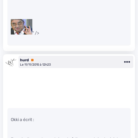
" />
hurd
Premium
Le 11/11/2015 à 12h23
Okki a écrit :