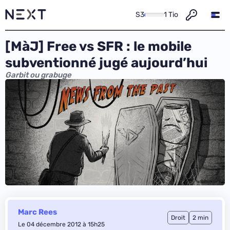
S3
1 Tio
[MàJ] Free vs SFR : le mobile
subventionné jugé aujourd’hui
Garbit ou grabuge
Marc Rees
Droit
2 min
Le 04 décembre 2012 à 15h25