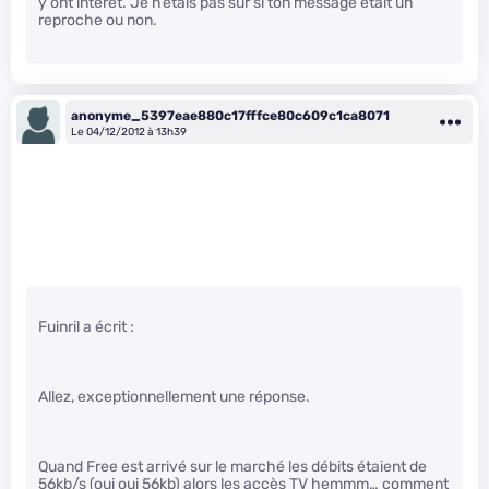
y ont intérêt. Je n’étais pas sûr si ton message était un
reproche ou non.
anonyme_5397eae880c17fffce80c609c1ca8071
Le 04/12/2012 à 13h39
Fuinril a écrit :
Allez, exceptionnellement une réponse.
Quand Free est arrivé sur le marché les débits étaient de
56kb/s (oui oui 56kb) alors les accès TV hemmm… comment