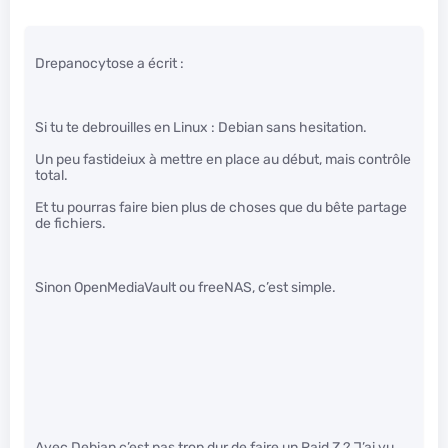
Drepanocytose a écrit :
Si tu te debrouilles en Linux : Debian sans hesitation.
Un peu fastideiux à mettre en place au début, mais contrôle
total.
Et tu pourras faire bien plus de choses que du bête partage
de fichiers.
Sinon OpenMediaVault ou freeNAS, c’est simple.
Avec Debian c’est pas trop dur de faire un Raid Z ? J’ai vu