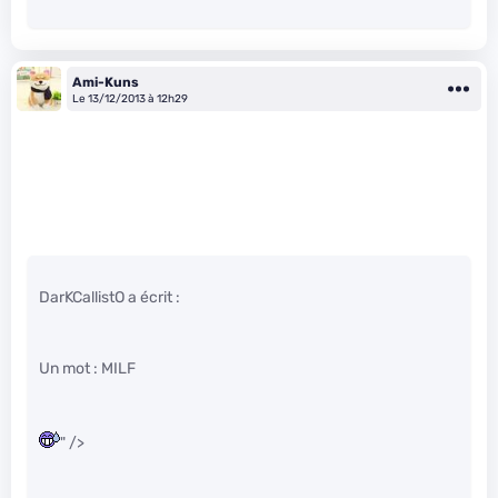
Ami-Kuns
Le 13/12/2013 à 12h29
DarKCallistO a écrit :
Un mot : MILF
" />