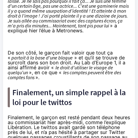
laisse. Je ne sais pas pourquoi il fait ça... Je suis une femme
d'un certain âge, pas une actrice... C'est une gaminerie mais
il y a quand même usurpation d'identité ! Et atteinte à mon
droit à l'image ! J'ai porté plainte il y a une dizaine de jours.
Je suis allée au commissariat avec des captures écran, ça
m'a pris dix minutes... Maintenant, tant pis pour lui
» a
expliqué hier l’élue à
Metronews
.
De son côté, le garçon fait valoir que tout ça
«
partait à la base d'une blague
» et qu’il se trouve de
surcroît dans son bon droit. Au
Lab d’Europe 1
, il a
ainsi affirmé avoir «
le droit d'utiliser le visage de
quelqu'un
», en ce que «
les comptes peuvent être des
comptes fans
».
Finalement, un simple rappel à la
loi pour le twittos
Finalement, le garçon est resté pendant deux heures
au commissariat hier après-midi, comme l’explique
Libération
. Le twittos avait gardé son téléphone
près de lui, et n’a pas hésité à partager sur Twitter
quelques passages croustillants de son passage au