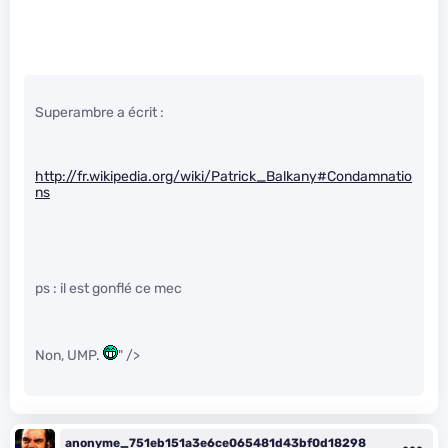
Superambre a écrit :
http://fr.wikipedia.org/wiki/Patrick_Balkany#Condamnatio
ns
ps : il est gonflé ce mec
Non, UMP.
" />
anonyme_751eb151a3e6ce065481d43bf0d18298