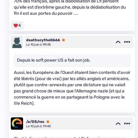
70% des français, après la diabolisation de Lfi pensent
qu'elle est d’extrême gauche, depuis la dédiabolisation du
Rn il est aux portes du pouvoir ....
4
deathscythe0666
Premium
Le 10 juin à 19h18
Depuis le soft power US a fait son job.
Aussi, les Européens de l'Ouest étaient bien contents d'avoir
été libérés (pour de vrai) par les alliés anglais et américains,
plutôt que contre-annexés par une dictature qui ne valait
pas grand chose de mieux que l'Allemagne nazie (et qui a
commencé la guerre en se partageant la Pologne avec le
IIIe Reich).
/e/OS/rox
Premium
Le 10 juin à 17h45