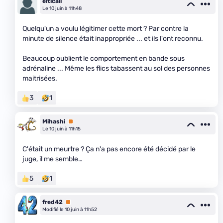
elticail
Le 10 juin à 11h48
Quelqu'un a voulu légitimer cette mort ? Par contre la
minute de silence était inappropriée ... et ils l'ont reconnu.
Beaucoup oublient le comportement en bande sous
adrénaline ... Même les flics tabassent au sol des personnes
maitrisées.
3
1
Mihashi
Premium
Le 10 juin à 11h15
C'était un meurtre ? Ça n'a pas encore été décidé par le
juge, il me semble…
5
1
fred42
Premium
Modifié le 10 juin à 11h52