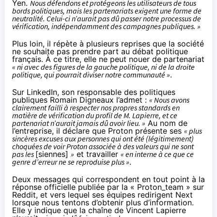
Yen.
Nous défendons et protégeons les utilisateurs de tous
bords politiques, mais les partenariats exigent une forme de
neutralité. Celui-ci n’aurait pas dû passer notre processus de
vérification, indépendamment des campagnes publiques. »
Plus loin, il répète à plusieurs reprises que la société
ne souhaite pas prendre part au débat politique
français. À ce titre, elle ne peut nouer de partenariat
« ni avec des figures de la gauche politique, ni de la droite
politique, qui pourrait diviser notre communauté »
.
Sur LinkedIn, son responsable des politiques
publiques Romain Digneaux l’
admet
:
« Nous avons
clairement failli à respecter nos propres standards en
matière de vérification du profil de M. Lapierre, et ce
partenariat n’aurait jamais dû avoir lieu. »
Au nom de
l’entreprise, il déclare que Proton présente ses
« plus
sincères excuses aux personnes qui ont été (légitimement)
choquées de voir Proton associée à des valeurs qui ne sont
pas les
[siennes]
»
et travailler
« en interne à ce que ce
genre d’erreur ne se reproduise plus »
.
Deux messages qui correspondent en tout point à la
réponse officielle publiée
par la « Proton_team » sur
Reddit, et vers lequel ses équipes redirigent Next
lorsque nous tentons d’obtenir plus d’information.
Elle y indique que la chaîne de Vincent Lapierre