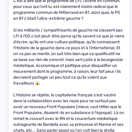
C'est à dire que le programme de LFI, l'avenir en commun,
pour ceux qui l'ont lu, est clairement moins radical que le
programme commun de Mitterrand en 81, alors quoi, le PS
en 81 c'était l'ultra-extrême gauche ?
Si les militants / sympathisants de gauche ne classent pas
LFI à l'EG c'est peut-être parce qu'ils savent ce que je viens
d'écrire, qu'ils ont une culture politique, qu'ils connaissent
l'Histoire de la gauche dans ce pays et à l'international. Et
on va pas se mentir, on sait très bien que ce qualificatif ne
se base sur rien de concret, mais sert juste à la bourgeoisie
médiatique, économique et politique pour disqualifier un
mouvement dont le programme, à raison, leur fait peur ! Ils
devraient partager un peu tout ce qu'ils volent aux
travailleurs
L'Histoire se répète, le capitalisme français s'est vautré
dans la collaboration avec les nazis pour ne surtout pas
avoir un nouveau Front Populaire (mieux vaut Hitler que le
Front Populaire, disaient-ils en substance à l'époque). Là on
remet le couvert avec le RN et la couverture médiatique
outrageante de Bardella avec sa princesse et Marine et ses
chats, etc... Sans parler popol où l'on voit bien la droite