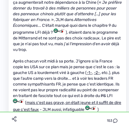
ça augmenterait notre dépendance à la Chine («
Je préfère
donner du travail à des milliers de personnes pour poser
des panneaux chinois plutôt que d’attendre [...] pour les
fabriquer en France.
», JLM dans
Alternatives
Économiques
... C'était marqué quoi dans le chapitre 9 du
programme LFI déjà ?
), étaient dans le programme
de Mitterrand et ne sont pas des choix radicaux. Le pire est
que je n'ai pas tout vu, mais j'ai l'impression d'en avoir déjà
vu trop.
Après chacun voit midi à sa porte. J'ignore si la France
copie les USA sur ce plan mais je pense que c'est le cas : la
gauche US a lourdement viré à gauche (
-1-
,
-2-
, etc.), plus
que l'autre camp vers la droite... et à voir les leaders FR
comme sympathisants FR, je pense que c'est identique. Ils
ne voient pas leur propre radicalité au point de compenser
en traitant de fasciste tout ce qui est à droite du
PS
LFI
(
mais c'est pas grave, on était jeune et il suffit de dire
que c'est faux
- JLM aussi, infatiguable
)
153
Qui plus est, ce serait considérer que 70% de la population
sont des bênets (remarque il y a un peu de vrai, mais...
).