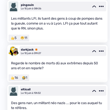
pingouin
Le 10 juin à 08h36
Les militants LFI, ils tuent des gens à coup de pompes dans
la gueule, comme on a vu à Lyon. LFI ça pue tout autant
que le RN, sinon plus.
5
11
darkjack
Premium
Le 10 juin à 09h37
Regarde le nombre de morts dû aux extrêmes depuis 50
ans et on en reparle?
16
1
elticail
Le 10 juin à 10h32
Des gens nan, un militant néo nazis ... pour le cas auquel tu
te référes.