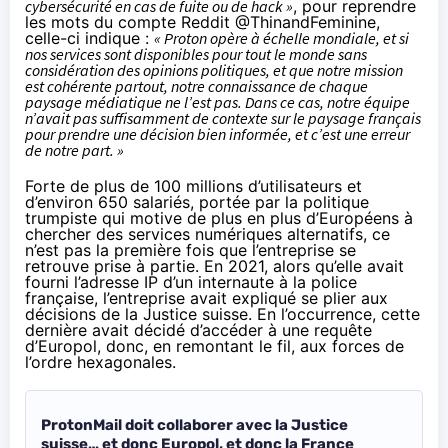
cybersécurité en cas de fuite ou de hack »
, pour reprendre
les mots du compte Reddit @ThinandFeminine,
celle-ci indique :
« Proton opère à échelle mondiale, et si
nos services sont disponibles pour tout le monde sans
considération des opinions politiques, et que notre mission
est cohérente partout, notre connaissance de chaque
paysage médiatique ne l’est pas. Dans ce cas, notre équipe
n’avait pas suffisamment de contexte sur le paysage français
pour prendre une décision bien informée, et c’est une erreur
de notre part. »
Forte de plus de 100 millions d’utilisateurs et
d’environ
650 salariés
, portée par la politique
trumpiste qui motive de plus en plus d’Européens à
chercher des services numériques alternatifs, ce
n’est pas la première fois que l’entreprise se
retrouve prise à partie. En 2021, alors qu’elle avait
fourni l’adresse IP d’un internaute à la police
française, l’entreprise
avait expliqué
se plier aux
décisions de la Justice suisse. En l’occurrence, cette
dernière avait décidé d’accéder à une requête
d’Europol, donc, en remontant le fil, aux forces de
l’ordre hexagonales.
ProtonMail doit collaborer avec la Justice
suisse… et donc Europol, et donc la France