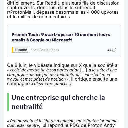
difficilement. Sur Reddit, plusieurs fils de discussion
sont
ouverts
, dont l’un, dans le subreddit
r/ProtonMail, dépasse désormais les 4 000 upvotes
et le millier de commentaires.
French Tech : 9 start-ups sur 10 confient leurs
emails à Google ou Microsoft
13/11/2025 13h31
47
Sécurité
Ce 8 juin, le vidéaste indique
sur X
que la société a
« choisi de mettre fin à son partenariat
[…]
à la suite d’une
campagne menée par des militants qui contestent mon
travail et mes prises de position »
. Il critique ensuite une
campagne
« d’extrême-gauche »
.
Une entreprise qui cherche la
neutralité
« Proton soutient la liberté d’opinion, mais Proton lui-même
doit rester neutre
, lui
répond
le PDG de Proton Andy