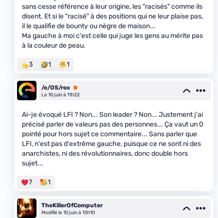
sans cesse référence à leur origine, les "racisés" comme ils
disent. Et si le "racisé" à des positions qui ne leur plaise pas,
il le qualifie de bounty ou nègre de maison...
Ma gauche à moi c'est celle qui juge les gens au mérite pas
à la couleur de peau.
3
1
1
/e/OS/rox
Premium
Le 10 juin à 11h22
Ai-je évoqué LFI ? Non... Son leader ? Non... Justement j'ai
précisé parler de valeurs pas des personnes... Ça vaut un 0
pointé pour hors sujet ce commentaire... Sans parler que
LFI, n'est pas d'extrême gauche, puisque ce ne sont ni des
anarchistes, ni des révolutionnaires, donc double hors
sujet...
7
1
TheKillerOfComputer
Modifié le 10 juin à 13h10