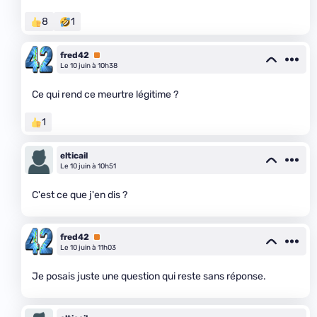
8
1
fred42
Premium
Le 10 juin à 10h38
Ce qui rend ce meurtre légitime ?
1
elticail
Le 10 juin à 10h51
C'est ce que j'en dis ?
fred42
Premium
Le 10 juin à 11h03
Je posais juste une question qui reste sans réponse.