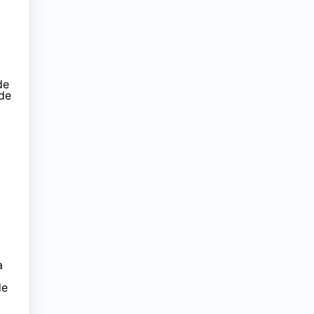
de
 de
a
de