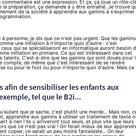
e commentaire est une expression. Et ça, ça joue un rôle-cl
 la préparation, ça demande à y être entraîné. Je trouve qu
onnement de la société à apprendre aux gamins à s'exprimer
programmation.
ue à personne, je dis que ce n'est pas urgent. Que les gamins
mme une initiation à n'importe quoi d'autre : c'est
, ceux qui se spécialiseront en informatique auront besoin 
me initiation en primaire. Ce qui est intéressant dans cet
es talents. C'est-à-dire que les gamins qui sont doués pour 
re compte, de même que c'est intéressant de se rendre
e ou pour le foot ou pour n'importe quoi d'autre. Mais ce
s afin de sensibiliser les enfants aux
xemple, tel que le B2i...
u'autant que je sache, c'est plutôt une merde... Mais non, c
nt, apprendre aux gamins à utiliser un traitement de texte o
rt à rien ! Ils y arriveront tout seuls, et plus vite que leurs
lors que ce n'est pas vrai ! On ferait mieux de leur apprendr
ent copier, ce serait un peu moins fantaisiste... On leur