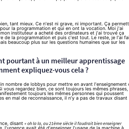
 bien, tant mieux. Ce n'est ni grave, ni important. Ça permet
 pour la programmation et qui en ont la vocation. Moi j'ai
n instituteur a acheté des ordinateurs et j'ai trouvé ça
 de la programmation et puis c'est tout. Le reste, je l'ai fa
, mais beaucoup plus sur les questions humaines que sur les
nt pourtant à un meilleur apprentissage
omment expliquez-vous cela ?
rtain nombre de lobbys pour mettre en avant l'enseignement
 Si vous regardez bien, ce sont toujours les mêmes phrases,
anifestement toujours les mêmes personnes qui poussent
ires en mal de reconnaissance, il n'y a pas de travaux disant
nce, disant
« oh la la, au 21ème siècle il faudrait bien enseigner
, l'urgence avait été d'enseigner l'usage de la machine à