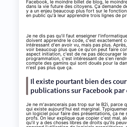
Facebook, le moindre billet de blog, le moindr
dans la vie future des citoyens. Ça demande de
y a un enjeu beaucoup plus fort sur le foncti
en public qu'à leur apprendre trois lignes de 
Je ne dis pas qu'il faut enseigner l'informatiq
doivent apprendre le code, c'est exactement co
intéressant d'en avoir vu, mais pas plus. Après
voir beaucoup plus que ce qu'on peut faire com
aspect initiation, c'est de ne pas décourager l
programmation, c'est intéressant de s'en rend
compte des gamins qui sont doués pour la dans
n'est pas plus que ça.
Il existe pourtant bien des cour
publications sur Facebook par e
Je ne m'avancerais pas trop sur le B2i, parce q
qui existe aujourd'hui est marginal. Typiqueme
un logiciel pour faire des présentations, ça ne se
profs. On leur explique que copier c'est mal, a
qu'il y a des choses libres de droits qu'ils peuv