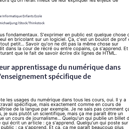
 alors qu'on ferait mieux de leur expliquer les enjeux de
 michaeljung/iStock/Thinkstock
us fondamentaux. S'exprimer en public est quelque chose 
l en bricolant sur un logiciel. Ça, c'est un boulot de prof
 tout petit... Savoir qu'on ne dit pas la même chose sur
t dans la cour de récré ou entre copains, ça s'apprend. Et
urant que le fait de savoir écrire dix lignes de HTML.
leur apprentissage du numérique dans
t d'enseignement spécifique de
te les usages du numérique dans tous les cours, oui. Il y a
n travail spécifique, mais exactement comme en cours de
maîtrise de la langue par exemple. Je ne sais pas comment ç
, je suis plutôt un scientifique, mais ça me paraît être un
 un cours de journalisme... Quelqu'un qui publie un billet 
e qui écrit un article : ça s'apprend. Quelqu'un qui poste sur
 public : ça s'apprend. Et ça, ça me paraît beaucoup plus