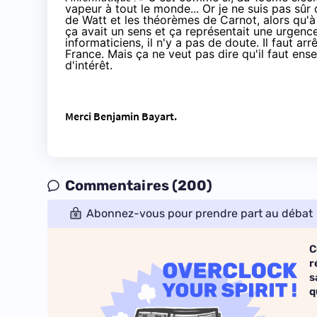
vapeur à tout le monde... Or je ne suis pas sûr 
de Watt et les théorèmes de Carnot, alors qu'à l
ça avait un sens et ça représentait une urgence.
informaticiens, il n'y a pas de doute. Il faut a
France. Mais ça ne veut pas dire qu'il faut ens
d'intérêt.
Merci Benjamin Bayart.
Commentaires (200)
Abonnez-vous pour prendre part au débat
C
r
s
q