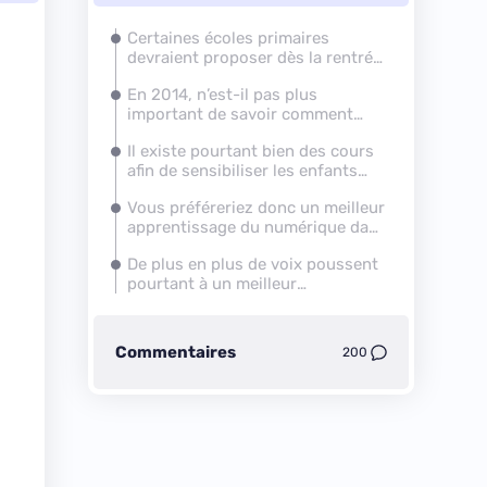
Certaines écoles primaires
devraient proposer dès la rentrée
prochaine une initiation au code
En 2014, n’est-il pas plus
informatique. Est-ce une bonne
important de savoir comment
idée ?
fonctionne la programmation
Il existe pourtant bien des cours
informatique que de savoir
afin de sensibiliser les enfants
danser ?
aux publications sur Facebook
Vous préféreriez donc un meilleur
par exemple, tel que le B2i...
apprentissage du numérique dans
tous les cours, sans qu'il y ait
De plus en plus de voix poussent
d'enseignement spécifique de
pourtant à un meilleur
l'informatique ?
apprentissage de l’informatique à
l’école. Comment expliquez-vous
cela ?
Commentaires
200