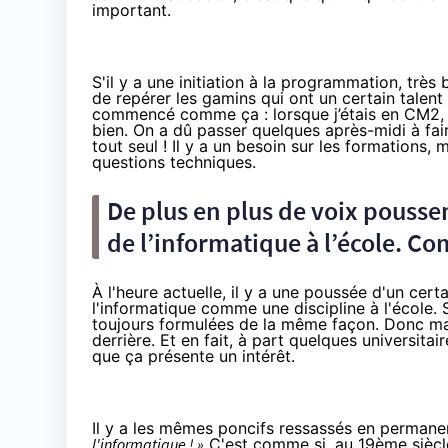
important.
S'il y a une initiation à la programmation, très
de repérer les gamins qui ont un certain talent
commencé comme ça : lorsque j’étais en CM2, mo
bien. On a dû passer quelques après-midi à faire
tout seul ! Il y a un besoin sur les formations
questions techniques.
De plus en plus de voix pousse
de l’informatique à l’école. C
À l'heure actuelle, il y a une poussée d'un ce
l'informatique comme une discipline à l'école.
toujours formulées de la même façon. Donc m
derrière. Et en fait, à part quelques universita
que ça présente un intérêt.
Il y a les mêmes poncifs ressassés en permane
l'informatique ! »
C'est comme si, au 19ème siècle