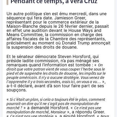
Pendant ce temps, à Vera Cruz
Un autre politique s’en est ému mercredi, dans une
séquence
qui fera date. Jamieson Greer,
représentant pour le commerce extérieur de la
Maison-Blanche depuis le 26 février dernier, passait
en effet une audition devant le House Ways and
Means Committee, la commission en charge des
affaires fiscales de la Chambre des représentants,
précisément au moment où Donald Trump annonçait
la suspension des droits de douane.
Et le sénateur démocrate Steven Horsford, qui
préside ladite commission, n’a pas
ménagé
ses
remarques quand l’information est tombée : «
On
dirait que votre patron vient de vous couper l’herbe sous le
pied et de suspendre les droits de douane, les impôts sur le
peuple américain. Il n’y a aucune stratégie. Vous venez de
l’apprendre il y a trois secondes, assis ici, on vous a vu…
»,
a-t-il déclaré, avant d’à son tour faire part de ses
soupçons.
«
Si c’était un plan, si cela a toujours été le plan, comment
pourrait-on dire qu’il ne s’agit pas de manipulation de
marché ?
» a demandé Horsford. «
Ce n’est pas une
manipulation de marché, Monsieur
», a répondu Greer.
«
Ce n’est pas une stratégie
», a ajouté Horsford. «
Nous