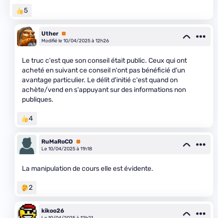
5
Uther
Premium
Modifié le 10/04/2025 à 12h26
Le truc c'est que son conseil était public. Ceux qui ont
acheté en suivant ce conseil n'ont pas bénéficié d'un
avantage particulier. Le délit d'initié c'est quand on
achète/vend en s'appuyant sur des informations non
publiques.
4
RuMaRoCO
Premium
Le 10/04/2025 à 11h18
La manipulation de cours elle est évidente.
2
kikoo26
Le 10/04/2025 à 12h21