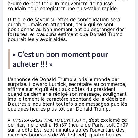
à-dire de profiter d’un mouvement de hausse
soudain pour enregistrer une plus-value rapide.
Difficile de savoir si l’effet de consolidation sera
durable… mais en attendant, ceux qui se sont
positionnés au bon moment ont pu engranger des
fortunes, et d’aucuns estiment que Donald Trump
pourrait les y avoir aidés.
« C’est un bon moment pour
acheter !!! »
L’annonce de Donald Trump a pris le monde par
surprise. Howard Lutnick, secrétaire au commerce,
affirme
sur X qu’il était aux côtés du président
quand ce dernier a rédigé son message, soulignant
implicitement le caractère spontané de la décision.
D’autres s’inquiètent toutefois de messages publiés
quelques heures plus tôt par Donald Trump.
«
THIS IS A GREAT TIME TO BUY!!! DJT
», s’est
exclamé
ce
dernier, mercredi à 15h37 (heure de Paris, soit 9h37
sur la côte Est, sept minutes après l’ouverture des
marchés boursiers de Wall Street), quatre heures