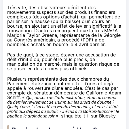
Très vite, des observateurs
décèlent
des
mouvements suspects sur des produits financiers
complexes (des options d’achat), qui permettent de
parier sur la hausse (ou la baisse) d’un cours en
bourse, en ajoutant un effet de levier significatif à la
transaction. D’autres remarquent que la très MAGA
Marjorie Taylor Greene, représentante de la Géorgie
au Congrès américain, a
procé
dé
(PDF) à de
nombreux achats en bourse le 4 avril dernier.
Pas de quoi, à ce stade, étayer une accusation de
délit d’initié ou, pour être plus précis, de
manipulation de marché, mais la question risque de
se poser en des termes plus officiels.
Plusieurs représentants des deux chambres du
Parlement états-unien ont en effet d’ores et déjà
appelé à l’ouverture d’une enquête. C’est le cas par
exemple du sénateur démocrate de Californie Adam
Schiff. «
Qui, au sein de l’administration, était au courant
du dernier revirement de Trump sur les droits de douane ?
Quelqu’un a-t-il acheté ou vendu des actions, et en a-t-il tiré
profit aux dépens du public ? J’écris à la Maison-Blanche : le
public a le droit de savoir
»,
s’inquiète-t-il
sur Bluesky.