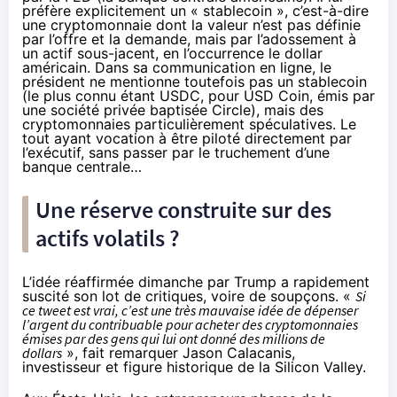
préfère explicitement un « stablecoin », c’est-à-dire
une cryptomonnaie dont la valeur n’est pas définie
par l’offre et la demande, mais par l’adossement à
un actif sous-jacent, en l’occurrence le dollar
américain. Dans sa communication en ligne, le
président ne mentionne toutefois pas un stablecoin
(le plus connu étant USDC, pour USD Coin,
émis
par
une société privée baptisée Circle), mais des
cryptomonnaies particulièrement spéculatives. Le
tout ayant vocation à être piloté directement par
l’exécutif, sans passer par le truchement d’une
banque centrale…
Une réserve construite sur des
actifs volatils ?
L’idée réaffirmée dimanche par Trump a rapidement
suscité son lot de critiques, voire de soupçons. «
Si
ce tweet est vrai, c’est une très mauvaise idée de dépenser
l’argent du contribuable pour acheter des cryptomonnaies
émises par des gens qui lui ont donné des millions de
dollars
», fait remarquer Jason Calacanis,
investisseur et figure historique de la Silicon Valley.