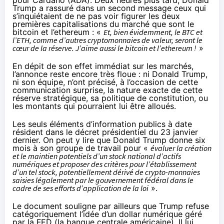
pour Cardano (ADA). Deux heures plus tard, Donald
Trump a
rassuré
dans un second message ceux qui
s’inquiétaient de ne pas voir figurer les deux
premières capitalisations du marché que sont le
bitcoin et l’ethereum : «
Et, bien évidemment, le BTC et
l’ETH, comme d’autres cryptomonnaies de valeur, seront le
cœur de la réserve. J’aime aussi le bitcoin et l’ethereum !
»
En dépit de son effet immédiat sur les marchés,
l’annonce reste encore très floue : ni Donald Trump,
ni son équipe, n’ont précisé, à l’occasion de cette
communication surprise, la nature exacte de cette
réserve stratégique, sa politique de constitution, ou
les montants qui pourraient lui être alloués.
Les seuls éléments d’information publics à date
résident dans le
décret
présidentiel du 23 janvier
dernier. On peut y lire que Donald Trump donne six
mois à son groupe de travail pour «
évaluer la création
et le maintien potentiels d’un stock national d’actifs
numériques et proposer des critères pour l’établissement
d’un tel stock, potentiellement dérivé de crypto-monnaies
saisies légalement par le gouvernement fédéral dans le
cadre de ses efforts d’application de la loi
».
Le document souligne par ailleurs que Trump refuse
catégoriquement l’idée d’un dollar numérique géré
par la FED (la banque centrale américaine). Il lui