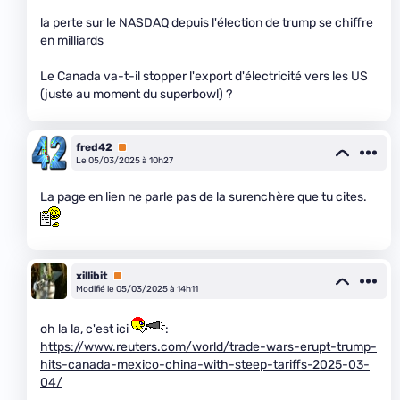
la perte sur le NASDAQ depuis l'élection de trump se chiffre
en milliards
Le Canada va-t-il stopper l'export d'électricité vers les US
(juste au moment du superbowl) ?
fred42
Premium
Le 05/03/2025 à 10h27
La page en lien ne parle pas de la surenchère que tu cites.
xillibit
Premium
Modifié le 05/03/2025 à 14h11
oh la la, c'est ici
:
https://www.reuters.com/world/trade-wars-erupt-trump-
hits-canada-mexico-china-with-steep-tariffs-2025-03-
04/