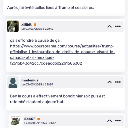
Après j'ai évité celles liées à Trump et ses sbires.
xillibit
Premium
Le 03/03/2025 à 22h42
ça s’effondre à cause de ça :
https://www.boursorama.com/bourse/actualites/trump-
officialise-l-instauration-de-droits-de-douane-visant-le-
canada-et-le-mexique-
f2615b43d42cc7cceacdbd22b1583302
Inodemus
Le 03/03/2025 à 23h57
Ben le cours a effectivement bondit hier soir puis est
retombé d'autant aujourd'hui.
SebGF
Premium
Le 04/03/2025 à 08h43