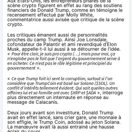
Aux États-Unis, les entrepreneurs phares de la
scène crypto figurent en effet au rang des soutiens
financiers de Donald Trump, comme en témoigne le
recensement
effectué
par Molly White,
commentatrice aussi avisée que critique de la scène
crypto.
Les critiques émanent aussi de personnalités
proches du camp Trump. Ainsi Joe Lonsdale,
cofondateur de Palantir et ami revendiqué d’Elon
Musk,
appelle-
t
-il
lui aussi à se détourner de l’idée.
«
Pour être clair, je suis pro crypto (…) mais pour moi, ça
n’englobe pas le fait que l’argent du gouvernement serve à
en acheter. Ce n’est pas le rôle légitime et principiel du
gouvernement
».
«
Ce que Trump fait ici sent la corruption, surtout si l’on
considère que TrumpCoin est basé sur Solana ($SOL). Un
conflit d’intérêts tellement évident. Qui sait quelles autres
affaires lui et sa famille ont avec $XRP et $ADA
»,
interroge
plus directement un internaute en réponse au
message de Calacanis.
Deux jours avant son investiture, Donald Trump
avait en effet
lancé
, sans crier gare, une monnaie à
son effigie, le Trump Coin, adossé au jeton Solana.
La manœuvre avait là aussi entrainé une hausse
éclair du cours.