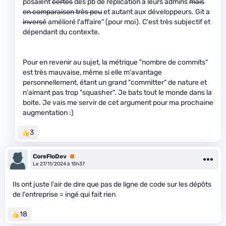
posaient
certes
des pb de réplication à leurs admins
mais
en comparaison très peu
et autant aux développeurs. Git a
inversé
amélioré l'affaire" (pour moi). C'est très subjectif et
dépendant du contexte.
Pour en revenir au sujet, la métrique "nombre de commits"
est très mauvaise, même si elle m'avantage
personnellement, étant un grand "committer" de nature et
n'aimant pas trop "squasher". Je bats tout le monde dans la
boite. Je vais me servir de cet argument pour ma prochaine
augmentation :)
3
CoreFloDev
Premium
Le 27/11/2024 à 15h37
Ils ont juste l'air de dire que pas de ligne de code sur les dépôts
de l'entreprise = ingé qui fait rien
18