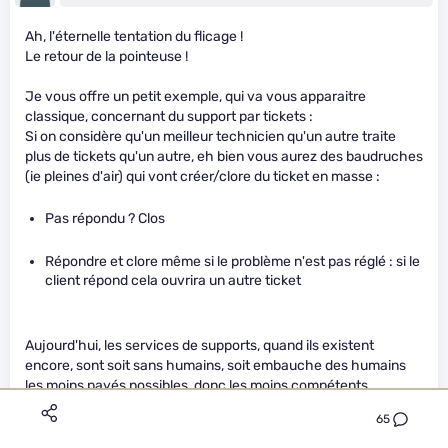
Ah, l'éternelle tentation du flicage !
Le retour de la pointeuse !
Je vous offre un petit exemple, qui va vous apparaitre
classique, concernant du support par tickets :
Si on considère qu'un meilleur technicien qu'un autre traite
plus de tickets qu'un autre, eh bien vous aurez des baudruches
(ie pleines d'air) qui vont créer/clore du ticket en masse :
Pas répondu ? Clos
Répondre et clore même si le problème n'est pas réglé : si le
client répond cela ouvrira un autre ticket
Aujourd'hui, les services de supports, quand ils existent
encore, sont soit sans humains, soit embauche des humains
les moins payés possibles, donc les moins compétents
possibles, à qui il faut répéter en boucle les mêmes questions
65
pendant des semaines sans qu'aucune réponse ne soit
apportée.