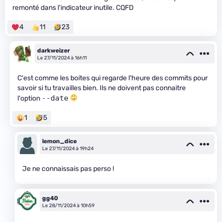
remonté dans l'indicateur inutile. CQFD
4
11
23
darkweizer
Le 27/11/2024 à 16h11
C'est comme les boites qui regarde l'heure des commits pour
savoir si tu travailles bien. Ils ne doivent pas connaitre
--date
l'option
1
5
lemon_dice
Le 27/11/2024 à 19h24
Je ne connaissais pas perso !
gg40
Le 28/11/2024 à 10h59