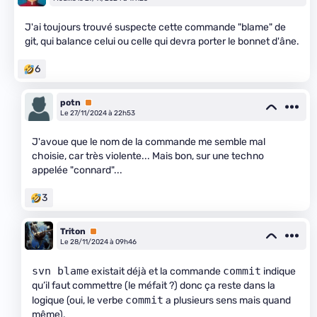
J'ai toujours trouvé suspecte cette commande "blame" de
git, qui balance celui ou celle qui devra porter le bonnet d'âne.
6
potn
Premium
Le 27/11/2024 à 22h53
J'avoue que le nom de la commande me semble mal
choisie, car très violente... Mais bon, sur une techno
appelée "connard"...
3
Triton
Premium
Le 28/11/2024 à 09h46
svn blame
commit
existait déjà et la commande
indique
qu’il faut commettre (le méfait ?) donc ça reste dans la
commit
logique (oui, le verbe
a plusieurs sens mais quand
même).