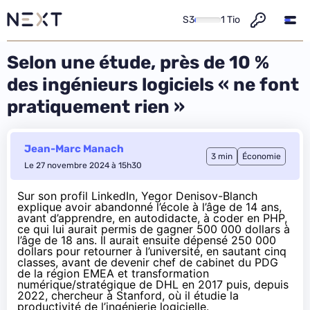
S3
1 Tio
Selon une étude, près de 10 %
des ingénieurs logiciels « ne font
pratiquement rien »
Jean-Marc Manach
3 min
Économie
Le 27 novembre 2024 à 15h30
Sur son profil LinkedIn,
Yegor Denisov-Blanch
explique avoir abandonné l’école à l’âge de 14 ans,
avant d’apprendre, en autodidacte, à coder en PHP,
ce qui lui aurait permis de gagner 500 000 dollars à
l’âge de 18 ans. Il aurait ensuite dépensé 250 000
dollars pour retourner à l’université, en sautant cinq
classes, avant de devenir chef de cabinet du PDG
de la région EMEA et transformation
numérique/stratégique de DHL en 2017 puis, depuis
2022, chercheur à Stanford, où il étudie la
productivité de l’ingénierie logicielle.