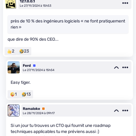
127.0.0.1
Le 27/11/2024 à 15h53
près de 10 % des ingénieurs logiciels « ne font pratiquement
rien »
que dire de 90% des CEO...
2
23
Ferd
Équipe
Le 27/11/2024 à 15h54
Easy tiger.
1
13
Ramaloke
Premium
Le 28/11/2024 à 09h17
Si un jour tu trouves un CTO qui fournit une roadmap
techniques applicables tu me préviens aussi :)