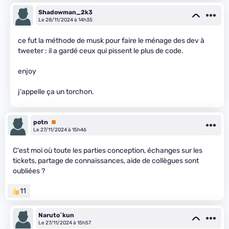
Shadowman_2k3
Le 28/11/2024 à 14h35
ce fut la méthode de musk pour faire le ménage des dev à
tweeter : il a gardé ceux qui pissent le plus de code.
enjoy
j'appelle ça un torchon.
potn
Premium
Le 27/11/2024 à 15h46
C'est moi où toute les parties conception, échanges sur les
tickets, partage de connaissances, aide de collègues sont
oubliées ?
11
Naruto`kun
Le 27/11/2024 à 15h57