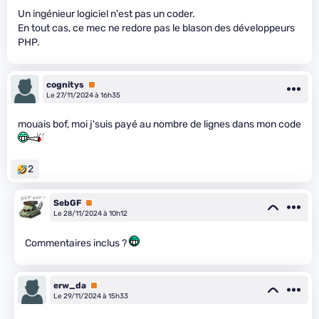
Un ingénieur logiciel n'est pas un coder.
En tout cas, ce mec ne redore pas le blason des développeurs
PHP.
cognitys
Premium
Le 27/11/2024 à 16h35
mouais bof, moi j'suis payé au nombre de lignes dans mon code
2
SebGF
Premium
Le 28/11/2024 à 10h12
Commentaires inclus ?
erw_da
Premium
Le 29/11/2024 à 15h33