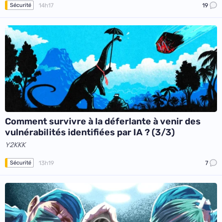
14h17
19
Sécurité
Comment survivre à la déferlante à venir des
vulnérabilités identifiées par IA ? (3/3)
Y2KKK
13h19
7
Sécurité