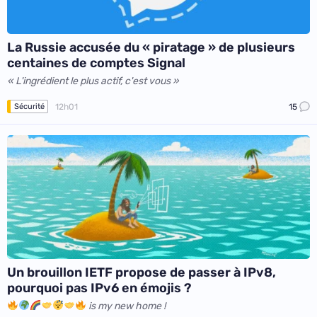
La Russie accusée du « piratage » de plusieurs
centaines de comptes Signal
« L'ingrédient le plus actif, c'est vous »
12h01
15
Sécurité
Un brouillon IETF propose de passer à IPv8,
pourquoi pas IPv6 en émojis ?
is my new home !