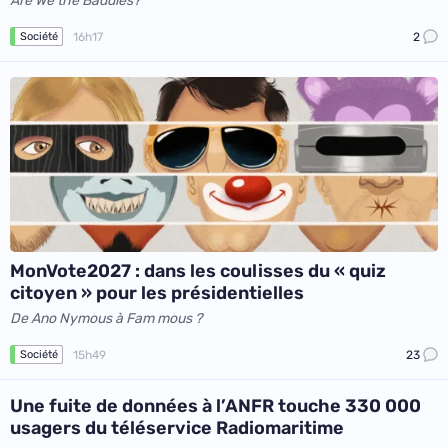
Are We the Baddies?
16h17
2
Société
MonVote2027 : dans les coulisses du « quiz
citoyen » pour les présidentielles
De Ano Nymous à Fam mous ?
15h49
23
Société
Une fuite de données à l’ANFR touche 330 000
usagers du téléservice Radiomaritime