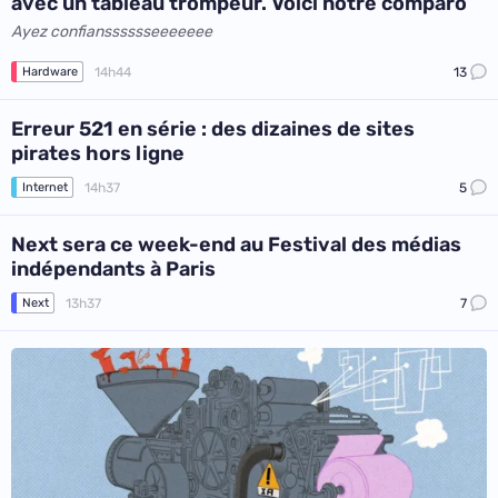
avec un tableau trompeur. Voici notre comparo
Ayez confiansssssseeeeeee
14h44
13
Hardware
Erreur 521 en série : des dizaines de sites
pirates hors ligne
14h37
5
Internet
Next sera ce week-end au Festival des médias
indépendants à Paris
13h37
7
Next