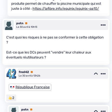
produite permet de chauffer la piscine municipale qui est
juste à côté :
https://lafibre.info/equinix/equinix-pa10/
potn
Premium
Le 30 avril à 10h13
C'est quoi les risques à ne pas se conformer à cette obligation
?
Est-ce que les DCs peuvent "vendre" leur chaleur aux
éventuels réutilisateurs ?
fred42
Premium
Le 30 avril à 13h26
République Française
2
potn
Premium