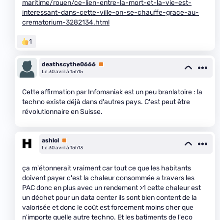
maritime/rouen/ce-lien-entre-la-mort-et-la-vie-est-
interessant-dans-cette-ville-on-se-chauffe-grace-au-
crematorium-3282134.html
1
deathscythe0666
Premium
Le 30 avril à 15h15
Cette affirmation par Infomaniak est un peu branlatoire : la
techno existe déjà dans d'autres pays. C'est peut être
révolutionnaire en Suisse.
ashlol
Premium
Le 30 avril à 15h13
ça m'étonnerait vraiment car tout ce que les habitants
doivent payer c'est la chaleur consommée a travers les
PAC donc en plus avec un rendement >1 cette chaleur est
un déchet pour un data center ils sont bien content de la
valorisée et donc le coût est forcement moins cher que
n'importe quelle autre techno. Et les batiments de l'eco