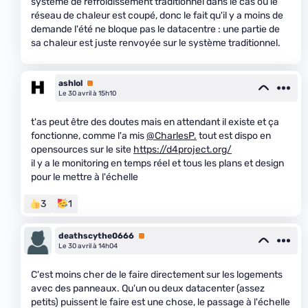
système de refroidissement traditionnel dans le cas où le
réseau de chaleur est coupé, donc le fait qu'il y a moins de
demande l'été ne bloque pas le datacentre : une partie de
sa chaleur est juste renvoyée sur le système traditionnel.
ashlol
Premium
Le 30 avril à 15h10
t'as peut être des doutes mais en attendant il existe et ça
fonctionne, comme l'a mis
@CharlesP.
tout est dispo en
opensources sur le site
https://d4project.org/
il y a le monitoring en temps réel et tous les plans et design
pour le mettre à l'échelle
3
1
deathscythe0666
Premium
Le 30 avril à 14h04
C'est moins cher de le faire directement sur les logements
avec des panneaux. Qu'un ou deux datacenter (assez
petits) puissent le faire est une chose, le passage à l'échelle