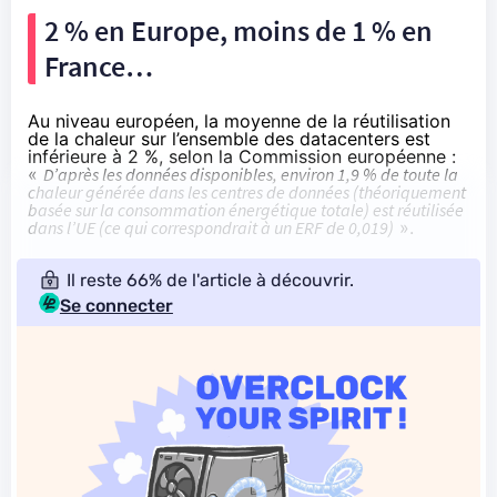
2 % en Europe, moins de 1 % en
France…
Au niveau européen, la moyenne de la réutilisation
de la chaleur sur l’ensemble des datacenters est
inférieure à 2 %, selon la Commission européenne :
«
D’après les données disponibles, environ 1,9 % de toute la
chaleur générée dans les centres de données (théoriquement
basée sur la consommation énergétique totale) est réutilisée
dans l’UE (ce qui correspondrait à un ERF de 0,019)
».
Il reste 66% de l'article à découvrir.
Se connecter