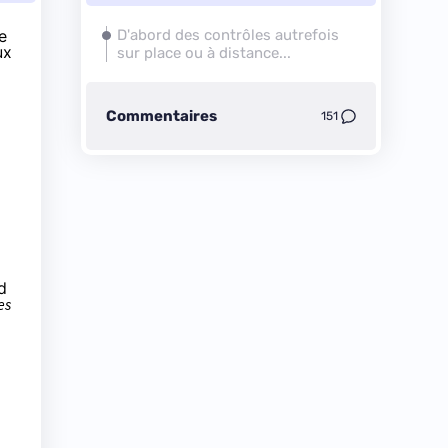
e
D'abord des contrôles autrefois
ux
sur place ou à distance...
Commentaires
151
d
es