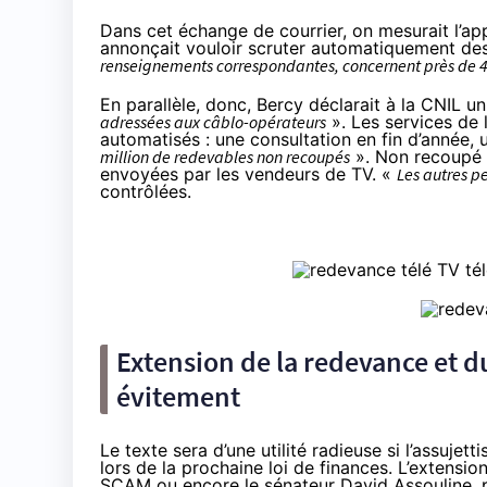
Dans cet échange de courrier, on mesurait l’appé
annonçait vouloir scruter automatiquement des 
renseignements correspondantes, concernent près de 400
En parallèle, donc, Bercy déclarait à la CNIL u
adressées aux câblo-opérateurs
». Les services de 
automatisés : une consultation en fin d’année,
million de redevables non recoupés
». Non recoupé ?
envoyées par les vendeurs de TV. «
Les autres p
contrôlées.
Extension de la redevance et d
évitement
Le texte sera d’une utilité radieuse si l’assuje
lors de la prochaine loi de finances. L’extensio
SCAM ou encore le sénateur David Assouline, p