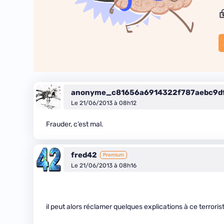
anonyme_c81656a6914322f787aebc9d
Le 21/06/2013 à 08h12
Frauder, c’est mal.
fred42
Premium
Le 21/06/2013 à 08h16
il peut alors réclamer quelques explications à ce terroris