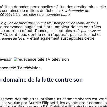
tit en données personnelles : à l’un des destinataires, elle
centaines de milliers de fiches. «
Les demandes de
 000 références, elles seront cryptées (...).
»
n «
guide de procédure pour le transfert par fil des consultations
la redevance jaugeaient alors l’ampleur de ces contrôles
 une autre en début d’année, susceptibles «
de porter sur un
 Ce sont ceux dont le nom n’apparaît pas sur les fiches
ersonnes du foyer
» étant également susceptibles d’être
u domaine de la lutte contre son
ttissement des tablettes, ordinateurs et smartphones est voté
n est voulue par Aurélie Filippetti, les ayants droit comme la
orte-parole du groupe PS. Celui-ci milite ainsi pour «
ne pl