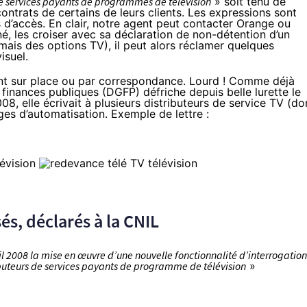
e services payants de programmes de télévision
» soit tenu de
contrats de certains de leurs clients. Les expressions sont
 d’accès. En clair, notre agent peut contacter Orange ou
é, les croiser avec sa déclaration de non-détention d’un
ais des options TV), il peut alors réclamer quelques
isuel.
ient sur place ou par correspondance. Lourd ! Comme déjà
s finances publiques (DGFP) défriche depuis belle lurette le
08, elle écrivait à plusieurs distributeurs de service TV (do
ges d’automatisation. Exemple de lettre :
és, déclarés à la CNIL
ril 2008 la mise en œuvre d’une nouvelle fonctionnalité d’interrogation
ibuteurs de services payants de programme de télévision
»