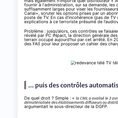
mais également n’importe quel distributeur «
d
fournir à l'administration, sur sa demande, les 
suffisamment larges pour viser les fournisseurs
Canal+, scruter les options prises par un abonn
poste de TV. En cas d’incohérence (pas de TV m
explications à ce terroriste présumé de l’audiov
Problème : jusqu’alors, ces contrôles se faisa
révélé par PC INpact
, la direction générale de
terrain occupé aujourd’hui par cet arrêté. En 20
des FAI) pour leur proposer un cahier des char
... puis des contrôles automatis
De quel droit ? Simple : «
la CNIL a avalisé le 3 av
dématérialisée des établissements diffuseurs ou distr
argumentait le sous-directeur de la DGFP.