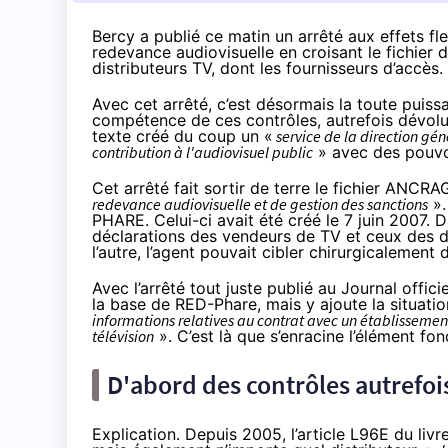
Bercy a publié ce matin un arrêté aux effets fl
redevance audiovisuelle en croisant le fichier 
distributeurs TV, dont les fournisseurs d’accès.
Avec cet arrêté
, c’est désormais la toute puiss
compétence de ces contrôles, autrefois dévolus
texte créé du coup un «
service de la direction gén
contribution à l'audiovisuel public
» avec des pouvoi
Cet arrêté fait sortir de terre le fichier ANCR
redevance audiovisuelle et de gestion des sanctions
».
PHARE. Celui-ci avait été créé le
7 juin 2007
. 
déclarations des vendeurs de TV et ceux des dé
l’autre, l’agent pouvait cibler chirurgicalement 
Avec l’arrêté tout juste publié
au Journal officie
la base de RED-Phare, mais y ajoute la situatio
informations relatives au contrat avec un établissemen
télévision
». C’est là que s’enracine l’élément fo
D'abord des contrôles autrefois
Explication. Depuis 2005, l’article L96E du liv