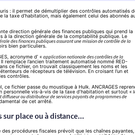
euris : il permet de démultiplier des contrôles automatisés d
de la taxe d’habitation, mais également celui des abonnés a
ante direction générale des finances publiques qui prend la
 à la direction générale de la comptabilité publique. Le
érale des finances publiques assurant une mission de contrôle de la
rs bien particuliers.
AGES, acronyme d’ «
application nationale des contrôles de la
 Il remplace l’ancien traitement automatisé nommé RED-
Dans ce fichier, on trouvait classiquement les noms et les
tenteurs de récepteurs de télévision. En croisant l’un et
des contrôles.
l
, ce fichier passe du moustique à Hulk. ANCRAGES repren
n personnelle vis-à-vis de la taxe d'habitation et surtout «
l
t diffuseur ou distributeur de services payants de programmes de
ndamental de cet arrêté.
 sur place ou à distance...
re des procédures fiscales prévoit que les chaînes payantes,