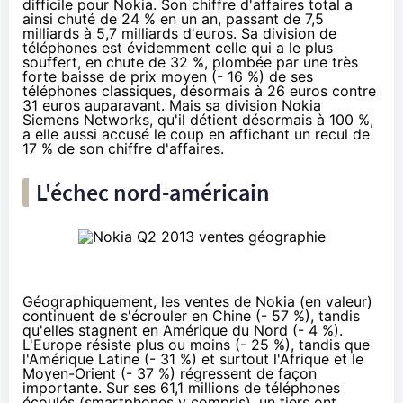
difficile pour Nokia. Son chiffre d'affaires total a
ainsi chuté de 24 % en un an, passant de 7,5
milliards à 5,7 milliards d'euros. Sa division de
téléphones est évidemment celle qui a le plus
souffert, en chute de 32 %, plombée par une très
forte baisse de prix moyen (- 16 %) de ses
téléphones classiques, désormais à 26 euros contre
31 euros auparavant. Mais sa division Nokia
Siemens Networks, qu'il détient désormais
à 100 %
,
a elle aussi accusé le coup en affichant un recul de
17 % de son chiffre d'affaires.
L'échec nord-américain
Géographiquement, les ventes de Nokia (en valeur)
continuent de s'écrouler en Chine (- 57 %), tandis
qu'elles stagnent en Amérique du Nord (- 4 %).
L'Europe résiste plus ou moins (- 25 %), tandis que
l'Amérique Latine (- 31 %) et surtout l'Afrique et le
Moyen-Orient (- 37 %) régressent de façon
importante. Sur ses 61,1 millions de téléphones
écoulés (smartphones y compris), un tiers ont