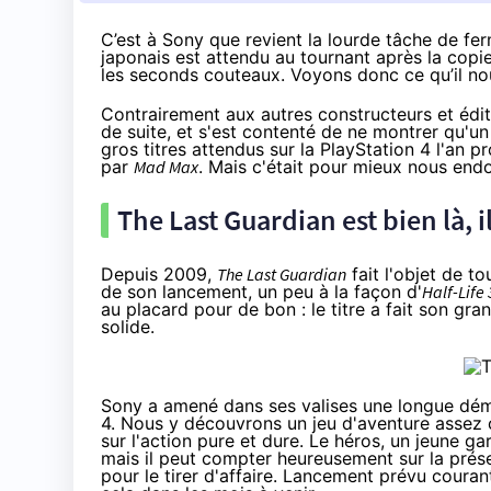
C’est à Sony que revient la lourde
tâche
de fer
japonais est attendu au tournant après la copie
les seconds couteaux. Voyons donc ce qu’il no
Contrairement aux autres constructeurs et édit
de suite, et s'est contenté de ne montrer qu'
gros titres attendus sur la
PlayStation 4
l'an pr
par
Mad Max
. Mais c'était pour mieux nous end
The Last Guardian est bien là, i
Depuis 2009,
The Last Guardian
fait l'objet de t
de son lancement, un peu à la façon d'
Half-Life 
au placard pour de bon : le titre a fait son gran
solide.
Sony a amené dans ses valises une longue dé
4
. Nous y découvrons un jeu d'aventure assez c
sur l'action pure et dure. Le héros, un jeune ga
mais il peut compter heureusement sur la prés
pour le tirer d'affaire. Lancement prévu coura