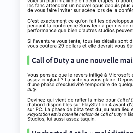
voici un plan infaillible en deux étapes. D'abo
les fans attendent un nouvel opus depuis plus 
de vous faire inviter sur scène lors de la conf
C'est exactement ce qu'on fait les développe
pendant la conférence Sony leur a permis de r
performance que bien d'autres studios peuvent 
Si l'aventure vous tente, tous les détails sont 
vous coûtera 29 dollars et elle devrait vous êtr
Call of Duty a une nouvelle ma
Vous pensiez que le revers infligé à Microsoft
assez cinglant ? La suite va vous plaire. Depu
d'une phase d'exclusivité temporaire de quelq
Duty.
Devinez qui vient de rafler la mise pour
Call of 
d'abord disponibles sur
PlayStation 4
avant d'a
sur PC. La phase de bêta test du jeu aura lieu
PlayStation est la nouvelle maison de Call of Duty
» lâ
Studios, lui aussi assez taquin.