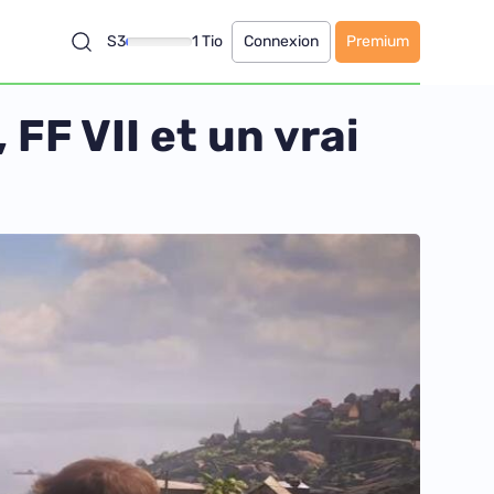
S3
1 Tio
Connexion
Premium
 FF VII et un vrai