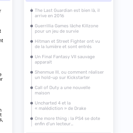
r
The Last Guardian est bien là, il
arrive en 2016
Guerrillia Games lâche Killzone
t
pour un jeu de survie
nt
Hitman et Street Fighter ont vu
de la lumière et sont entrés
Un Final Fantasy VII sauvage
apparait
Shenmue III, ou comment réaliser
e
un hold-up sur Kickstarter
er
Call of Duty a une nouvelle
maison
Uncharted 4 et la
« malédiction » de Drake
n
t
One more thing : la
PS4
se dote
s,
enfin d'un lecteur
multimédia digne de ce nom