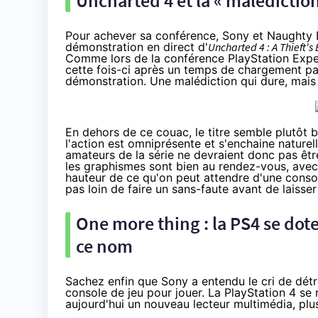
Uncharted 4 et la « malédictio
Pour achever sa conférence, Sony et Naughty D
démonstration en direct d'
Uncharted 4 : A Thieft's
Comme lors de la conférence PlayStation Experie
cette fois-ci après un temps de chargement par
démonstration. Une malédiction qui dure, mais
En dehors de ce couac, le titre semble plutôt 
l'action est omniprésente et s'enchaine naturel
amateurs de la série ne devraient donc pas êtr
les graphismes sont bien au rendez-vous, avec d
hauteur de ce qu'on peut attendre d'une cons
pas loin de faire un sans-faute avant de laisser
One more thing : la
PS4
se dote
ce nom
Sachez enfin que Sony a entendu le cri de dét
console de jeu pour jouer. La
PlayStation 4
se 
aujourd'hui un nouveau lecteur multimédia, pl