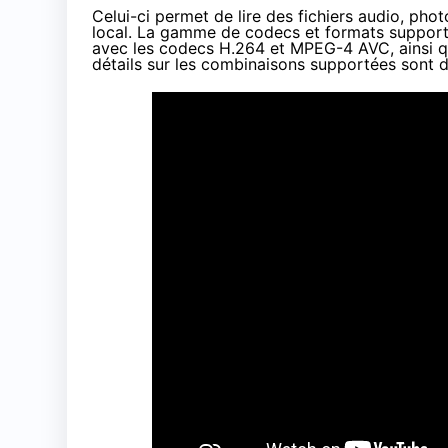
Celui-ci permet de lire des fichiers audio, pho
local. La gamme de codecs et formats supportés
avec les codecs H.264 et MPEG-4 AVC, ainsi q
détails sur les combinaisons supportées sont 