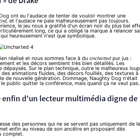
n » de Drake
og ont eu l'audace de tenter de vouloir montrer une
 End,
et l'audace ne paie malheureusement pas toujours.
nce, le jeu nous a gratifié d'un écran noir du plus bel effe
ticulièrement long, ce qui a obligé la marque à relancer sa
 qui heureusement n'est que symbolique.
bien réalisé et nous sommes face à du
Uncharted
pur jus :
lement et les décors semblent très bien détaillés. Les
e dépaysés. Sur le plan technique, outre le malheureux loup
es animations fluides, des décors fouillés, des textures à 
ole de nouvelle génération. Dommage, Naughty Dog n'était
 le public quitter la conférence, mais quand ça ne veut pas..
 enfin d'un lecteur multimédia digne de
resse des personnes qui ne se servent pas uniquement de l
met enfin au niveau de son ancêtre en proposant dès
us complet.