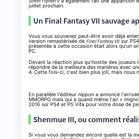
Street Fighter V
a également fait une apparition éc
juillet prochain.
Un Final Fantasy VII sauvage a
Vous vous souvenez peut-être avoir déjà enten
version remastérisée de
Final Fantasy VII
sur
PS4
présentée à cette occasion était alors qu'un s
PC.
Devant la réaction plus qu'hostile des joueurs
répondre de la meilleure des manières avec un
4
. Cette fois-ci, c'est bien plus joli, mais nou
En parallèle l'éditeur nippon a annoncé l'arriv
MMORPG mais qui a quand même l'air « mignon to
2016 sur
PS4
et PS Vita pour votre dose de pe
Shenmue III, ou comment réalis
Si vous vous demandez encore quelle est la me