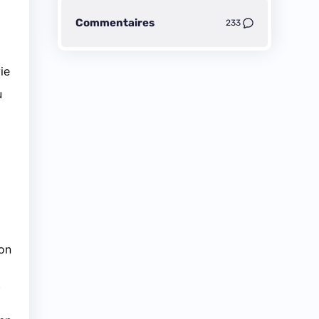
Commentaires
233
ie
ù
ion
t