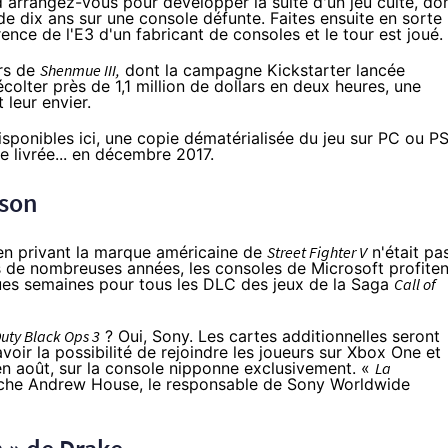
rd arrangez-vous pour développer la suite d'un jeu culte, do
de dix ans sur une console défunte. Faites ensuite en sorte
érence de l'E3 d'un fabricant de consoles
et le tour est joué
.
urs de
Shenmue III,
dont la campagne Kickstarter lancée
écolter
près de 1,1 million de dollars en deux heures
, une
leur envier.
disponibles
ici
, une copie dématérialisée du jeu sur PC ou
P
e livrée... en décembre 2017.
ison
 en privant la marque américaine de
Street Fighter V
n'était pa
is de nombreuses années, les consoles de Microsoft profiten
ues semaines pour tous les DLC des jeux de la Saga
Call of
Duty Black Ops 3
? Oui, Sony. Les cartes additionnelles seront
voir la possibilité de rejoindre les joueurs sur
Xbox One
et
 en août, sur la console nipponne exclusivement. «
La
che Andrew House, le responsable de Sony Worldwide