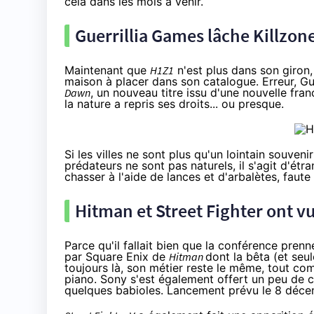
cela dans les mois à venir.
Guerrillia Games lâche Killzone
Maintenant que
H1Z1
n'est plus dans son giron,
maison à placer dans son catalogue. Erreur, G
Dawn
, un nouveau titre issu d'une nouvelle fr
la nature a repris ses droits... ou presque.
Si les villes ne sont plus qu'un lointain souveni
prédateurs ne sont pas naturels, il s'agit d'é
chasser à l'aide de lances et d'arbalètes, faute
Hitman et Street Fighter ont vu
Parce qu'il fallait bien que la conférence pren
par Square Enix de
Hitman
dont la bêta (et seu
toujours là, son métier reste le même, tout co
piano. Sony s'est également offert un peu de c
quelques babioles. Lancement prévu le 8 déce