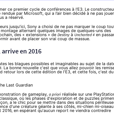
mer ce premier cycle de conférences à l’E3. Le constructeu
 rendue par Microsoft, qui a l’air bien décidé à ne pas jouer
us a réservé.
eurs jusqu'ici, Sony a choisi de ne pas marquer le coup tou
un montage alternant quelques images de quelques-uns des
ochain, des « extensions » de
Destiny
à
Uncharted 4
en passa
ormir avant de placer son vrai coup de massue.
l arrive en 2016
outes les blagues possibles et imaginables au sujet de la dat
3
. La bonne nouvelle c'est que vous allez pouvoir les remis
d retour lors de cette édition de l'E3, et cette fois, c'est du
monstration de gameplay,
a priori
réalisée sur une
PlayStatio
lassique, où les phases d'exploration et de puzzles primen
rçon, a le chic pour se mettre dans des situations périlleuse
ence d'une créature géante à ses côtés, mi-chien mi-oiseau
nt 2016, en espérant qu'aucun report ne viendra contredire