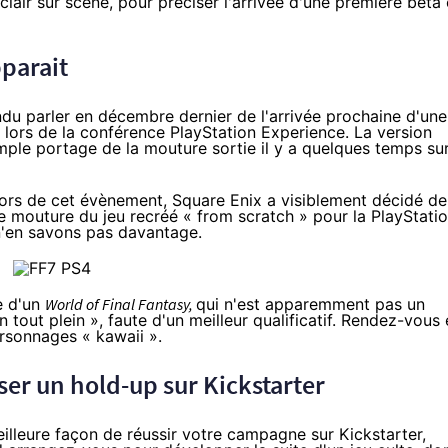
lair sur scène, pour préciser l'arrivée d'une première bêta
pparait
du parler en décembre dernier de l'arrivée prochaine d'une
lors de la conférence PlayStation Experience. La version
imple portage de la mouture sortie il y a quelques temps su
 lors de cet évènement, Square Enix a visiblement décidé de
e mouture du jeu recréé « from scratch » pour la
PlayStati
s n'en savons pas davantage.
ée d'un
World of Final Fantasy,
qui n'est apparemment pas un
ut plein », faute d'un meilleur qualificatif. Rendez-vous 
rsonnages « kawaii ».
er un hold-up sur Kickstarter
illeure façon de réussir votre campagne sur Kickstarter,