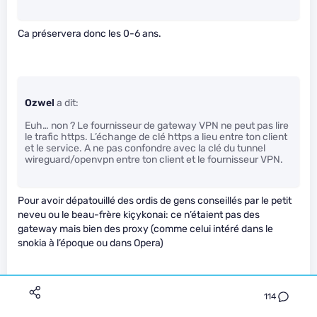
Ca préservera donc les 0-6 ans.
Ozwel
a dit:
Euh… non ? Le fournisseur de gateway VPN ne peut pas lire
le trafic https. L’échange de clé https a lieu entre ton client
et le service. A ne pas confondre avec la clé du tunnel
wireguard/openvpn entre ton client et le fournisseur VPN.
Pour avoir dépatouillé des ordis de gens conseillés par le petit
neveu ou le beau-frère kiçykonai: ce n’étaient pas des
gateway mais bien des proxy (comme celui intéré dans le
snokia à l’époque ou dans Opera)
En tout cas sur les 2 que j’ai vu, installé en certainement en
114
cliquant sur la pub à droite ou dans le lien d’un youtuber.