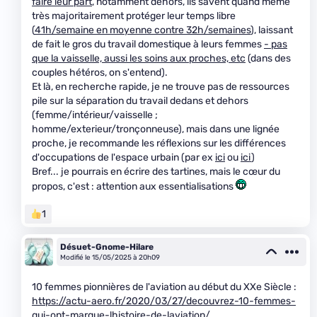
faire leur part
, notamment dehors, ils savent quand même
très majoritairement protéger leur temps libre
(
41h/semaine en moyenne contre 32h/semaines
), laissant
de fait le gros du travail domestique à leurs femmes
- pas
que la vaisselle, aussi les soins aux proches, etc
(dans des
couples hétéros, on s'entend).
Et là, en recherche rapide, je ne trouve pas de ressources
pile sur la séparation du travail dedans et dehors
(femme/intérieur/vaisselle ;
homme/exterieur/tronçonneuse), mais dans une lignée
proche, je recommande les réflexions sur les différences
d'occupations de l'espace urbain (par ex
ici
ou
ici
)
Bref... je pourrais en écrire des tartines, mais le cœur du
propos, c'est : attention aux essentialisations
1
Désuet-Gnome-Hilare
Modifié le 15/05/2025 à 20h09
10 femmes pionnières de l'aviation au début du XXe Siècle :
https://actu-aero.fr/2020/03/27/decouvrez-10-femmes-
qui-ont-marque-lhistoire-de-laviation/