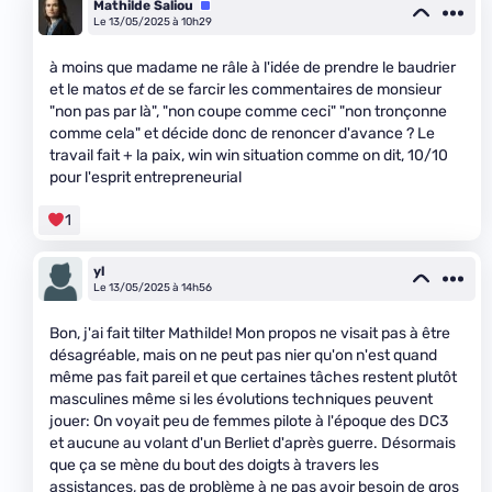
Mathilde Saliou
Équipe
Le 13/05/2025 à 10h29
à moins que madame ne râle à l'idée de prendre le baudrier
et le matos
et
de se farcir les commentaires de monsieur
"non pas par là", "non coupe comme ceci" "non tronçonne
comme cela" et décide donc de renoncer d'avance ? Le
travail fait + la paix, win win situation comme on dit, 10/10
pour l'esprit entrepreneurial
1
yl
Le 13/05/2025 à 14h56
Bon, j'ai fait tilter Mathilde! Mon propos ne visait pas à être
désagréable, mais on ne peut pas nier qu'on n'est quand
même pas fait pareil et que certaines tâches restent plutôt
masculines même si les évolutions techniques peuvent
jouer: On voyait peu de femmes pilote à l'époque des DC3
et aucune au volant d'un Berliet d'après guerre. Désormais
que ça se mène du bout des doigts à travers les
assistances, pas de problème à ne pas avoir besoin de gros