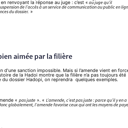
 en renvoyant la réponse au juge : c’est «
au juge qu’il
uspension de l’accès à un service de communication au public en lig
nces du dossier.
»
ien aimée par la filière
 fin d'une sanction impossible. Mais si l’amende vient en forc
oire de la Hadoi montre que la filière n’a pas toujours été
e du dossier Hadopi
, on reprendra quelques exemples.
’amende «
pas juste
»
. «
L’amende, c’est pas juste : parce qu’il y en a
t donc globalement, l’amende favorise ceux qui ont les moyens de pay