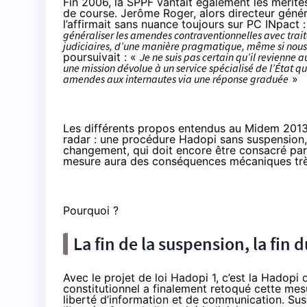
Fin 2006
, la SPPF vantait également les mérit
de course. Jerôme Roger, alors directeur géné
l’affirmait sans nuance toujours sur PC INpact 
généraliser les amendes contraventionnelles avec trai
judiciaires, d’une manière pragmatique, même si nous
poursuivait : «
Je ne suis pas certain qu’il revienne a
une mission dévolue à un service spécialisé de l’État q
amendes aux internautes via une réponse graduée
»
Les différents propos entendus au Midem 2013
radar : une procédure Hadopi sans suspension,
changement, qui doit encore être consacré par l
mesure aura des conséquences mécaniques très 
Pourquoi ?
La fin de la suspension, la fin 
Avec le projet de loi Hadopi 1, c’est la Hadopi 
constitutionnel a finalement retoqué cette me
liberté d’information et de communication. Susp