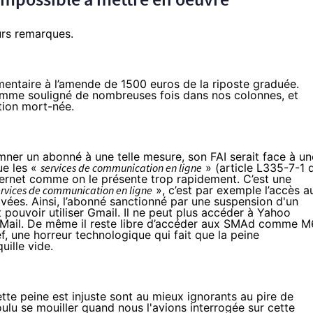
urs remarques.
mentaire à l’amende de 1500 euros de la riposte graduée.
omme souligné de nombreuses fois dans nos colonnes,
et
tion mort-née.
mner un abonné à une telle mesure, son FAI serait face à un
ue les «
services de communication en ligne
» (article
L335-7-1 
ternet comme on le présente trop rapidement. C’est une
ervices de communication en ligne
», c’est par exemple l’accès a
vées. Ainsi, l’abonné sanctionné par une suspension d'un
pouvoir utiliser Gmail. Il ne peut plus accéder à Yahoo
oo Mail. De même il reste libre d’accéder aux SMAd comme M
ef, une horreur technologique qui fait que la peine
ille vide.
ette peine est injuste sont au mieux ignorants au pire de
ulu se mouiller
quand nous l'avions interrogée sur cette