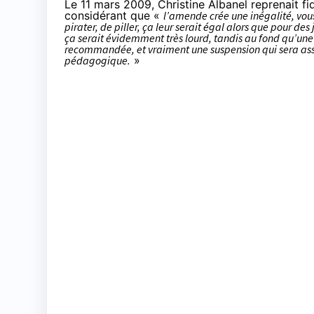
Le 11 mars 2009
, Christine Albanel reprenait f
considérant que «
l’amende crée une inégalité, vou
pirater, de piller, ça leur serait égal alors que pour de
ça serait évidemment très lourd, tandis au fond qu’une s
recommandée, et vraiment une suspension qui sera assez
pédagogique.
»