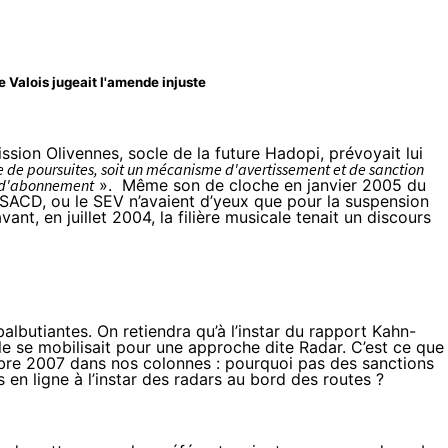
 Valois jugeait l'amende injuste
ission Olivennes, socle de la future Hadopi, prévoyait lui
ée de poursuites, soit un mécanisme d'avertissement et de sanction
at d'abonnement
». Même son de cloche en janvier 2005 du
 la SACD, ou le SEV n’avaient d’yeux que pour la suspension
avant,
en juillet 2004
, la filière musicale tenait un discours
balbutiantes. On retiendra qu’à l’instar du
rapport Kahn-
cale se mobilisait pour une approche dite Radar. C’est ce que
bre 2007
dans nos colonnes : pourquoi pas des sanctions
 en ligne à l’instar des radars au bord des routes ?