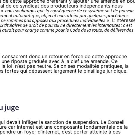
es de cette approche préférant y ajouter une amende en bo
ral de ce syndicat des producteurs indépendants nous
: «
nous souhaitons que la conséquence de ce système soit de pouvoir
tement automatique, objectif non atteint par quelques procédures
 ne sommes pas opposés aux procédures individuelles
». L’intéress
ux titulaires de droit de poursuivre directement les internautes : c’est
ui aurait pour charge comme pour le Code de la route, de délivrer des
 consacrent donc un retour en force de cette approche
 une riposte graduée avec à la clef une amende. Ce
a loi, n’est pas neutre. Selon ses modalités pratiques, la
fortes qui dépassent largement le pinaillage juridique.
du juge
qui devait infliger la sanction de suspension. Le Conseil
sure car Internet est une composante fondamentale de la
endre un foyer d’internet, c’est porter atteinte à ces