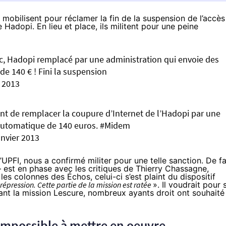
e mobilisent pour réclamer la fin de la suspension de l’accès
Hadopi. En lieu et place, ils militent pour une peine
onc, Hadopi remplacé par une administration qui envoie des
e 140 € ! Fini la suspension
r 2013
t de remplacer la coupure d’Internet de l’Hadopi par une
automatique de 140 euros.
#Midem
anvier 2013
UPFI, nous a confirmé militer pour une telle sanction. De fa
 – est en phase avec les critiques de Thierry Chassagne,
 les colonnes des
Échos
, celui-ci s’est plaint du dispositif
répression. Cette partie de la mission est ratée
». Il voudrait pour 
nt la mission Lescure, nombreux ayants droit ont souhaité
impossible à mettre en oeuvre