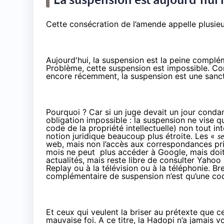
Cette consécration de l’amende appelle plusie
Aujourd'hui, la suspension est la peine complé
Problème, cette suspension est impossible. C
encore récemment
, la suspension est une sanc
Pourquoi ? Car si un juge devait un jour conda
obligation impossible : la suspension ne vise q
code de la propriété intellectuelle
) non tout in
notion juridique beaucoup plus étroite. Les «
s
web, mais non l’accès aux correspondances pri
mois ne peut plus accéder à Google, mais doit 
actualités, mais reste libre de consulter Yah
Replay ou à la télévision ou à la téléphonie. Br
complémentaire de suspension n’est qu’une coqu
Et ceux qui veulent la briser au prétexte que c
mauvaise foi. A ce titre,
la Hadopi n’a jamais vo