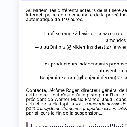
Au Midem, les différents acteurs de la filière s
Internet, peine complémentaire de la procédure 
automatique de 140 euros.
L'upfi se range à l'avis de la Sacem d
amendes d
— 3l3trOnlibr3 (@MidemInsiders)
27 janvie
Les producteurs indépendants proposen
contravention 
— Benjamin Ferran (@benjaminferran)
27 j
Contacté, Jérôme Roger, directeur général de l’
cette idée – qui n’est qu’une piste pour l’heure
président de Warner Music France. Jeudi, dans
actuel de la Hadopi : «
Il n'y a pas eu beaucoup de 
part «
un système d'amendes proportionnées
». Deva
par ailleurs la fin de la suspension...
La suspension est aujourd'hui 