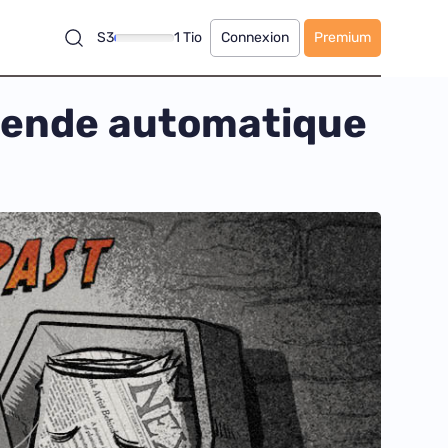
S3
1 Tio
Connexion
Premium
amende automatique