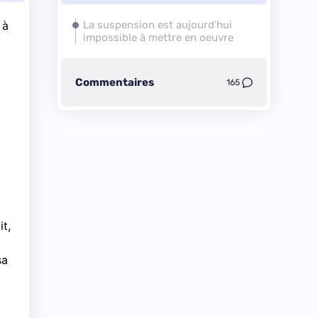
 à
La suspension est aujourd'hui
impossible à mettre en oeuvre
Commentaires
165
it,
sa