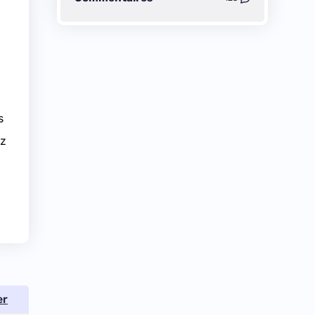
s
ez
er