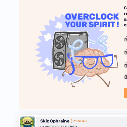
C
r
s
q
Skiz Ophraine
Premium