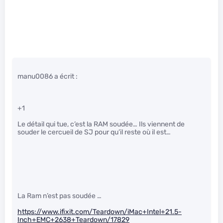
manu0086 a écrit :
+1
Le détail qui tue, c’est la RAM soudée… Ils viennent de
souder le cercueil de SJ pour qu’il reste où il est…
La Ram n’est pas soudée …
https://www.ifixit.com/Teardown/iMac+Intel+21.5-
Inch+EMC+2638+Teardown/17829