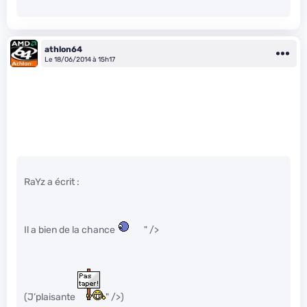
athlon64
Le 18/06/2014 à 15h17
RaYz a écrit :
Il a bien de la chance
" />
(J’plaisante
" />)