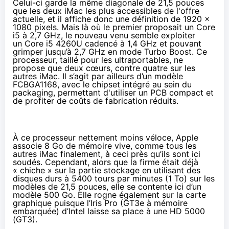
Celui-ci garde la même diagonale de 21,5 pouces
que les deux iMac les plus accessibles de l'offre
actuelle, et il affiche donc une définition de 1920 x
1080 pixels. Mais là où le premier proposait un Core
i5 à 2,7 GHz, le nouveau venu semble exploiter
un
Core i5 4260U
cadencé à 1,4 GHz et pouvant
grimper jusqu’à 2,7 GHz en mode Turbo Boost. Ce
processeur, taillé pour les ultraportables, ne
propose que deux cœurs, contre quatre sur les
autres iMac. Il s’agit par ailleurs d’un
modèle
FCBGA1168
, avec le chipset intégré au sein du
packaging, permettant d'utiliser un PCB compact et
de profiter de coûts de fabrication réduits.
À ce processeur nettement moins véloce, Apple
associe 8 Go de mémoire vive, comme tous les
autres iMac finalement, à ceci près qu’ils sont ici
soudés. Cependant, alors que la firme était déjà
« chiche » sur la partie stockage en utilisant des
disques durs à 5400 tours par minutes (1 To) sur les
modèles de 21,5 pouces, elle se contente ici d’un
modèle 500 Go. Elle rogne également sur la carte
graphique puisque l’Iris Pro (GT3e à mémoire
embarquée) d’Intel laisse sa place à une HD 5000
(GT3).