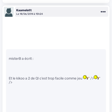
Kaamelott
Le 18/06/2014 à 15h24
misterB a écrit :
Et le kikoo a 2 de QI c’est trop facile comme jeu
" />
"
/>