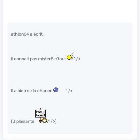
athlon64 a écrit :
Il connait pas misterB c’tout
" />
Il a bien de la chance
" />
(J’plaisante
" />)