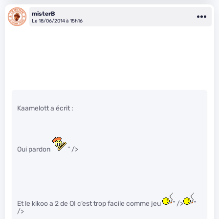
misterB
Le 18/06/2014 à 15h16
Kaamelott a écrit :
Oui pardon
" />
Et le kikoo a 2 de QI c’est trop facile comme jeu
" />
"
/>