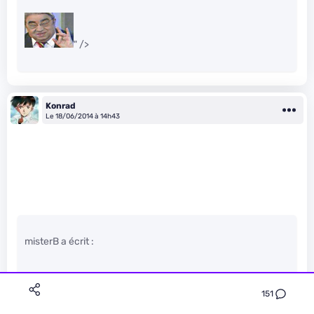
" />
Konrad
Le 18/06/2014 à 14h43
misterB a écrit :
envoie la photo et l’encombrement
151