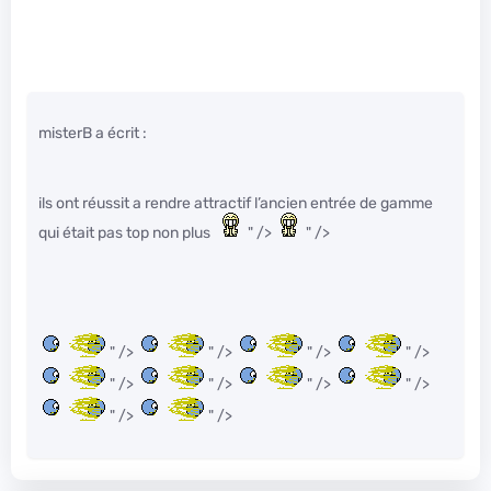
misterB a écrit :
ils ont réussit a rendre attractif l’ancien entrée de gamme
qui était pas top non plus
" />
" />
" />
" />
" />
" />
" />
" />
" />
" />
" />
" />