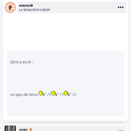
misterB
Le 18/06/2014 à 15h39
Zimt a écrit :
un peu de tenu
" />
" />
" />
yvan
Premium