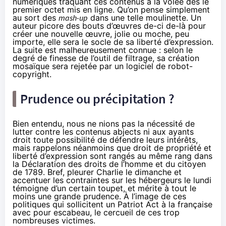
numériques traquant ces contenus à la volée dès le
premier octet mis en ligne. Qu’on pense simplement
au sort des
mash-up
dans une telle moulinette
. Un
auteur picore des bouts d’œuvres de-ci de-là pour
créer une nouvelle œuvre, jolie ou moche, peu
importe, elle sera le socle de sa liberté d’expression.
La suite est malheureusement connue : selon le
degré de finesse de l’outil de filtrage, sa création
mosaïque sera rejetée par un logiciel de robot-
copyright.
Prudence ou précipitation ?
Bien entendu, nous ne nions pas la nécessité de
lutter contre les contenus abjects ni aux ayants
droit toute possibilité de défendre leurs intérêts,
mais rappelons néanmoins que droit de propriété et
liberté d’expression sont rangés au même rang dans
la Déclaration des droits de l’homme et du citoyen
de 1789. Bref, pleurer Charlie le dimanche et
accentuer les contraintes sur les hébergeurs le lundi
témoigne d’un certain toupet, et mérite à tout le
moins une grande prudence. À l’image de ces
politiques
qui sollicitent un Patriot Act à la française
avec pour escabeau, le cercueil de ces trop
nombreuses victimes.