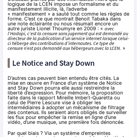
logique de la LCEN impose un formalisme et du
manifestement illicite, là, l’adverbe
« manifestement » a sauté tout comme les règles de
forme. C’est ce que montrait
Benoit Tabaka
dans
une note éclairante ou nous résumait encore un
autre juriste
Lionel Thoumyre
en 2009 : «
avec
l’
Hadopi
, c’est la censure sans jugement qui est demandé au
directeur de la publication d’un service internet lorsque celui-
ci héberge des contributions d’internautes. Ce type de
censure n’est pas demandé aux hébergeurs avec la LCEN.
»
Le Notice and Stay Down
D’autres cas peuvent bien entendu être cités. La
mise en œuvre en France d’un système de
Notice
and Stay Down
pourra elle aussi restreindre la
liberté d’expression. Pour mémoire, la proposition
faite dans le rapport Mireille Imbert-Quaretta ou
celui de Pierre Lescure vise à obliger les
intermédiaires à adopter un mécanisme de filtrage
des contenus. Ils seraient alors obligés de surveiller
les flux pour empêcher la remise en ligne d’une
vidéo, d’une musique, une première fois dénoncée.
Par quel biais ? Via un système d’empreintes