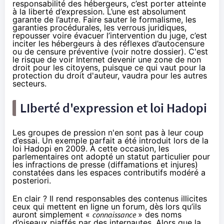
responsabilité des hébergeurs,
c’est porter atteinte
à la liberté d’expression
. L’une est absolument
garante de l’autre. Faire sauter le formalisme, les
garanties procédurales, les verrous juridiques,
repousser voire évacuer l’intervention du juge, c’est
inciter les hébergeurs à des réflexes d’autocensure
ou de censure préventive (
voir notre dossier
). C'est
le risque de voir Internet
devenir une zone de non
droit
pour les citoyens, puisque ce qui vaut pour la
protection du droit d'auteur, vaudra pour les autres
secteurs.
LIberté d'expression et loi
Hadopi
Les groupes de pression n'en sont pas à leur coup
d’essai. Un exemple parfait a été introduit lors de la
loi
Hadopi
en 2009. À cette occasion, les
parlementaires ont adopté un statut particulier pour
les infractions de presse (diffamations et injures)
constatées dans les espaces contributifs modéré a
posteriori.
En clair ? Il rend responsables des contenus illicites
ceux qui mettent en ligne un forum, dès lors qu’ils
auront simplement «
connaissance
» des noms
d’oiseaux piaffés par des internautes. Alors que la