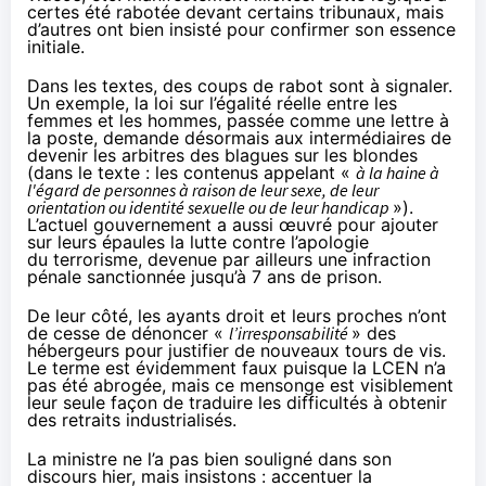
certes été rabotée devant certains tribunaux, mais
d’autres ont bien insisté
pour confirmer son essence
initiale
.
Dans les textes, des coups de rabot sont à signaler.
Un exemple, la loi sur l’égalité réelle entre les
femmes et les hommes, passée comme une lettre à
la poste, demande désormais aux intermédiaires de
devenir
les arbitres des blagues sur les blondes
(dans le texte : les contenus appelant «
à la haine à
l'égard de personnes à raison de leur sexe, de leur
orientation ou identité sexuelle ou de leur handicap
»).
L’actuel gouvernement a aussi œuvré pour ajouter
sur leurs épaules
la lutte contre l’apologie
du terrorisme
, devenue par ailleurs
une infraction
pénale
sanctionnée jusqu’à 7 ans de prison.
De leur côté, les ayants droit et leurs proches n’ont
de cesse de dénoncer
«
l’irresponsabilité
»
des
hébergeurs pour justifier de nouveaux tours de vis.
Le terme est évidemment faux puisque la LCEN n’a
pas été abrogée, mais ce mensonge est visiblement
leur seule façon de traduire les difficultés à obtenir
des retraits industrialisés.
La ministre ne l’a pas bien souligné dans son
discours hier, mais insistons : accentuer la