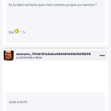
Es tu bien certains que c’est comme ça que ça marche ?
Sûr
" />
anonyme_751eb151a3e6ce065481d43bf0d18298
Le 13/01/2015 à 10h36
uzak a écrit :