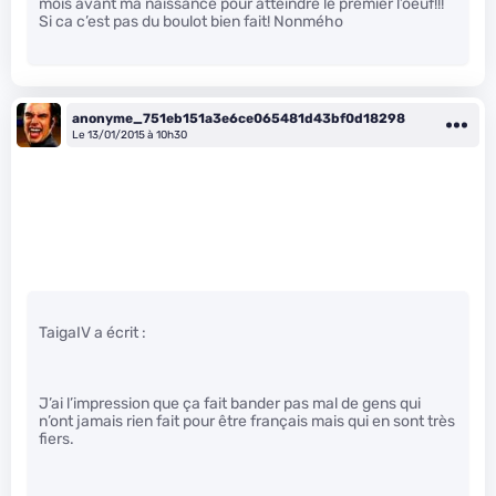
mois avant ma naissance pour atteindre le premier l’oeuf!!!
Si ca c’est pas du boulot bien fait! Nonmého
anonyme_751eb151a3e6ce065481d43bf0d18298
Le 13/01/2015 à 10h30
TaigaIV a écrit :
J’ai l’impression que ça fait bander pas mal de gens qui
n’ont jamais rien fait pour être français mais qui en sont très
fiers.