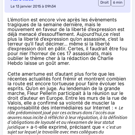
Droit
6 min
Le 13 janvier 2015 à 09h34
L’émotion est encore vive après les évènements
tragiques de la semaine dernière, mais le
mouvement en faveur de la liberté d’expression est
déjà menacé d’essoufflement. Aujourd’hui,ce n’est
plus la liberté d’expression qu’on assassine, c’est la
terreur qu’il faut décimer… même si la liberté
d’expression doit en pâtir. Certes, il faudrait être fou
pour nier l’horreur de ces 17 assassinats, mais
oublier le thème cher à la rédaction de Charlie
Hebdo laisse un goût amer.
Cette amertume est d’autant plus forte que les
récentes actualités font frémir et montrent combien
la route est encore tortueuse pour faire évoluer les
esprits. Qu’on en juge. Au lendemain de la grande
marche, Fleur Pellerin participait à la réunion sur le
droit d’auteur en Europe. Entre les murs de la rue de
Valois, elle a confirmé sa volonté
de muscler la
responsabilité des intermédiaires
sur Internet : «
Le
rôle prédominant joué par ces acteurs dans l’accès aux
œuvres nous incite à réfléchir à leur régulation, à la définition
d’obligations de loyauté et au réexamen de leur statut
juridique
» a-t-elle exprimé, précisant que «
c’est un
sujet sur lequel je travaille avec mes collègues du