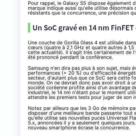
Pour rappel, le
Galaxy S5
dispose également d'u
marque indique aussi qu'elle utilise désormais
résistants que la concurrence, une précision
Un SoC gravé en 14 nm FinFET e
Une couche de
Gorilla Glass 4
est utilisée dans
cœurs (quatre à 2,1 GHz et quatre autres à 1,5
cette actualité
). Il s'agit très certainement d
été prononcé pendant la conférence.
Samsung n'en dira pas plus à son sujet, mais é
performances (+ 20 %) ou d'efficacité énergét
secteur, d'autant plus que ce SoC sera cette fo
monde. On ne devrait donc pas avoir droit à 
société coréenne profite ainsi d'un avantage de
industriel, le 14 nm n'étant pour le moment util
attendre les premiers tests pour juger de son in
Notez par ailleurs que les 3 Go de mémoire pas
disposer d'une meilleure bande passante tout 
qu'elle utilise ses nouvelles puces Universal F
5.x,
annoncées il y a seulement quelques jours
nouveau smartphone écrase la concurrence.