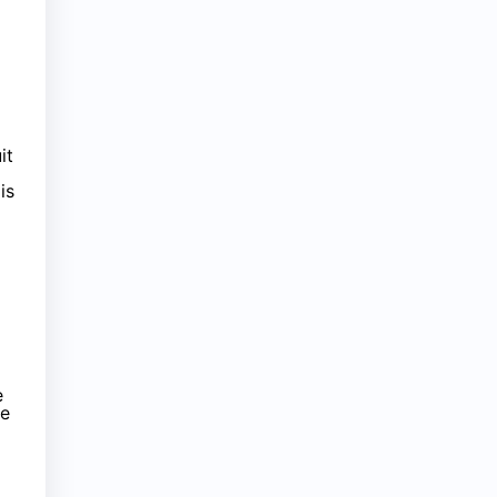
it
is
e
ue
C