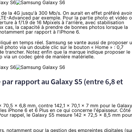
 de la
4G
jusqu'à 300 Mb/s. On aurait en effet préféré avoi
LTE-Advanced
par exemple. Pour la partie photo et vidéo 
ure à f/1.9 de 16 Mpixels à l'arrière, avec stabilisation
eux cas, la capacité à prendre de bonnes photos lorsque la
 notamment par rapport à l'
iPhone 6
.
liqué en temps réel. Samsung se vante aussi de proposer 
il photo via un double clic sur le bouton « Home » : 0,7
de trancher. Notez enfin que la marque indique proposer le
 via un codec géré de manière matérielle.
e par rapport au
Galaxy S5
(entre 6,8 et
 70,5 x 6,8 mm, contre 142,1 x 70,1 x 7 mm pour le Galax
 les
iPhone 6
et 6 Plus en ce qui concerne l'épaisseur. Côté
Pour rappel, le
Galaxy S5
mesure 142 x 72,5 x 8,5 mm pou
s, notamment pour la gestion des empreintes digitales (su