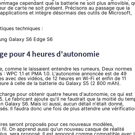
ommage cependant que la batterie ne soit plus amovible, q
teur de carte ne soit présent. Précisons au passage que la
applications et intègre désormais des outils de Microsoft,
stiques techniques :
arge pour 4 heures d'autonomie
ie, comme le laissaient entendre les rumeurs. Deux normes
as : WPC 1.1 et PMA 1.0. L'autonomie annoncée est de 49
es avec des vidéos, de 12 heures en Wi-Fi et enfin de 11
eure à celle de la batterie du
Galaxy S5
(2 800 mAh).
charge pour obtenir quatre heures d'autonomie, ce qui est
 Le fabricant ajoute qu'il ne faudrait que la moitié du tem
 Galaxy S6. Mais ici aussi, aucun détail n'était donné,
és. Il faudra donc une fois de plus attendre une vérificatio
res seront proposés pour ces nouveaux modèles,
 fil. On apprend aussi qu'un nouveau casque de réalité
ulus, sera proposé. Il est annoncé comme compatible avec 