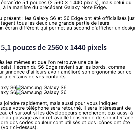
 écran de 5,1 pouces (2 560 x 1 440 pixels), mais celui du
es, à la manière du précédent Galaxy Note Edge.
présent : les Galaxy S6 et S6 Edge ont été officialisés jus
tagent tous les deux une grande partie de leurs
un écran différent qui permet au second d'afficher un desig
 5,1 pouces de 2560 x 1440 pixels
ès les mêmes et que l'on retrouve une dalle
els), l'écran du S6 Edge revient sur les bords, comme
eur annonce d'ailleurs avoir amélioré son ergonomie sur ce
ur à certains de vos contacts.
es joindre rapidement, mais aussi pour vous indiquer
sque votre téléphone sera retourné. Il sera intéressant de
veau et surtout si les développeurs chercheront eux aussi à
que au passage avoir retravaillé l'ensemble de son interface
ncore des codes couleur sont utilisés et des icônes ont été
(voir ci-dessus).