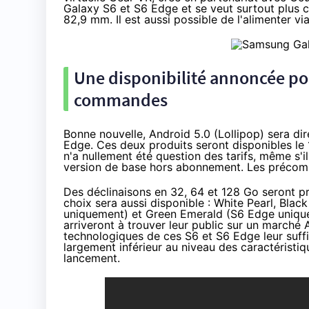
Galaxy S6 et S6 Edge et se veut surtout plus
82,9 mm. Il est aussi possible de l'alimenter vi
Une disponibilité annoncée pou
commandes
Bonne nouvelle, Android 5.0
(
Lollipop
) sera d
Edge. Ces deux produits seront disponibles le 
n'a nullement été question des tarifs, même s'
version de base hors abonnement. Les précom
Des déclinaisons en 32, 64 et 128 Go seront pr
choix sera aussi disponible : White Pearl, Blac
uniquement) et Green Emerald (S6 Edge unique
arriveront à trouver leur public sur un marché A
technologiques de ces S6 et S6 Edge leur suffir
largement inférieur au niveau des caractéristi
lancement.