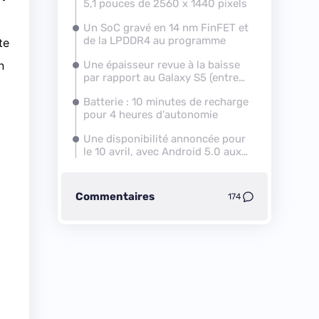
5,1 pouces de 2560 x 1440 pixels
Un SoC gravé en 14 nm FinFET et
de la LP
DDR4
au programme
te
n
Une épaisseur revue à la baisse
par rapport au
Galaxy S5
(entre
6,8 et 7 mm)
Batterie : 10 minutes de recharge
pour 4 heures d'autonomie
Une disponibilité annoncée pour
le 10 avril, avec
Android 5.0
aux
commandes
Commentaires
174