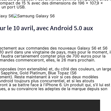
 compact de 15 % avec des dimensions de 196 x 107,9 x
a un port USB.
r le 10 avril, avec
Android 5.0
aux
irectement aux commandes des nouveaux Galaxy S6 et S6
10 avril dans une vingtaine de pays, mais pour le moment, i
il faudra certainement compter plus de 700 euros pour la
mandes commenceront, elles, le 26 mars prochain.
oposées (non extensible) et, du côté des couleurs, un larg
k Sapphire, Gold Platinum, Blue Topaz (S6
ment). Reste maintenant à voir si ces deux modèles
ndroid toujours plus concurrentiel, et si les atouts
ont à se battre face à l'
iPhone 6
. Un produit qui, s'il lui est
ques, a su convaincre les adeptes de la marque depuis son