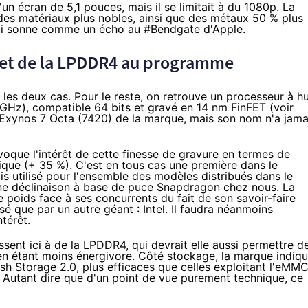
n écran de 5,1 pouces, mais il se limitait à du 1080p. La
 des matériaux plus nobles, ainsi que des métaux 50 % plus
 qui sonne comme un écho au
#Bendgate d'Apple
.
t de la LP
DDR4
au programme
 les deux cas. Pour le reste, on retrouve un processeur à hu
 GHz), compatible 64 bits et gravé en 14 nm FinFET (
voir
e l'Exynos 7 Octa (7420) de la marque, mais son nom n'a jama
voque l'intérêt de cette finesse de gravure en termes de
ique (+ 35 %). C'est en tous cas une première dans le
is utilisé pour l'ensemble des modèles distribués dans le
une déclinaison à base de puce Snapdragon chez nous. La
 poids face à ses concurrents du fait de son savoir-faire
isé que par un autre géant : Intel. Il faudra néanmoins
térêt.
sent ici à de la LP
DDR4
, qui devrait elle aussi permettre d
en étant moins énergivore. Côté stockage, la marque indiq
lash Storage 2.0, plus efficaces que celles exploitant l'eMM
. Autant dire que d'un point de vue purement technique, ce