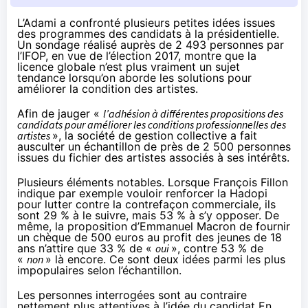
L’Adami a confronté plusieurs petites idées issues
des programmes des candidats à la présidentielle.
Un sondage réalisé auprès de 2 493 personnes par
l’IFOP, en vue de l’élection 2017, montre que la
licence globale n’est plus vraiment un sujet
tendance lorsqu’on aborde les solutions pour
améliorer la condition des artistes.
Afin de jauger «
l’adhésion à différentes propositions des
candidats pour améliorer les conditions professionnelles des
artistes
», la société de gestion collective a fait
ausculter un échantillon de près de 2 500 personnes
issues du fichier des artistes associés à ses intérêts.
Plusieurs éléments notables. Lorsque François Fillon
indique par exemple vouloir renforcer la
Hadopi
pour lutter contre la contrefaçon commerciale, ils
sont 29 % à le suivre, mais 53 % à s’y opposer. De
même, la proposition d’Emmanuel Macron de fournir
un chèque de 500 euros au profit des jeunes de 18
ans n’attire que 33 % de «
oui
», contre 53 % de
«
non
» là encore. Ce sont deux idées parmi les plus
impopulaires selon l’échantillon.
Les personnes interrogées sont au contraire
nettement plus attentives à l’idée du candidat En