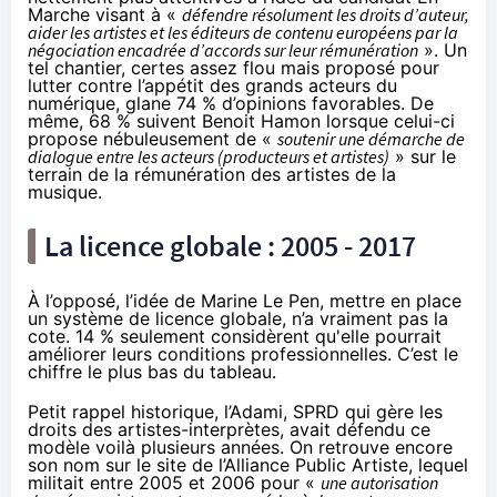
Marche visant à «
défendre résolument les droits d’auteur,
aider les artistes et les éditeurs de contenu européens par la
négociation encadrée d’accords sur leur rémunération
». Un
tel chantier, certes assez flou mais proposé pour
lutter contre l’appétit des grands acteurs du
numérique, glane 74 % d’opinions favorables. De
même, 68 % suivent Benoit Hamon lorsque celui-ci
propose nébuleusement de «
soutenir une démarche de
dialogue entre les acteurs (producteurs et artistes)
» sur le
terrain de la rémunération des artistes de la
musique.
La licence globale : 2005 - 2017
À l’opposé, l’idée de Marine Le Pen, mettre en place
un système de licence globale, n’a vraiment pas la
cote. 14 % seulement considèrent qu'elle pourrait
améliorer leurs conditions professionnelles. C’est le
chiffre le plus bas du tableau.
Petit rappel historique, l’Adami, SPRD qui gère les
droits des
artistes-interprètes
, avait défendu ce
modèle voilà plusieurs années. On retrouve encore
son nom sur
le site de l’Alliance Public Artiste
, lequel
militait entre 2005 et 2006 pour «
une autorisation