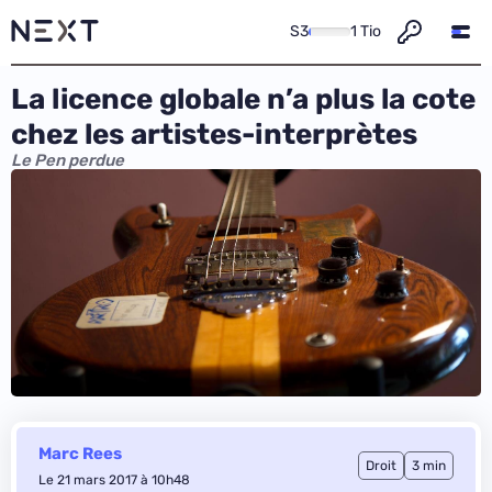
S3
1 Tio
La licence globale n’a plus la cote
chez les artistes-interprètes
Le Pen perdue
Marc Rees
Droit
3 min
Le 21 mars 2017 à 10h48