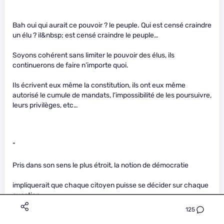
Bah oui qui aurait ce pouvoir ? le peuple. Qui est censé craindre
un élu ? il&nbsp; est censé craindre le peuple…
Soyons cohérent sans limiter le pouvoir des élus, ils
continuerons de faire n’importe quoi.
Ils écrivent eux même la constitution, ils ont eux même
autorisé le cumule de mandats, l’impossibilité de les poursuivre,
leurs privilèges, etc…
“
Pris dans son sens le plus étroit, la notion de démocratie
impliquerait que chaque citoyen puisse se décider sur chaque
question
125
relative à l’avance du pays. Aucun système ne répond à ce