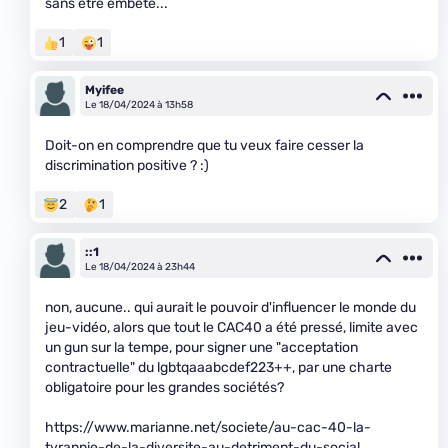
sans être embêté...
1
1
Myifee
Le 18/04/2024 à 13h58
Doit-on en comprendre que tu veux faire cesser la
discrimination positive ? :)
2
1
::1
Le 18/04/2024 à 23h44
non, aucune.. qui aurait le pouvoir d'influencer le monde du
jeu-vidéo, alors que tout le CAC40 a été pressé, limite avec
un gun sur la tempe, pour signer une "acceptation
contractuelle" du lgbtqaaabcdef223++, par une charte
obligatoire pour les grandes sociétés?
https://www.marianne.net/societe/au-cac-40-la-
tyrannie-de-la-diversite-au-detriment-du-social