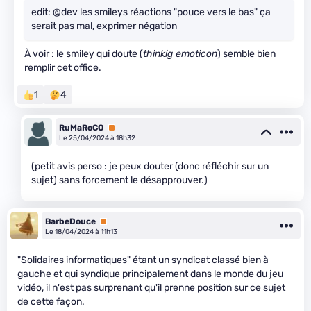
edit: @dev les smileys réactions "pouce vers le bas" ça
serait pas mal, exprimer négation
À voir : le smiley qui doute (
thinkig emoticon
) semble bien
remplir cet office.
1
4
RuMaRoCO
Premium
Le 25/04/2024 à 18h32
(petit avis perso : je peux douter (donc réfléchir sur un
sujet) sans forcement le désapprouver.)
BarbeDouce
Premium
Le 18/04/2024 à 11h13
"Solidaires informatiques" étant un syndicat classé bien à
gauche et qui syndique principalement dans le monde du jeu
vidéo, il n'est pas surprenant qu'il prenne position sur ce sujet
de cette façon.