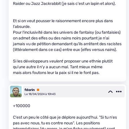
Raider ou Jazz Jackrabbit (je sais c'est un lapin et alors).
Et si on veut pousser le raisonnement encore plus dans
l'absurde.
Pour l'inclusivité dans les univers de fantaisy (ou fantaisies)
on admet des elfes ou des nains noirs pourtant je n'ai
jamais vu de pétition demandant qu'ils arrêtent des racistes
(littéralement dans ce cas) entre eux (elfes versus nains).
Si les développeurs
veulent
proposer une ethnie plutôt
qu'une autre il n'y a aucun mal. Tant mieux même
mais alors foutons leur la paix si il ne le font pas.
fdorin
Premium
Le 18/04/2024 à 10h43
+100000
C'est un peu le côté que je déplore aujourd'hui. "Si tu n'es
pas avec nous, tu es contre nous". Les positions
intermédiaires (du genre, je m'en fiche royalement) sont