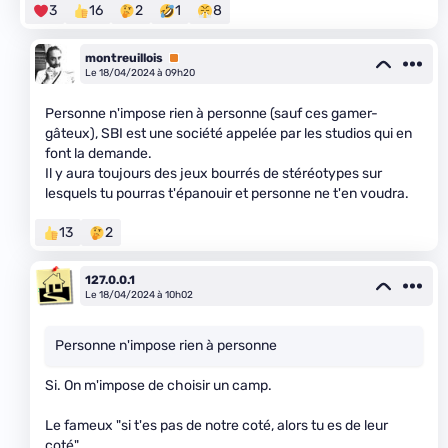
3
16
2
1
8
montreuillois
Premium
Le 18/04/2024 à 09h20
Personne n'impose rien à personne (sauf ces gamer-
gâteux), SBI est une société appelée par les studios qui en
font la demande.
Il y aura toujours des jeux bourrés de stéréotypes sur
lesquels tu pourras t'épanouir et personne ne t'en voudra.
13
2
127.0.0.1
Le 18/04/2024 à 10h02
Personne n'impose rien à personne
Si. On m'impose de choisir un camp.
Le fameux "si t'es pas de notre coté, alors tu es de leur
coté".