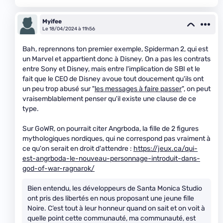
Myifee
Le 18/04/2024 à 11h56
Bah, reprennons ton premier exemple, Spiderman 2, qui est
un Marvel et appartient donc à Disney. On a pas les contrats
entre Sony et Disney, mais entre l'implication de SBI et le
fait que le CEO de Disney avoue tout doucement qu'ils ont
un peu trop abusé sur "
les messages à faire passer
", on peut
vraisemblablement penser qu'il existe une clause de ce
type.
Sur GoWR, on pourrait citer Angrboda, la fille de 2 figures
mythologiques nordiques, qui ne correspond pas vraiment à
ce qu'on serait en droit d'attendre :
https://jeux.ca/qui-
est-angrboda-le-nouveau-personnage-introduit-dans-
god-of-war-ragnarok/
Bien entendu, les développeurs de Santa Monica Studio
ont pris des libertés en nous proposant une jeune fille
Noire. C’est tout à leur honneur quand on sait et on voit à
quelle point cette communauté, ma communauté, est