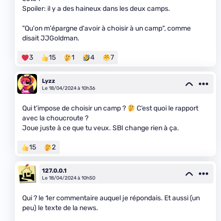
Spoiler: il y a des haineux dans les deux camps.
"Qu'on m'épargne d'avoir à choisir à un camp", comme
disait JJGoldman.
3
15
1
4
7
Lyzz
Le 18/04/2024 à 10h36
Qui t’impose de choisir un camp ?
C’est quoi le rapport
avec la choucroute ?
Joue juste à ce que tu veux. SBI change rien à ça.
15
2
127.0.0.1
Le 18/04/2024 à 10h50
Qui ? le 1er commentaire auquel je répondais. Et aussi (un
peu) le texte de la news.