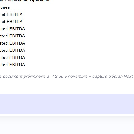
e document préliminaire à l’AG du 6 novembre – capture d’écran Next