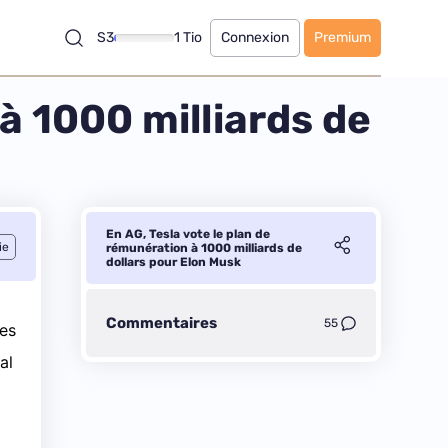
S3
1 Tio
Connexion
Premium
à 1000 milliards de
En AG, Tesla vote le plan de
ie
rémunération à 1000 milliards de
dollars pour Elon Musk
Commentaires
55
ces
al