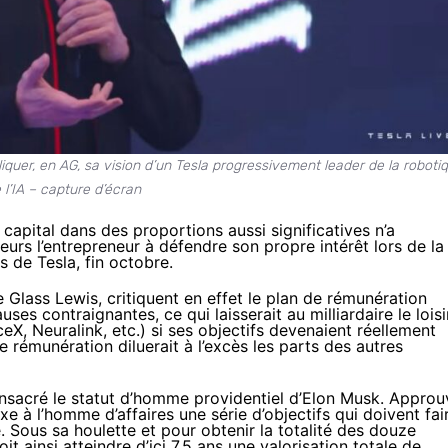
iquer, en AG, sa vision d’un Tesla progressivement leader de la roboti
 l’IA – capture d’écran
capital dans des proportions aussi significatives n’a
leurs l’entrepreneur à
défendre son propre intérêt
lors de la
s de Tesla, fin octobre.
e Glass Lewis,
critiquent
en effet le plan de rémunération
ses contraignantes, ce qui laisserait au milliardaire le loisi
eX, Neuralink, etc.) si ses objectifs devenaient réellement
e rémunération diluerait à l’excès les parts des autres
onsacré le statut d’homme providentiel d’Elon Musk. Approu
 à l’homme d’affaires une série d’objectifs qui doivent fai
e. Sous sa houlette et pour obtenir la totalité des douze
 ainsi atteindre d’ici 7,5 ans une valorisation totale de