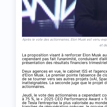
Après le vote des actionnaires, Elon Musk est venu expl
et de
La proposition visant à renforcer Elon Musk au 
cependant pas fait l’unanimité, conduisant d’ail
présentation des résultats financiers trimestriel
Deux agences en vue, le cabinet ISS et l’agenc
d’Elon Musk. Le premier pointe l’absence de clau
de se tourner vers ses autres projets (xAI, Spac
inatteignables. La seconde juge que le projet d
actionnaires.
Jeudi, le vote des actionnaires a cependant c
à 75 %, le « 2025 CEO Performance Award » fixe
de Tesla l’entreprise la plus valorisée au mond
tranches de rémunération prévues, le groupe doit