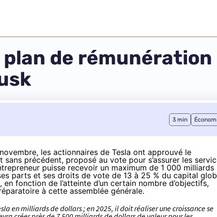
e plan de rémunération 
Musk
3 min
Économ
 novembre, les actionnaires de Tesla ont approuvé le
 sans précédent, proposé au vote pour s’assurer les servi
entrepreneur puisse recevoir un maximum de 1 000 milliards
 ses parts et ses droits de vote de 13 à 25 % du capital glob
rs, en fonction de l’atteinte d’un certain nombre d’objectifs,
éparatoire à cette assemblée générale.
sla en milliards de dollars ; en 2025, il doit réaliser une croissance se
evra créer près de 7 500 milliards de dollars de valeur pour les