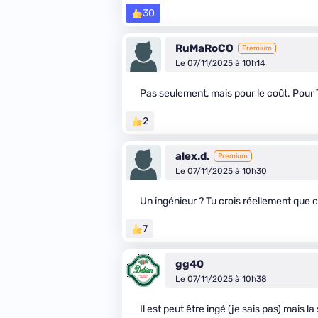
30
RuMaRoCO
Premium
Le 07/11/2025 à 10h14
Pas seulement, mais pour le coût. Pour T
2
alex.d.
Premium
Le 07/11/2025 à 10h30
Un ingénieur ? Tu crois réellement que c'
7
gg40
Le 07/11/2025 à 10h38
Il est peut être ingé (je sais pas) mais l