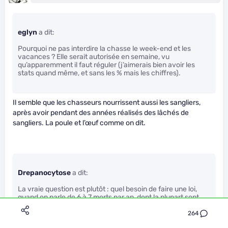
eglyn
a dit:
Pourquoi ne pas interdire la chasse le week-end et les
vacances ? Elle serait autorisée en semaine, vu
qu’apparemment il faut réguler (j’aimerais bien avoir les
stats quand même, et sans les % mais les chiffres).
Il semble que les chasseurs nourrissent aussi les sangliers,
après avoir pendant des années réalisés des lâchés de
sangliers. La poule et l’œuf comme on dit.
Drepanocytose
a dit:
La vraie question est plutôt : quel besoin de faire une loi,
quand on parle de 6 à 7 morts par an, dont la plupart sont
des chasseurs eux-mêmes ? Vraie question, je précise. A
part jouer sur l’émotion, s’entend, à des fins électoralistes
264
ou pour faire plaisir aux animalistes et autres écolo urbains.