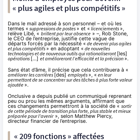
« plus agiles et plus compétitifs »
Dans le mail adressé à son personnel – et où les
termes «
suppressions de postes
» et «
licenciements
»,
relève Libé, «
brillent par leur absence
» –, Rob Stone,
le CEO de l’entreprise, justifie cette vague de
départs forcés par la nécessité «
de devenir plus agiles
et plus compétitifs
» en adoptant «
de nouvelles
technologies et de nouveaux outils qui rationaliseront
[les]
opérations
[…]
et amélioreront l’efficacité et la précision
».
Sans état d’âme, il précise que cela contribuera à «
améliorer les carrières
[des]
employés
», «
en leur
permettant de se concentrer sur des tâches à plus forte valeur
ajoutée
».
Onclusive a depuis
publié un communiqué
reprenant
peu ou prou les mêmes arguments, affirmant que
ces changements permettront à la société de «
sortir
de cette période de transition plus forte, plus stable et mieux
préparée pour l'avenir
», selon Matthew Piercy,
directeur financier de l’entreprise.
« 209 fonctions » affectées