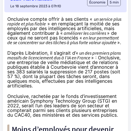
Économie
5 min
Le 18 septembre 2023 à 07h10
Onclusive compte offrir à ses clients «
un service plus
rapide et plus fiable
» en remplaçant la moitié de ses
employés par des intelligences artificielles, mais
également contribuer à «
améliorer les carrières
» de
ceux qui ne seront pas licenciés «
en leur permettant
de se concentrer sur des tâches à plus forte valeur ajoutée
».
D’après Libération
, il s’agirait d’«
un des premiers plans
massifs de licenciement dus à l’IA en France
» :
Onclusive
,
une entreprise de veille médiatique et de relations
publiques établie à Courbevoie vient d’annoncer à
ses 383 salariés la suppression de 217 postes (soit
57 %), dont la plupart des tâches seront, dans
quelques mois, effectuées par des intelligences
artificielles.
Onclusive, rachetée par le fonds d’investissement
américain Symphony Technology Group (STG) en
2022, serait l’un des leaders de son secteur et
compterait parmi ses clients plusieurs entreprises
du CAC40, des ministères et des services publics.
Moins d’employés pour devenir