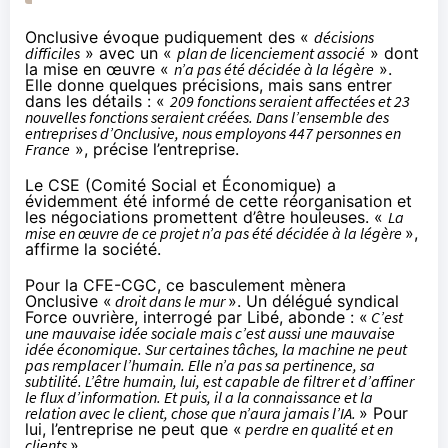
Onclusive évoque pudiquement des «
décisions
difficiles
» avec un «
plan de licenciement associé
» dont
la mise en œuvre «
n’a pas été décidée à la légère
».
Elle donne quelques précisions, mais sans entrer
dans les détails : «
209 fonctions seraient affectées et 23
nouvelles fonctions seraient créées. Dans l’ensemble des
entreprises d’Onclusive, nous employons 447 personnes en
France
», précise l’entreprise.
Le CSE (Comité Social et Économique) a
évidemment été informé de cette réorganisation et
les négociations promettent d’être houleuses. «
La
mise en œuvre de ce projet n’a pas été décidée à la légère
»,
affirme la société.
Pour la CFE-CGC, ce basculement mènera
Onclusive «
droit dans le mur
». Un délégué syndical
Force ouvrière, interrogé par Libé, abonde : «
C’est
une mauvaise idée sociale mais c’est aussi une mauvaise
idée économique. Sur certaines tâches, la machine ne peut
pas remplacer l’humain. Elle n’a pas sa pertinence, sa
subtilité. L’être humain, lui, est capable de filtrer et d’affiner
le flux d’information. Et puis, il a la connaissance et la
relation avec le client, chose que n’aura jamais l’IA.
» Pour
lui, l’entreprise ne peut que «
perdre en qualité et en
clients
».