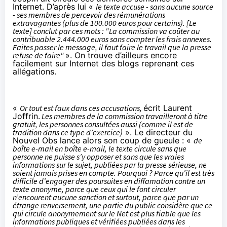
Internet. D’après lui «
le texte accuse - sans aucune source
- ses membres de percevoir des rémunérations
extravagantes (plus de 100.000 euros pour certains). [Le
texte] conclut par ces mots : "La commission va coûter au
contribuable 2.444.000 euros sans compter les frais annexes.
Faites passer le message, il faut faire le travail que la presse
refuse de faire"
». On trouve d’ailleurs encore
facilement sur Internet des blogs reprenant ces
allégations.
«
Or tout est faux dans ces accusations,
écrit Laurent
Joffrin.
Les membres de la commission travailleront à titre
gratuit, les personnes consultées aussi (comme il est de
tradition dans ce type d’exercice)
». Le directeur du
Nouvel Obs lance alors son coup de gueule : «
de
boîte e-mail en boîte e-mail, le texte circule sans que
personne ne puisse s’y opposer et sans que les vraies
informations sur le sujet, publiées par la presse sérieuse, ne
soient jamais prises en compte. Pourquoi ? Parce qu’il est très
difficile d’engager des poursuites en diffamation contre un
texte anonyme, parce que ceux qui le font circuler
n’encourent aucune sanction et surtout, parce que par un
étrange renversement, une partie du public considère que ce
qui circule anonymement sur le Net est plus fiable que les
informations publiques et vérifiées publiées dans les