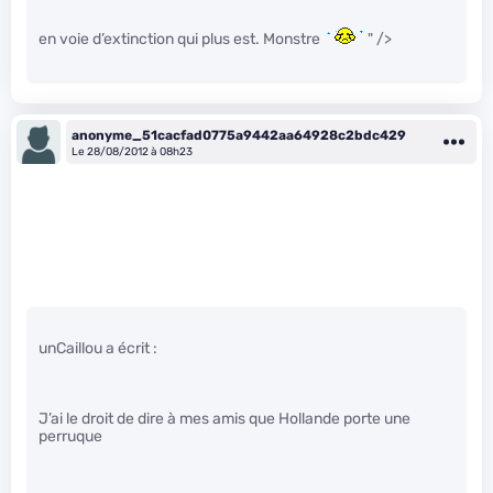
en voie d’extinction qui plus est. Monstre
" />
anonyme_51cacfad0775a9442aa64928c2bdc429
Le 28/08/2012 à 08h23
unCaillou a écrit :
J’ai le droit de dire à mes amis que Hollande porte une
perruque