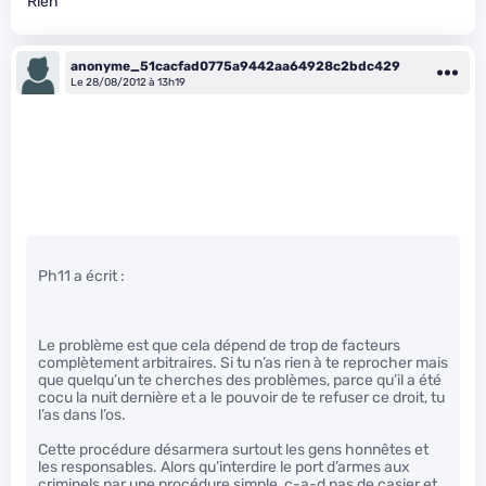
Rien
anonyme_51cacfad0775a9442aa64928c2bdc429
Le 28/08/2012 à 13h19
Ph11 a écrit :
Le problème est que cela dépend de trop de facteurs
complètement arbitraires. Si tu n’as rien à te reprocher mais
que quelqu’un te cherches des problèmes, parce qu’il a été
cocu la nuit dernière et a le pouvoir de te refuser ce droit, tu
l’as dans l’os.
Cette procédure désarmera surtout les gens honnêtes et
les responsables. Alors qu’interdire le port d’armes aux
criminels par une procédure simple, c-a-d pas de casier et