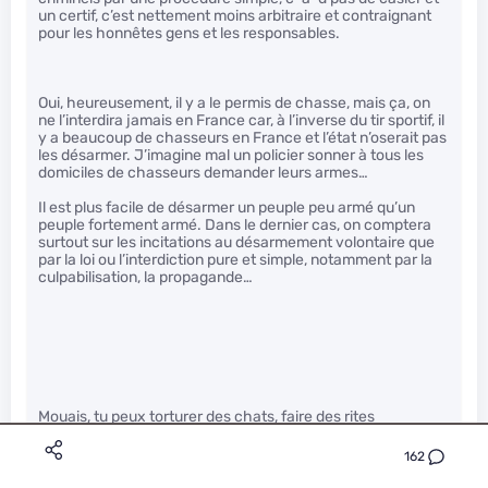
un certif, c’est nettement moins arbitraire et contraignant
pour les honnêtes gens et les responsables.
Oui, heureusement, il y a le permis de chasse, mais ça, on
ne l’interdira jamais en France car, à l’inverse du tir sportif, il
y a beaucoup de chasseurs en France et l’état n’oserait pas
les désarmer. J’imagine mal un policier sonner à tous les
domiciles de chasseurs demander leurs armes…
Il est plus facile de désarmer un peuple peu armé qu’un
peuple fortement armé. Dans le dernier cas, on comptera
surtout sur les incitations au désarmement volontaire que
par la loi ou l’interdiction pure et simple, notamment par la
culpabilisation, la propagande…
Mouais, tu peux torturer des chats, faire des rites
sataniques et harceler tes voisins, et le faire sans dans le
dos et sans l’accord des gens qui vivent avec toi, tant que la
162
police n’est pas venu t’embeter, on pourra te donner un
flingue a la demande…