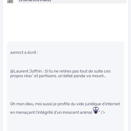
Le 28/08/2012 à 08h22
asmrct a écrit :
@Laurent Joffrin : Si tu ne retires pas tout de suite ces
propos réac’ et partisans, un bébé panda va mourir…
Oh mon dieu, moi aussi je profite du vide juridique d’internet
en menaçant l’intégrité d’un innocent animal
" />