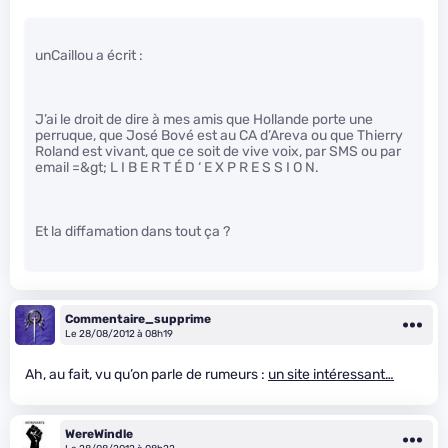
unCaillou a écrit :
J’ai le droit de dire à mes amis que Hollande porte une
perruque, que José Bové est au CA d’Areva ou que Thierry
Roland est vivant, que ce soit de vive voix, par SMS ou par
email =&gt; L I B E R T É D ‘ E X P R E S S I O N.
Et la diffamation dans tout ça ?
Commentaire_supprime
Le 28/08/2012 à 08h19
Ah, au fait, vu qu’on parle de rumeurs :
un site intéressant…
WereWindle