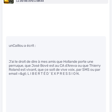
Le 28/08/2012 à 08h44
unCaillou a écrit :
J’ai le droit de dire à mes amis que Hollande porte une
perruque, que José Bové est au CA d’Areva ou que Thierry
Roland est vivant, que ce soit de vive voix, par SMS ou par
email =&gt; L I B E R T É D ‘ E X P R E S S I O N.