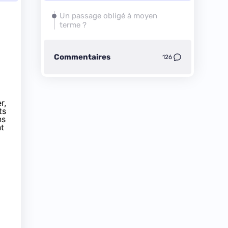
Un passage obligé à moyen
terme ?
Commentaires
126
er
,
ts
ns
nt