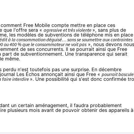
r comment Free Mobile compte mettre en place ces
 que l'offre sera «
agressive et très violente
», sans plus de
même, les modèles de subventions de téléphone mis en place
rédit à la consommation déguisé… sans se soumettre aux contraintes
300 ou 400 % que le consommateur ne voit pas
», nous devons nou
emment de ses concurrents. Il se pourrait ainsi que Free
 la part de subventionnement. Une transparence qui serait
 de même.
ès perdu n'est toutefois pas une surprise. En décembre
 journal
Les Échos
annonçait ainsi que Free «
pourrait bascule
 faire interdire
». Une possibilité qui s'est donc confirmée tro
dant un certain aménagement, il faudra probablement
re plusieurs mois avant de pouvoir obtenir des appareils à