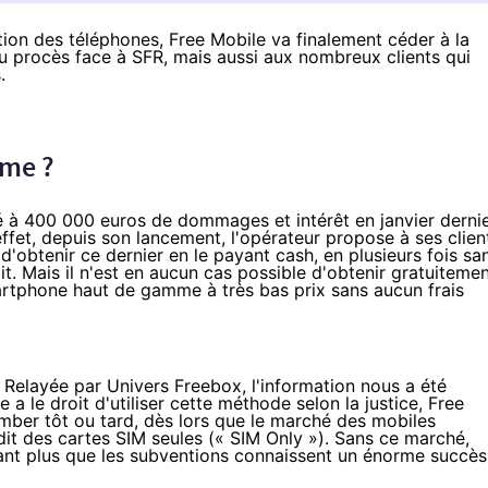
ntion des téléphones, Free Mobile va finalement céder à la
 au procès face à SFR, mais aussi aux nombreux clients qui
.
rme ?
é à 400 000 euros de dommages et intérêt en
janvier derni
ffet, depuis son lancement, l'opérateur propose à ses clien
s d'obtenir ce dernier en le payant cash, en plusieurs fois sa
it. Mais il n'est en aucun cas possible d'obtenir gratuiteme
tphone haut de gamme à très bas prix sans aucun frais
d. Relayée par
Univers Freebox
, l'information nous a été
a le droit d'utiliser cette méthode selon la justice, Free
mber tôt ou tard, dès lors que le marché des mobiles
dit des cartes SIM seules (« SIM Only »). Sans ce marché,
ant plus que les subventions connaissent un énorme succès