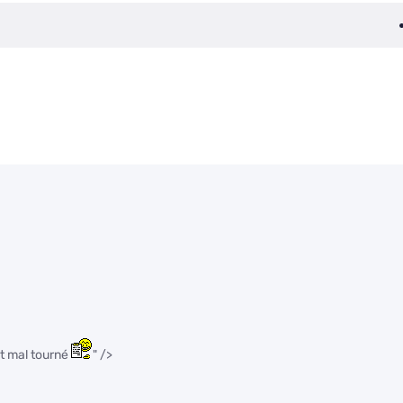
rit mal tourné
" />