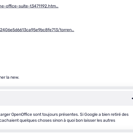
he-office-suite-t3471192.htm…
c2406e5d6613ca95e9bc8fe713/torren…
mer la new.
harger OpenOffice sont toujours présentes. Si Google a bien retiré des
 cachaient quelques choses sinon à quoi bon laisser les autres