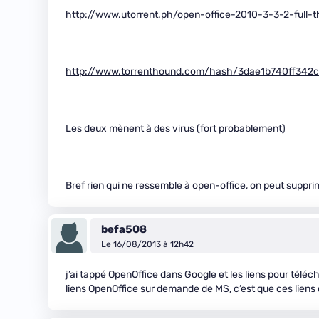
http://www.utorrent.ph/open-office-2010-3-3-2-full-t
http://www.torrenthound.com/hash/3dae1b740ff342
Les deux mènent à des virus (fort probablement)
Bref rien qui ne ressemble à open-office, on peut suppri
befa508
Le 16/08/2013 à 12h42
j’ai tappé OpenOffice dans Google et les liens pour téléc
liens OpenOffice sur demande de MS, c’est que ces liens