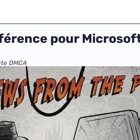
érence pour Microsoft 
uête DMCA