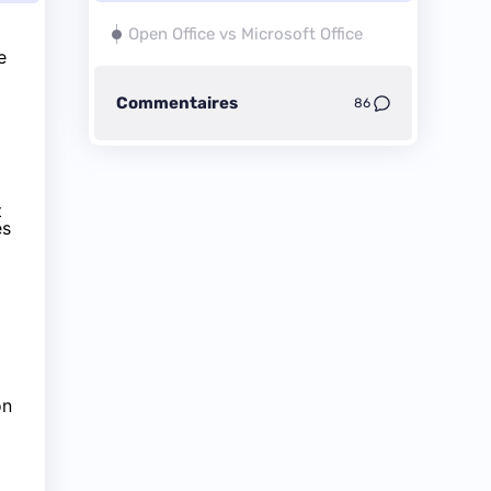
Open Office vs Microsoft Office
e
Commentaires
86
t
es
on