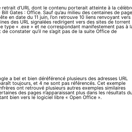
 retrait d’URL dont le contenu porterait atteinte à la célèbr
Bill Gates : Office. Sauf qu’au milieu des centaines de pag
ête en date du 11 juin
, l’on retrouve 10 liens renvoyant vers
nes des URL signalées redirigent vers des sites de torrent
de type « .exe » et ne correspondant manifestement pas à l
de constater qu’il ne s’agit pas de la suite Office de
ogle a bel et bien déréférencé plusieurs des adresses URL
apparaît toujours, et 4 ne sont pas référencés. Cet exemple
onfrères ont retrouvé plusieurs autres exemples similaires
ertaines des pages n’apparaissant plus dans les résultats d
t bien vers le logiciel libre « Open Office ».