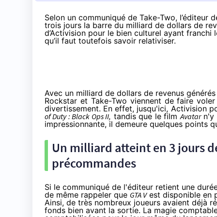
Selon
un communiqué
de Take-Two, l’éditeur d
trois jours la barre du milliard de dollars de r
d’Activision pour le bien culturel ayant franchi
qu’il faut toutefois savoir relativiser.
Avec un milliard de dollars de revenus générés
Rockstar et Take-Two viennent de faire voler 
divertissement. En effet, jusqu'ici, Activision p
of Duty : Black Ops II,
tandis que le film
Avatar
n'y 
impressionnante, il demeure quelques points qu
Un milliard atteint en 3 jours d
précommandes
Si le communiqué de l'éditeur retient une durée 
de même rappeler que
GTA V
est disponible en
Ainsi, de très nombreux joueurs avaient déjà r
fonds bien avant la sortie. La magie comptable