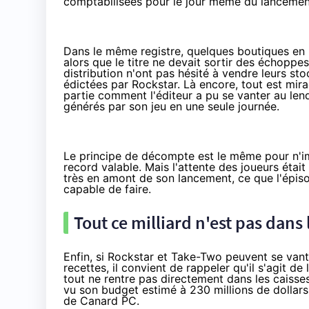
comptabilisées pour le jour même du lancement
Dans le même registre, quelques boutiques en
alors que le titre ne devait sortir des échopp
distribution n'ont pas hésité à vendre leurs st
édictées par Rockstar. Là encore, tout est mir
partie comment l'éditeur a pu se vanter au l
générés par son jeu en une seule journée.
Le principe de décompte est le même pour n'i
record valable. Mais l'attente des joueurs était
très en amont de son lancement, ce que l'épis
capable de faire.
Tout ce milliard n'est pas dans
Enfin, si Rockstar et Take-Two peuvent se vante
recettes, il convient de rappeler qu'il s'agit 
tout ne rentre pas directement dans les caisses 
vu son budget estimé à
230 millions de dollars
de
Canard PC
.