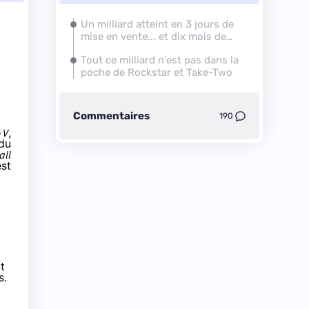
Un milliard atteint en 3 jours de
mise en vente... et dix mois de
précommandes
Tout ce milliard n'est pas dans la
poche de Rockstar et Take-Two
Commentaires
190
 V
,
 du
all
est
t
s.