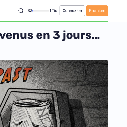
S3
1 Tio
Connexion
Premium
evenus en 3 jours…