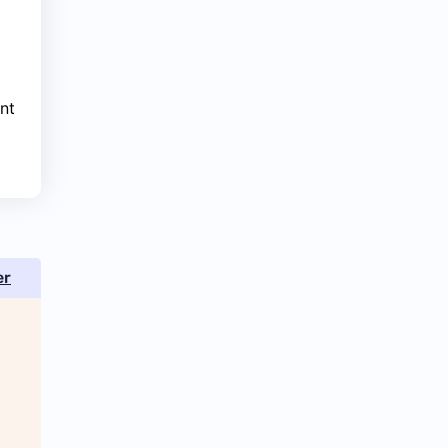
nt
er