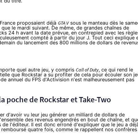
 du titre.
 France proposaient déjà
GTA V
sous le manteau dès le samed
es que le mardi suivant. De même, de grandes chaînes de
ocks 24 h avant la date prévue, en contrepied avec les règle
aculeusement compté à partir du jour J. Tout ceci explique 
endemain du lancement des
800 millions de dollars
de revenu
mporte quel autre jeu, y compris
Call of Duty
, ce qui rend le
 telle que Rockstar a su profiter de cela pour écouler son je
ode annuel du FPS d'Activision n'est malheureusement pas
 la poche de Rockstar et Take-Two
r d'avoir vu leur jeu générer un milliard de dollars de
de l'ensemble des revenus engendrés en bout de chaîne, et qu
de l'éditeur. Il est donc erroné d'expliquer que le jeu a déj
remboursé quatre fois, comme le rappellent nos confrères