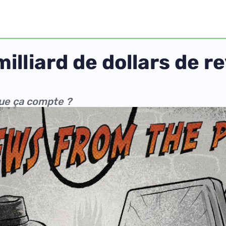
illiard de dollars de r
que ça compte ?