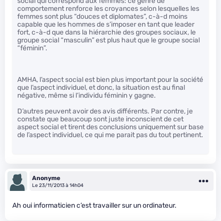
social qui correspond aux femmes: ce genre de
comportement renforce les croyances selon lesquelles les
femmes sont plus “douces et diplomates”, c-à-d moins
capable que les hommes de s’imposer en tant que leader
fort, c-à-d que dans la hiérarchie des groupes sociaux, le
groupe social “masculin” est plus haut que le groupe social
“féminin”.
AMHA, l’aspect social est bien plus important pour la société
que l’aspect individuel, et donc, la situation est au final
négative, même si l’individu féminin y gagne.
D’autres peuvent avoir des avis différents. Par contre, je
constate que beaucoup sont juste inconscient de cet
aspect social et tirent des conclusions uniquement sur base
de l’aspect individuel, ce qui me parait pas du tout pertinent.
Anonyme
Le 23/11/2013 à 14h04
Ah oui informaticien c’est travailler sur un ordinateur.