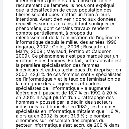
interlocuteurs quelle était la cause du faible
recrutement de femmes ils nous ont expliqué
que la désaffection de cette population des
filières scientifiques mettait un frein à leurs
intentions. Avant d’en venir donc aux données
recueillies sur nos terrains, il faut souligner ce
phénomène, dont certains travaux rendent
compte partiellement, à propos du
ralentissement de la féminisation de l’ingénierie
informatique depuis le milieu des années 1990
(Ingarao, 2002 ; Collet, 2006 ; Buscatto et
Marry, 2009 ; Meynaud, Fortino et Calderon,
2009). Ce phénomène n’est pas marqué par un
« retrait » des femmes. En fait, cette activité est
la première spécialisation des femmes
ingénieurs et cadres techniques d’entreprise : en
2002, 42,6 % de ces femmes sont « spécialistes
de l’informatique » et le taux de féminisation de
la catégorie des « ingénieurs et cadres
spécialistes de l’informatique » a augmenté
légèrement, passant de 18,7 % en 1992 à 20 %
en 2002. Il s’agit plutôt d’un « rattrapage des
hommes » poussé par le déclin des secteurs
industriels traditionnels : en 1982, les hommes
spécialisés en informatique n’étaient que 11,6 %,
alors qu’en 2002 ils sont 31,3 % ; le nombre
d’hommes sur l’ensemble des emplois du
secteur informatique s’est accru de 200 % dans