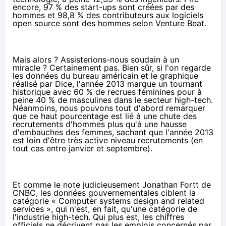
encore, 97 % des start-ups sont créées par des
hommes et 98,8 % des contributeurs aux logiciels
open source sont des hommes selon
Venture Beat
.
Mais alors ? Assisterions-nous soudain à un
miracle ? Certainement pas. Bien sûr, si l'on regarde
les
données du bureau américain
et le graphique
réalisé par
Dice
, l'année 2013 marque un tournant
historique avec 60 % de recrues féminines pour à
peine 40 % de masculines dans le secteur high-tech.
Néanmoins, nous pouvons tout d'abord remarquer
que ce haut pourcentage est lié à une chute des
recrutements d'hommes plus qu'à une hausse
d'embauches des femmes, sachant que l'année 2013
est loin d'être très active niveau recrutements (en
tout cas entre janvier et septembre).
Et comme le note judicieusement Jonathan Fortt de
CNBC
, les données gouvernementales ciblent la
catégorie «
Computer systems design and related
services
», qui n'est, en fait, qu'une catégorie de
l'industrie high-tech. Qui plus est, les chiffres
officiels ne décrivent pas les emplois concernés par