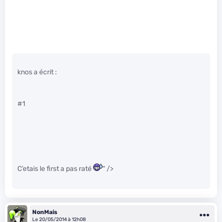
knos a écrit :
#1
C’etais le first a pas raté
" />
NonMais
Le 20/05/2014 à 12h08