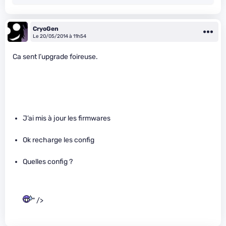
CryoGen
Le 20/05/2014 à 11h54
Ca sent l’upgrade foireuse.
J’ai mis à jour les firmwares
Ok recharge les config
Quelles config ?
" />