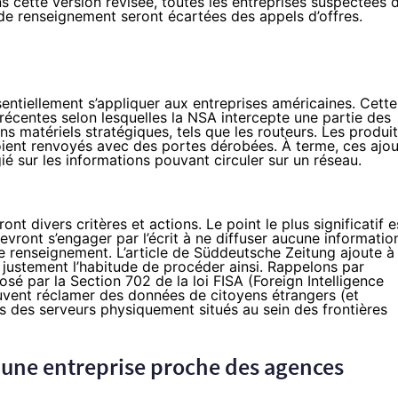
ns cette version révisée, toutes les entreprises suspectées 
e renseignement seront écartées des appels d’offres.
entiellement s’appliquer aux entreprises américaines. Cette
 récentes
selon lesquelles la NSA intercepte une partie des
s matériels stratégiques, tels que les routeurs. Les produit
soient renvoyés avec des portes dérobées. À terme, ces ajou
ié sur les informations pouvant circuler sur un réseau.
nt divers critères et actions. Le point le plus significatif e
evront s’engager par l’écrit à ne diffuser aucune informatio
e renseignement. L’article de Süddeutsche Zeitung ajoute à
justement l’habitude de procéder ainsi. Rappelons par
osé par la Section 702 de la loi FISA (Foreign Intelligence
euvent réclamer des données de citoyens étrangers (et
s des serveurs physiquement situés au sein des frontières
une entreprise proche des agences