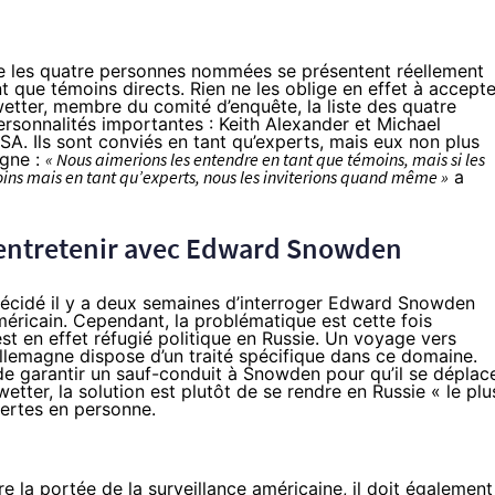
que les quatre personnes nommées se présentent réellement
t que témoins directs. Rien ne les oblige en effet à accepte
wetter, membre du comité d’enquête, la liste des quatre
rsonnalités importantes : Keith Alexander et Michael
SA. Ils sont conviés en tant qu’experts, mais eux non plus
agne :
« Nous aimerions les entendre en tant que témoins, mais si les
ins mais en tant qu’experts, nous les inviterions quand même »
a
entretenir avec
Edward Snowden
écidé il y a deux semaines d’interroger
Edward Snowden
méricain. Cependant, la problématique est cette fois
st en effet réfugié politique en Russie. Un voyage vers
 l’Allemagne dispose d’un traité spécifique dans ce domaine.
de garantir un sauf-conduit à Snowden pour qu’il se déplac
etter, la solution est plutôt de se rendre en Russie « le plu
alertes en personne.
e la portée de la surveillance américaine, il doit également