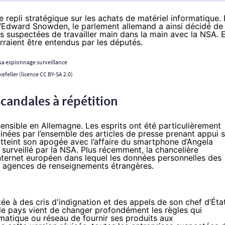
repli stratégique sur les achats de matériel informatique.
d’Edward Snowden, le parlement allemand a ainsi décidé de
s suspectées de travailler main dans la main avec la NSA. 
rraient être entendus par les députés.
efeller (licence
CC BY-SA 2.0
)
scandales à répétition
 sensible en Allemagne. Les esprits ont été particulièrement
ainées par l’ensemble des articles de presse prenant appui s
 atteint son apogée avec
l’affaire du smartphone d’Angela
t surveillé par la NSA. Plus récemment, la chancelière
nternet européen
dans lequel les données personnelles des
des agences de renseignements étrangères.
tée à des cris d'indignation et des appels de son chef d’État
 le pays vient de changer profondément les règles qui
matique ou réseau de fournir ses produits aux