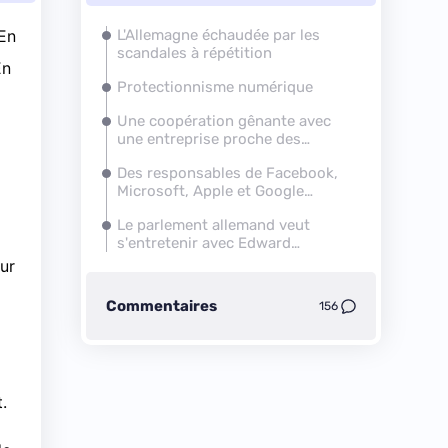
 En
L'Allemagne échaudée par les
scandales à répétition
En
Protectionnisme numérique
Une coopération gênante avec
une entreprise proche des
agences américaines
Des responsables de Facebook,
Microsoft, Apple et Google
convoqués
Le parlement allemand veut
s'entretenir avec
Edward
Snowden
ur
Commentaires
156
.