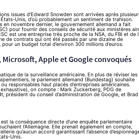
ions issues d’
Edward Snowden
sont arrivées après plusieur
 États-Unis, d’où probablement un sentiment de trahison.
s
en novembre dernier, le gouvernement allemand a fait
) pour fournir des conseils de sécurité aux ministères ain
CSC est une entreprise très proche de la NSA, du FBI et de 
ine de contrats qui ont été passés par une dizaine de
, pour un budget total d’environ 300 millions d’euros.
 Microsoft, Apple et Google convoqués
atique de la surveillance américaine. En plus de réviser les
uipementiers, le parlement allemand (
Bundestag
) souhaite
s ou responsables haut placés d’entreprises américaines.
as exhaustive), on compte : Mark Zuckerberg, PDG de
, président du conseil d’administration de Google, et Brad
 est la conséquence directe d’une enquête parlementaire
ouchaient l’Allemagne. Elle prenait également en compte,
ncellerie qu’aucun accord garantissant l’absence d’espionnag
tats-Unis.