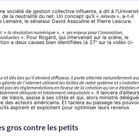
 société de gestion collective influente, a dit à l’Universit
it de la neutralité du net. Un concept qu’il «
déteste
», a-t-il
le Lemaire, le sénateur David Assouline et Pierre Lescure.
r «
la révolution numérique
», «
ses enjeux pour l'innovation,
dividuelles
». Pour Rogard, qui intervenait sur la scène, le
tion a deux causes bien identifiées (à 27" sur la vidéo ci-
 et dès lors qu’il devient diffuseur, il porte atteinte naturellement au
 géants de l’internet utilisent les failles de notre système et s’installe
ent pas les règlementations en faveur de la création qu’on a établies 
totalement déloyale et totalement inéquitable
». Il lancera d’ailleur
e de Valois, assise à ses côtés et qui, alors ministre délégué
ale des acteurs américains. Et taclera au passage les pouvoi
’ils aspirent et exploitent pour optimiser leurs revenus
s gros contre les petits