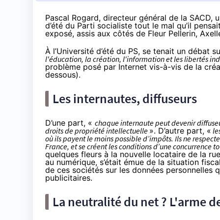
Pascal Rogard, directeur général de la SACD, une
d’été du Parti socialiste tout le mal qu’il pensa
exposé, assis aux côtés de Fleur Pellerin, Axel
À l’Université d’été du PS, se tenait un débat su
l'éducation, la création, l'information et les libertés in
problème posé par Internet vis-à-vis de la créa
dessous).
Les internautes, diffuseurs
D’une part, «
chaque internaute peut devenir diffuseur
droits de propriété intellectuelle
». D’autre part, «
les
où ils payent le moins possible d’impôts. Ils ne respect
France, et se créent les conditions d’une concurrence 
quelques fleurs à la nouvelle locataire de la ru
au numérique, s’était émue de la situation fisc
de ces sociétés sur les données personnelles qu
publicitaires.
La
neutralité du net
? L'arme de