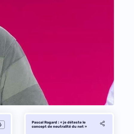
Pascal Rogard : « je déteste le
concept de neutralité du net »