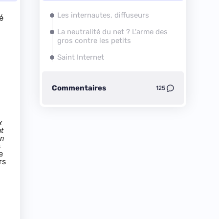
Les internautes, diffuseurs
é
La
neutralité du net
? L'arme des
gros contre les petits
Saint Internet
Commentaires
125
x
nt
en
s
e
rs