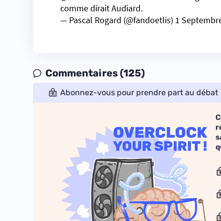
comme dirait Audiard.
— Pascal Rogard (@fandoetlis)
1 Septembr
Commentaires (125)
Abonnez-vous pour prendre part au débat
C
r
s
q