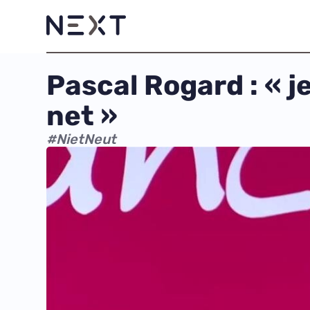
Pascal Rogard : « j
net »
#NietNeut