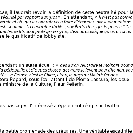
s, il faudrait revoir la définition de cette neutralité pour l
 sécurisé par rapport aux gros
». En attendant, «
il n’est pas norma
sante et obliger les opérateurs à faire d’énormes investissements ne
stissements. La neutralité du Net, aux États-Unis, qui la pousse ? Ce
ant les petits pour protéger les gros, c’est un classique qu’on a connu
se le qualificatif de
lobbyiste
.
pendant un autre écueil : «
dès qu’on veut faire le moindre bout 
 la pédophilie et d’autres choses, des gens se lèvent pour dire non, vou
rtés. La France, c’est la Chine, l’Iran, le pays du Mollah Omar
».
istera Rogard, sous l’œil attentif de Pierre Lescure, les deux
ministre de la Culture, Fleur Pellerin.
s passages, l'intéressé a également réagi sur Twitter :
la petite promenade des grégaires. Une véritable escadrille